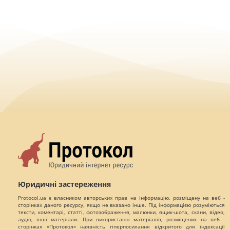
Юридичні застереження
Protocol.ua є власником авторських прав на інформацію, розміщену на веб -
сторінках даного ресурсу, якщо не вказано інше. Під інформацією розуміються
тексти, коментарі, статті, фотозображення, малюнки, ящик-шота, скани, відео,
аудіо, інші матеріали. При використанні матеріалів, розміщених на веб -
сторінках «Протокол» наявність гіперпосилання відкритого для індексації