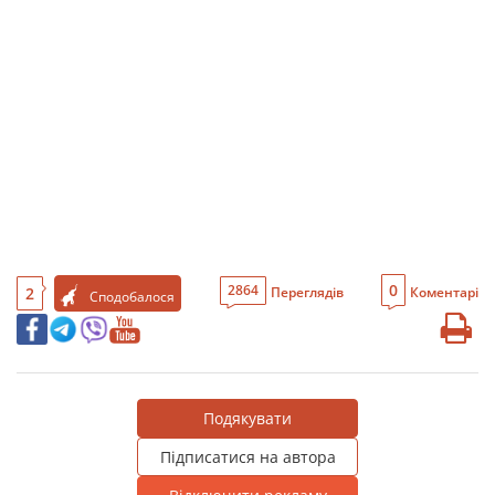
0
2864
2
Переглядів
Коментарі
Сподобалося
Подякувати
Підписатися на автора