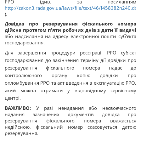
РРО (див. за посиланням
http://zakon3.rada.gov.ua/laws/file/text/46/f458382n240.doc
).
Довідка про резервування фіскального номера
дійсна протягом п'яти робочих днів з дати її видачі
або надсилання на адресу електронної пошти суб'єкта
господарювання.
Для завершення процедури реєстрації РРО суб'єкт
господарювання до закінчення терміну дії довідки про
резервування фіскального номера надає до
контролюючого органу копію довідки про
опломбування РРО та акт введення в експлуатацію РРО,
який можна отримати у відповідному сервісному
центрі.
ВАЖЛИВО:
У разі ненадання або несвоєчасного
надання зазначених документів довідка про
резервування фіскального номера вважається
недійсною, фіскальний номер скасовується датою
резервування.