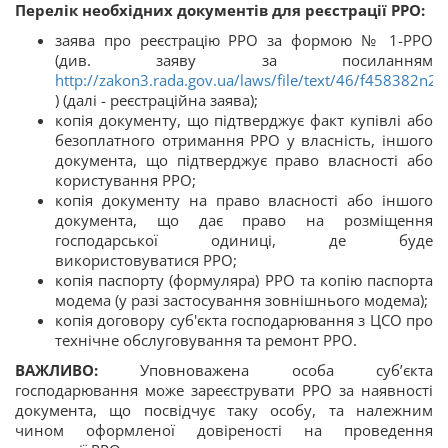
Перелік необхідних документів для реєстрації РРО:
заява про реєстрацію РРО за формою № 1-РРО
(див. заяву за посиланням
http://zakon3.rada.gov.ua/laws/file/text/46/f458382n23
) (далі - реєстраційна заява);
копія документу, що підтверджує факт купівлі або
безоплатного отримання РРО у власність, іншого
документа, що підтверджує право власності або
користування РРО;
копія документу на право власності або іншого
документа, що дає право на розміщення
господарської одиниці, де буде
використовуватися РРО;
копія паспорту (формуляра) РРО та копію паспорта
модема (у разі застосування зовнішнього модема);
копія договору суб'єкта господарювання з ЦСО про
технічне обслуговування та ремонт РРО.
ВАЖЛИВО:
Уповноважена особа суб’єкта
господарювання може зареєструвати РРО за наявності
документа, що посвідчує таку особу, та належним
чином оформленої довіреності на проведення