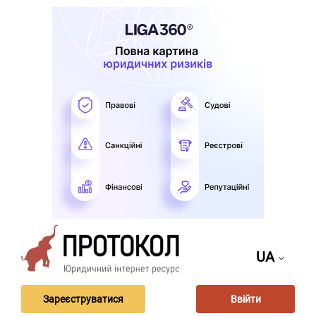
UA
Зареєструватися
Ввійти