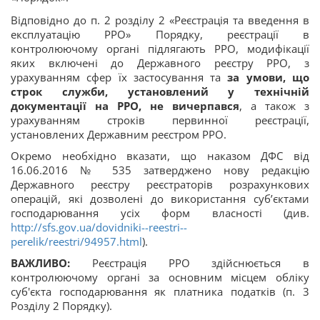
Відповідно до п. 2 розділу 2 «Реєстрація та введення в
експлуатацію РРО» Порядку, реєстрації в
контролюючому органі підлягають РРО, модифікації
яких включені до Державного реєстру РРО, з
урахуванням сфер їх застосування та
за умови, що
строк служби, установлений у технічній
документації на РРО, не вичерпався
, а також з
урахуванням строків первинної реєстрації,
установлених Державним реєстром РРО.
Окремо необхідно вказати, що наказом ДФС від
16.06.2016 № 535 затверджено нову редакцію
Державного реєстру реєстраторів розрахункових
операцій, які дозволені до використання суб’єктами
господарювання усіх форм власності (див.
http://sfs.gov.ua/dovidniki--reestri--
perelik/reestri/94957.html
).
ВАЖЛИВО:
Реєстрація РРО здійснюється в
контролюючому органі за основним місцем обліку
суб'єкта господарювання як платника податків (п. 3
Розділу 2 Порядку).