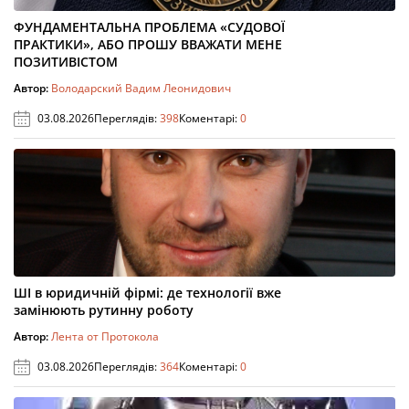
ФУНДАМЕНТАЛЬНА ПРОБЛЕМА «СУДОВОЇ
ПРАКТИКИ», АБО ПРОШУ ВВАЖАТИ МЕНЕ
ПОЗИТИВІСТОМ
Автор:
Володарский Вадим Леонидович
03.08.2026
Переглядів:
398
Коментарі:
0
ШІ в юридичній фірмі: де технології вже
замінюють рутинну роботу
Автор:
Лента от Протокола
03.08.2026
Переглядів:
364
Коментарі:
0