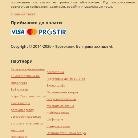
пошуковими системами на protocol.ua обов`язкове. Під використанням
розуміється копіювання, адаптація, рерайтинг, модифікація тощо.
Повний текст
Приймаємо до оплати
Copyright © 2014-2026 «Протокол». Всі права захищені.
Партнери
Сережки з діамантами
pereklad.ua
alliancetechnika.ua
Підготовка до НМТ / ЗНО
миралинкс
Винна шафа
Веб мастер
Перевезення хворих
https://motokosmos.ua/
hospice-life.com.ua/
Синтезатори
mk-translations.ua
perevod.agency
maltina.com.ua
agrotechnika.com.ua
Шафи купе
europeservice.com.ua
Брендові сумки
текст юа
Натяжні стелі Nova Stelya
Посилання