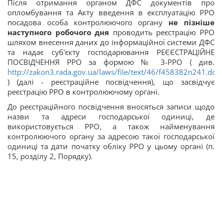
Після отримання органом ДФС документів про
опломбування та Акту введення в експлуатацію РРО
посадова особа контролюючого органу
не пізніше
наступного робочого дня
проводить реєстрацію РРО
шляхом внесення даних до інформаційної системи ДФС
та надає суб'єкту господарювання РЕЄЄСТРАЦІЙНЕ
ПОСВІДЧЕННЯ РРО за формою № 3-РРО ( див.
http://zakon3.rada.gov.ua/laws/file/text/46/f458382n241.doc
) (далі - реєстраційне посвідчення), що засвідчує
реєстрацію РРО в контролюючому органі.
До реєстраційного посвідчення вносяться записи щодо
назви та адреси господарської одиниці, де
використовується РРО, а також найменування
контролюючого органу за адресою такої господарської
одиниці та дати початку обліку РРО у цьому органі (п.
15, розділу 2, Порядку).