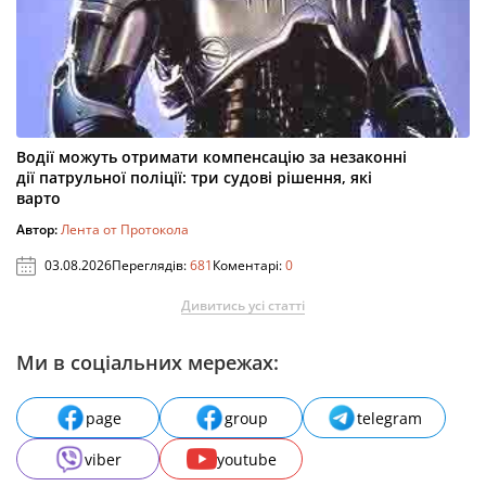
Водії можуть отримати компенсацію за незаконні
дії патрульної поліції: три судові рішення, які
варто
Автор:
Лента от Протокола
03.08.2026
Переглядів:
681
Коментарі:
0
Дивитись усі статті
Ми в соціальних мережах:
page
group
telegram
viber
youtube