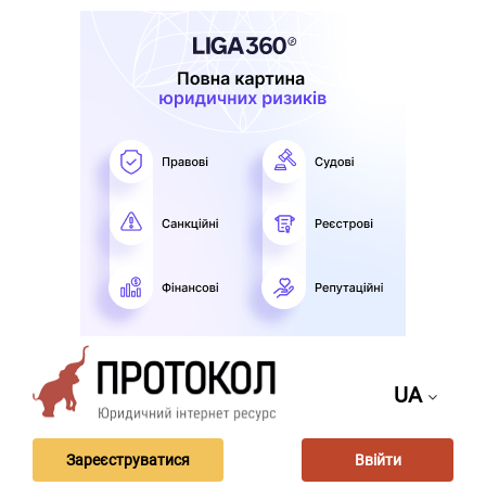
UA
Зареєструватися
Ввійти