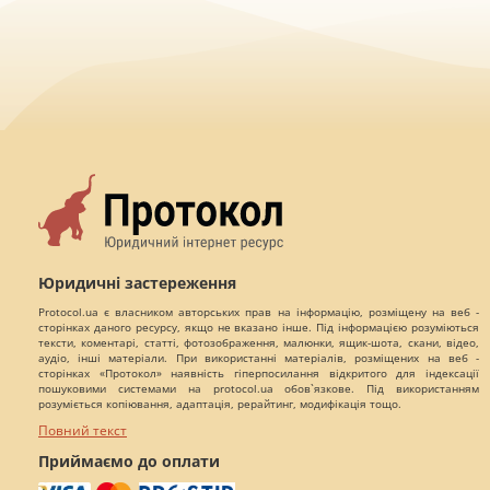
Юридичні застереження
Protocol.ua є власником авторських прав на інформацію, розміщену на веб -
сторінках даного ресурсу, якщо не вказано інше. Під інформацією розуміються
тексти, коментарі, статті, фотозображення, малюнки, ящик-шота, скани, відео,
аудіо, інші матеріали. При використанні матеріалів, розміщених на веб -
сторінках «Протокол» наявність гіперпосилання відкритого для індексації
пошуковими системами на protocol.ua обов`язкове. Під використанням
розуміється копіювання, адаптація, рерайтинг, модифікація тощо.
Повний текст
Приймаємо до оплати