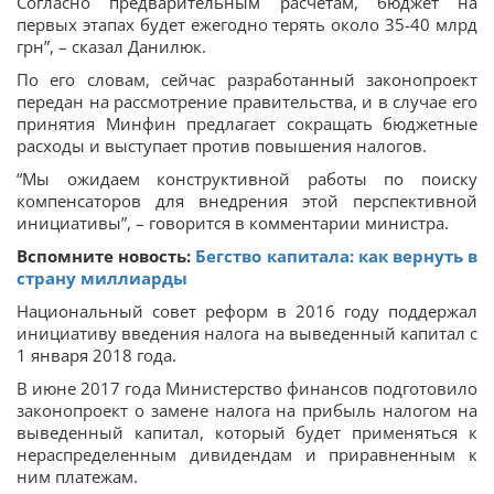
Согласно предварительным расчетам, бюджет на
первых этапах будет ежегодно терять около 35-40 млрд
грн”, – сказал Данилюк.
По его словам, сейчас разработанный законопроект
передан на рассмотрение правительства, и в случае его
принятия Минфин предлагает сокращать бюджетные
расходы и выступает против повышения налогов.
“Мы ожидаем конструктивной работы по поиску
компенсаторов для внедрения этой перспективной
инициативы”, – говорится в комментарии министра.
Вспомните новость:
Бегство капитала: как вернуть в
страну миллиарды
Национальный совет реформ в 2016 году поддержал
инициативу введения налога на выведенный капитал с
1 января 2018 года.
В июне 2017 года Министерство финансов подготовило
законопроект о замене налога на прибыль налогом на
выведенный капитал, который будет применяться к
нераспределенным дивидендам и приравненным к
ним платежам.