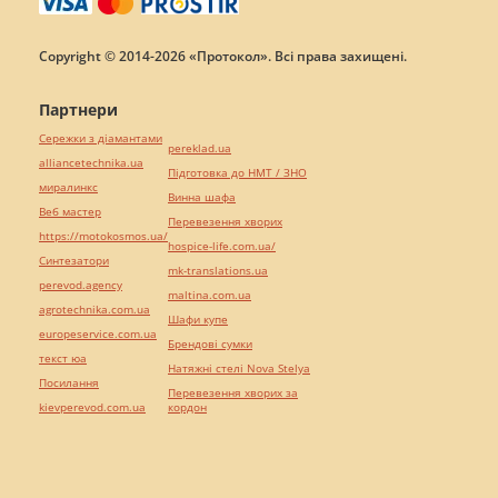
Copyright © 2014-2026 «Протокол». Всі права захищені.
Партнери
Сережки з діамантами
pereklad.ua
alliancetechnika.ua
Підготовка до НМТ / ЗНО
миралинкс
Винна шафа
Веб мастер
Перевезення хворих
https://motokosmos.ua/
hospice-life.com.ua/
Синтезатори
mk-translations.ua
perevod.agency
maltina.com.ua
agrotechnika.com.ua
Шафи купе
europeservice.com.ua
Брендові сумки
текст юа
Натяжні стелі Nova Stelya
Посилання
Перевезення хворих за
kievperevod.com.ua
кордон