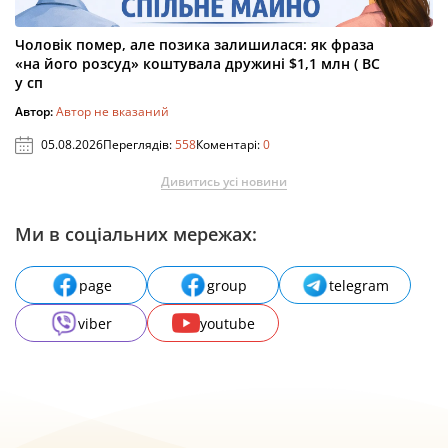
Чоловік помер, але позика залишилася: як фраза
«на його розсуд» коштувала дружині $1,1 млн ( ВС
у сп
Автор:
Автор не вказаний
05.08.2026
Переглядів:
558
Коментарі:
0
Дивитись усі новини
Ми в соціальних мережах:
page
group
telegram
viber
youtube