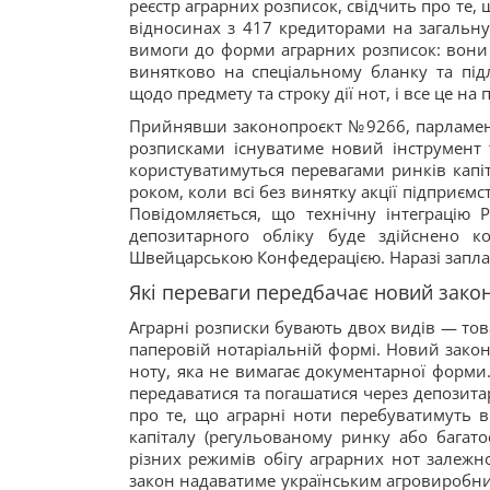
реєстр аграрних розписок, свідчить про те, 
відносинах з 417 кредиторами на загальну
вимоги до форми аграрних розписок: вони 
винятково на спеціальному бланку та під
щодо предмету та строку дії нот, і все це н
Прийнявши законопроєкт №9266, парламент
розписками існуватиме новий інструмент т
користуватимуться перевагами ринків капі
роком, коли всі без винятку акції підприєм
Повідомляється, що технічну інтеграцію 
депозитарного обліку буде здійснено к
Швейцарською Конфедерацією. Наразі заплан
Які переваги передбачає новий зако
Аграрні розписки бувають двох видів — това
паперовій нотаріальній формі. Новий закон
ноту, яка не вимагає документарної форми.
передаватися та погашатися через депозита
про те, що аграрні ноти перебуватимуть в
капіталу (регульованому ринку або багат
різних режимів обігу аграрних нот залежн
закон надаватиме українським агровиробник