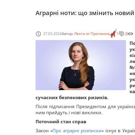
Аграрні ноти: що змінить новий
0
27.03.2024
Автор:
Лента от Протокола
1
П
у
кі
л
№9
н
ук
ри
к
сучасних безпекових ризиків.
Після підписання Президентом для українсь
ним прийдуть і нові виклики.
Поточний стан справ
Закон «
Про аграрні розписки
» існує в Укра