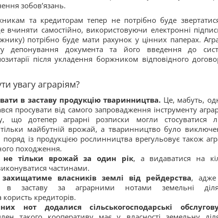
чення зобов’язань.
жникам та кредиторам тепер не потрібно буде звертатис
де вчиняти самостійно, використовуючи електронні підпис
нику) потрібно буде мати рахунок у цінних паперах. Агр
у депонування документа та його введення до сис
озитарії після укладення боржником відповідного догово
ти увагу аграріям?
вати в заставу продукцію тваринництва.
Це, мабуть, одн
вся просувати від самого запровадження інструменту агра
у, що дотепер аграрні розписки могли стосуватися 
я тільки майбутній врожай, а тваринництво було виключе
 поряд із продукцією рослинництва врегульовує також агр
ного походження.
 не тільки врожай за один рік
, а видаватися на кі
 виконуватися частинами.
 захищатиме власників землі від рейдерства
, адже
и в заставу за аграрними нотами земельні діл
а користь кредиторів.
них нот додалися сільськогосподарські обслугов
ен такого кооперативу має у власності земельну діл