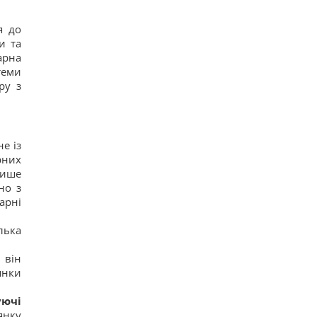
Грузії, - країни НАТО
15
я до
Суд продовжив тримання під вартою для
и та
Коломойського, захист заявив про проблеми зі
здоров'ям
арна
13
теми
Київ буде значно краще підготовлений до зими,
ру з
але фактор обстрілів і можливостей ППО ніхто
не відміняв, - Пантелеєв
10
До 10 годин спізнення: через обстріли низка
поїздів курсують із затримками
е із
16
рних
Бюджетний вибір: названо головний
лише
автомобільний бестселер у Європі
17
но з
арні
лька
 він
янки
уючі
янку