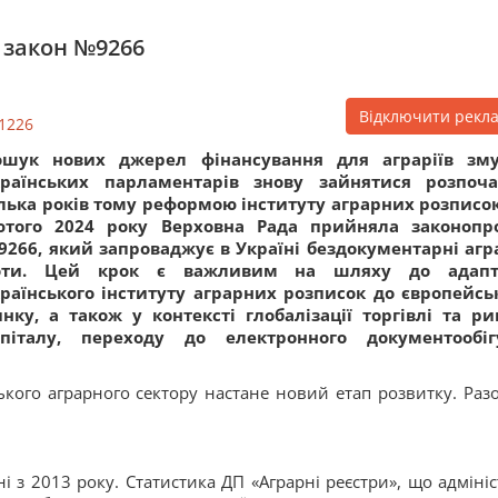
 закон №9266
Відключити рекл
1226
ошук нових джерел фінансування для аграріїв зм
країнських парламентарів знову зайнятися розпоч
лька років тому реформою інституту аграрних розписок
ютого 2024 року Верховна Рада прийняла законопр
266, який запроваджує в Україні бездокументарні агр
оти. Цей крок є важливим на шляху до адапта
раїнського інституту аграрних розписок до європейсь
нку, а також у контексті глобалізації торгівлі та ри
апіталу, переходу до електронного документообі
кого аграрного сектору настане новий етап розвитку. Разо
їні з 2013 року. Статистика ДП «Аграрні реєстри», що адмініс