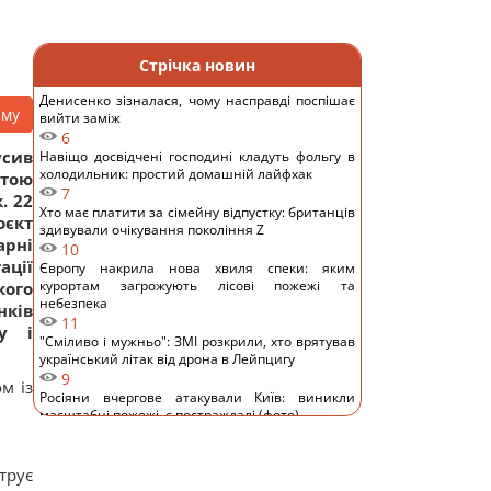
Стрічка новин
Денисенко зізналася, чому насправді поспішає
аму
вийти заміж
6
усив
Навіщо досвідчені господині кладуть фольгу в
холодильник: простий домашній лайфхак
атою
7
. 22
Хто має платити за сімейну відпустку: британців
оєкт
здивували очікування покоління Z
арні
10
ції
Європу накрила нова хвиля спеки: яким
курортам загрожують лісові пожежі та
кого
небезпека
нків
11
гу і
"Сміливо і мужньо": ЗМІ розкрили, хто врятував
український літак від дрона в Лейпцигу
9
м із
Росіяни вчергове атакували Київ: виникли
масштабні пожежі, є постраждалі (фото)
12
8 серпня: церковне свято сьогодні, що потрібно
зробити, щоб здійснилося бажання
трує
13