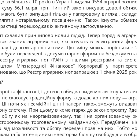
що за більш як 10 років в Україні видали 9554 аграрні розпис
 суму 66,1 млрд. грн. Чинний закон висуває доволі обтяж
мають бути випущені тільки у паперовому вигляді, склада
лягати нотаріальному посвідченню. Також існують обмеж
а практиці перешкоджає їх активному застосуванню.
 схвалив принципово новий підхід. Тепер поряд із аграр
ак званих аграрних нот, які існують в електронній форм
талу і депозитарної системи. Цю зміну можна порівняти з 
ств були переведені з документарної форми на бездокумента
Реєстру аграрних нот (РАН) з іншими реєстрами та сист
оштом Міжнародної Фінансової Корпорації у партнерств
овано, що Реєстр аграрних нот запрацює з 1 січня 2025 рок
н?
рні та фінансові, і дотепер обидва види могли існувати ли
 не скасовує традиційну форму, а додає до них нову — агр
 Ці ноти як неемісійні цінні папери також зможуть видават
рну систему. При цьому в коментарях до законопроєкту йде
 обігу як на неорганізованому, так і на організованому р
осторонньому торговельному майданчику). Передбачені кі
о від можливості та обсягу передачі прав на них. Тобто н
ам та їх потенційним інвесторам більшу свободу дій в обр