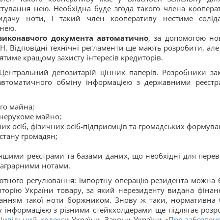
тування нею. Необхідна буде згода такого члена коопера
идачу ноти, і такий член кооперативу нестиме солід
 нею.
 виконавчого документа автоматично
, за допомогою но
Н. Відповідні технічні регламенти ще мають розробити, але
ятиме кращому захисту інтересів кредиторів.
Центральний депозитарій цінних паперів. Розробники за
автоматичного обміну інформацією з державними реєстр
го майна;
 нерухоме майно;
 осіб, фізичних осіб-підприємців та громадських формува
стану громадян;
шими реєстрами та базами даних, що необхідні для перев
 аграрними нотами.
ютного регулювання: імпортну операцію резидента можна 
торію України товару, за який нерезиденту видана фінан
дбанням такої ноти боржником. Знову ж таки, нормативна 
ну інформацією з різними стейкхолдерами ще підлягає розро
Цивільний кодекс
и України, Закони України «
Про забезпеч