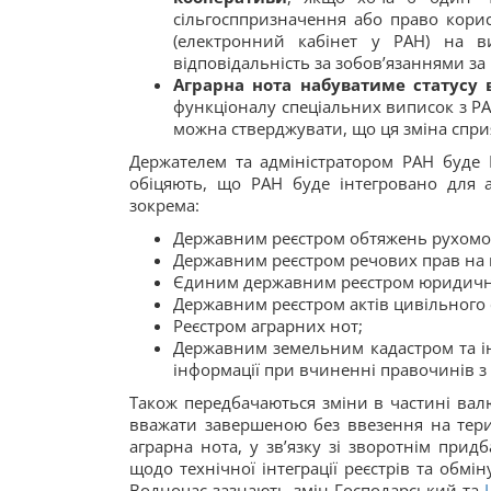
сільгосппризначення або право корис
(електронний кабінет у РАН) на в
відповідальність за зобов’язаннями за
Аграрна нота набуватиме статусу
функціоналу спеціальних виписок з РА
можна стверджувати, що ця зміна спри
Держателем та адміністратором РАН буде 
обіцяють, що РАН буде інтегровано для 
зокрема:
Державним реєстром обтяжень рухомо
Державним реєстром речових прав на
Єдиним державним реєстром юридичних
Державним реєстром актів цивільного 
Реєстром аграрних нот;
Державним земельним кадастром та ін
інформації при вчиненні правочинів з
Також передбачаються зміни в частині вал
вважати завершеною без ввезення на тери
аграрна нота, у зв’язку зі зворотнім при
щодо технічної інтеграції реєстрів та обмі
Водночас зазнають змін Господарський та