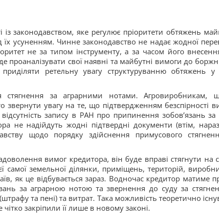
і із законодавством, яке регулює пріоритети обтяжень майн
 їх усуненням. Чинне законодавство не надає жодної пере
оритет не за типом інструменту, а за часом його внесенн
де проаналізувати свої наявні та майбутні вимоги до боржн
і приділяти ретельну увагу структуруванню обтяжень у 
я стягнення за аграрними нотами. Агровиробникам, 
 звернути увагу на те, що підтвердженням безспірності в
відсутність запису в РАН про припинення зобов’язань за
ора не надійдуть жодні підтвердні документи (втім, нараз
авству щодо порядку здійснення примусового стягнен
доволення вимог кредитора, він буде вправі стягнути на 
єї самої земельної ділянки, приміщень, територій, виробн
аїв, як це відбувається зараз. Водночас кредитор матиме п
зань за аграрною нотою та звернення до суду за стягне
трафу та пені) та витрат. Така можливість теоретично існу
чітко закріпили її лише в новому законі.