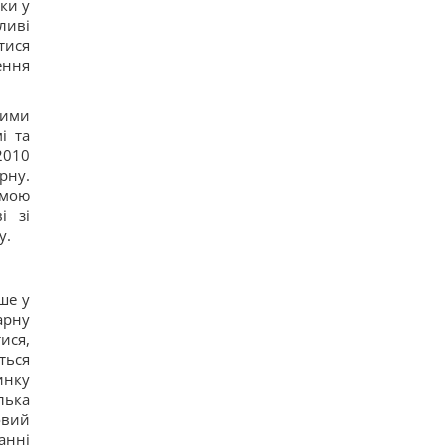
ки у
Україна у липні збила 87% ударних дронів і
ливі
лише 15% балістичних ракет, - звіт
тися
11
ення
Росія платитиме Україні по $20 млрд на рік:
економіст оцінив реальний механізм репарацій
12
ними
Чи справді родзинки такі корисні, як усі
і та
думають: відповідь дієтологів
14
2010
Трамп неохоче посилює тиск на РФ, але
рну.
законопроект Грема змусить його вжити
емою
заходів, - WSJ
і зі
11
у.
Саудівська Аравія, Пакистан і Туреччина уклали
угоду про взаємну оборону, - Reuters
13
Росія просуває іноземним замовникам нову
ше у
ракету для Су-57, - ЗМІ
арну
14
ися,
Старий монітор ще рано викидати: як
використати його повторно з користю
ться
10
инку
Одна фраза миттєво поставить на місце
лька
зверхню людину: психолог розкрила секрет
овий
12
анні
Росія збирається остаточно анексувати частину