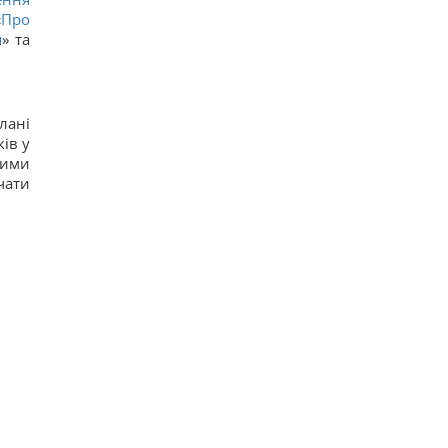
«
Про
я
» та
лані
ів у
ними
чати