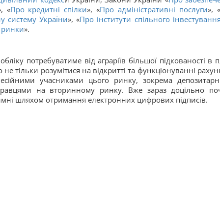
», «
Про кредитні спілки
», «
Про адміністративні послуги
», 
у систему України
», «
Про інститути спільного інвестуванн
і ринки
».
обліку потребуватиме від аграріїв більшої підкованості в п
 не тільки розумітися на відкритті та функціонуванні рахунк
офесійними учасниками цього ринку, зокрема депозитар
 гравцями на вторинному ринку. Вже зараз доцільно по
аймні шляхом отримання електронних цифрових підписів.