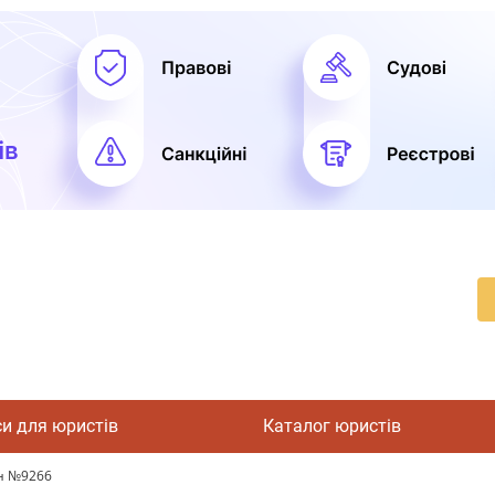
си для юристів
Каталог юристів
он №9266