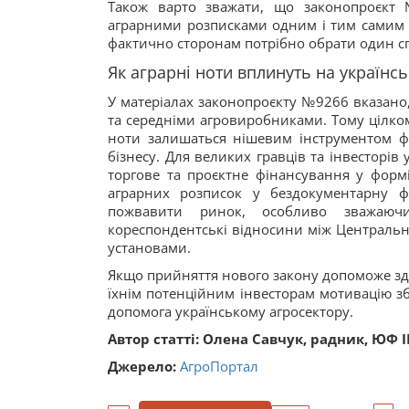
Також варто зважати, що законопроєкт
аграрними розписками одним і тим самим б
фактично сторонам потрібно обрати один с
Як аграрні ноти вплинуть на українс
У матеріалах законопроєкту №9266 вказано
та середніми агровиробниками. Тому цілко
ноти залишаться нішевим інструментом ф
бізнесу. Для великих гравців та інвесторі
торгове та проєктне фінансування у формі
аграрних розписок у бездокументарну ф
пожвавити ринок, особливо зважаючи
кореспондентські відносини між Центральн
установами.
Якщо прийняття нового закону допоможе здеш
їхнім потенційним інвесторам мотивацію зб
допомога українському агросектору.
Автор статті: Олена Савчук, радник, ЮФ 
Джерело:
АгроПортал