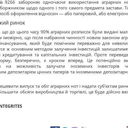
 №9266 забороняє одночасне використання аграрних н
оржником щодо одного і того самого предмета застави. Т
посіб оформлення відносин — або паперовий, або електрон
ький ринок
, що до цього часу 90% аграрних розписок були видані ма
м імовірно, що після набрання чинності новим законом агр
інансування, який буде помічним переважно для невели
в усе ж основним методом залучення інвестицій залишатиме
 кредитування та капітальних інвестицій. Проте перевед
орму, безперечно, є кроком вперед. Це потенційно з
 на можливість залучати іноземних інвесторів ч
им депозитарієм цінних паперів та іноземними депозитар
евити випуск та обіг аграрних нот і надати суб’єктам ринк
ільшити обсяги виробництва й торгівлі, це буде дійсно ве
INTEGRITES