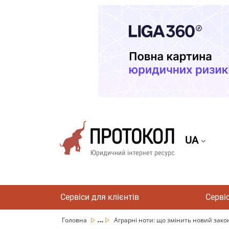
UA
Сервіси для клієнтів
Серві
...
Головна
Аграрні ноти: що змінить новий зак