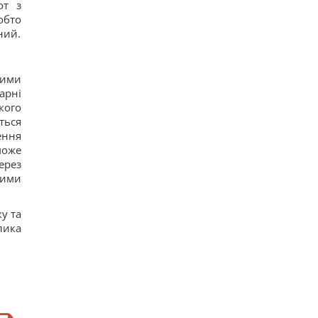
от з
обто
ний.
лими
арні
кого
ться
ення
може
ерез
ними
у та
лика