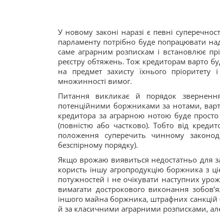
У новому законі наразі є певні суперечност
парламенту потрібно буде попрацювати над
саме аграрним розпискам і встановлює прі
реєстру обтяжень. Тож кредиторам варто бу
на предмет захисту їхнього пріоритету 
множинності вимог.
Питання викликає й порядок зверненн
потенційними боржниками за нотами, варто
кредитора за аграрною нотою буде просто 
(повністю або частково). Тобто від кредит
положення суперечить чинному законод
безспірному порядку).
Якщо врожаю виявиться недостатньо для за
користь іншу агропродукцію боржника з ці
потужностей і не очікувати наступних урож
вимагати дострокового виконання зобов’я
іншого майна боржника, штрафних санкцій (ш
й за класичними аграрними розписками, але 