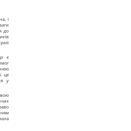
а, і
ваги
я до
иків
разі
що є
имог
 нею
і це
ня у
свою
ичих
раво
нням
вала