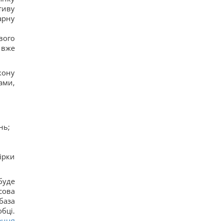
тиву
арну
вого
 вже
кону
ами,
нь;
ірки
буде
сова
база
бці.
ення