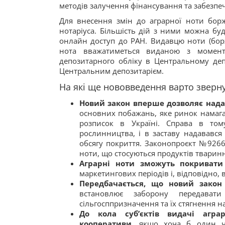
методів залучення фінансування та забезпе
Для внесення змін до аграрної ноти бор
нотаріуса. Більшість дій з ними можна бу
онлайн доступ до РАН. Видавцю ноти (борж
нота вважатиметься виданою з момент
депозитарного обліку в Центральному деп
Центральним депозитарієм.
На які ще нововведення варто зверну
Новий закон вперше дозволяє нада
основних побажань, яке ринок намага
розписок в Україні. Справа в том
рослинництва, і в заставу надававс
обсягу покриття. Законопроєкт №9266
ноти, що стосуються продуктів тварин
Аграрні ноти зможуть покривати
маркетингових періодів і, відповідно,
Передбачається, що новий закон
встановлює заборону передават
сільгосппризначення та їх стягнення н
До кола суб’єктів видачі аграр
кооперативи
, якщо хоча б один чл