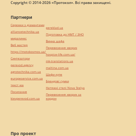
Copyright © 2014-2026 «Протокол». Всі права захищені.
Партнери
Сережки з діамантами
pereklad.ua
alliancetechnika.ua
Підготовка до НМТ / ЗНО
миралинкс
Винна шафа
Веб мастер
Перевезення хворих
https://motokosmos.ua/
hospice-life.com.ua/
Синтезатори
mk-translations.ua
perevod.agency
maltina.com.ua
agrotechnika.com.ua
Шафи купе
europeservice.com.ua
Брендові сумки
текст юа
Натяжні стелі Nova Stelya
Посилання
Перевезення хворих за
kievperevod.com.ua
кордон
Про проект