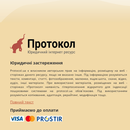
Юридичні застереження
Protocol.ua є власником авторських прав на інформацію, розміщену на веб -
сторінках даного ресурсу, якщо не вказано інше. Під інформацією розуміються
тексти, коментарі, статті, фотозображення, малюнки, ящик-шота, скани, відео,
аудіо, інші матеріали. При використанні матеріалів, розміщених на веб -
сторінках «Протокол» наявність гіперпосилання відкритого для індексації
пошуковими системами на protocol.ua обов`язкове. Під використанням
розуміється копіювання, адаптація, рерайтинг, модифікація тощо.
Повний текст
Приймаємо до оплати