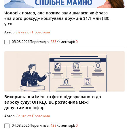
Чоловік помер, але позика залишилася: як фраза
«на його розсуд» коштувала дружині $1,1 млн ( ВС
у сп
Автор:
Лента от Протокола
05.08.2026
Переглядів:
233
Коментарі:
0
Використання імені та фото підозрюваного до
вироку суду: ОП КЦС ВС роз’яснила межі
допустимого інфор
Автор:
Лента от Протокола
04.08.2026
Переглядів:
438
Коментарі:
0