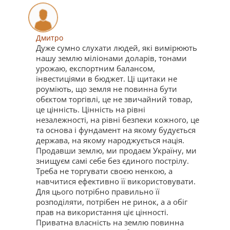
Дмитро
Дуже сумно слухати людей, які вимірюють
нашу землю міліонами доларів, тонами
урожаю, експортним балансом,
інвестиціями в бюджет. Ці щитаки не
роуміють, що земля не повинна бути
обєктом торгівлі, це не звичайний товар,
це цінність. Цінність на рівні
незалежності, на рівні безпеки кожного, це
та основа і фундамент на якому будується
держава, на якому народжується нація.
Продавши землю, ми продаєм Україну, ми
знищуєм самі себе без єдиного пострілу.
Треба не торгувати своєю ненкою, а
навчитися ефективно її використовувати.
Для цього потрібно правильно її
розподіляти, потрібен не ринок, а а обіг
прав на використання ціє цінності.
Приватна власність на землю повинна