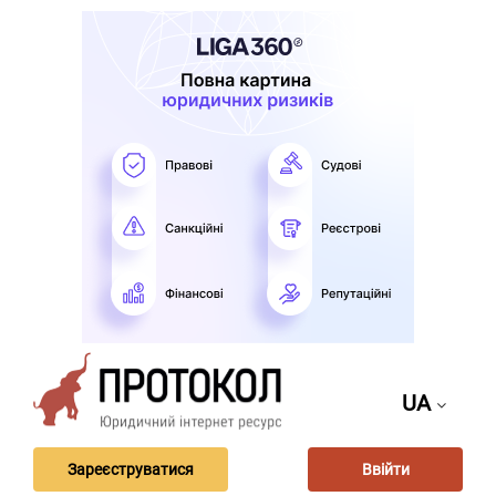
UA
Зареєструватися
Ввійти