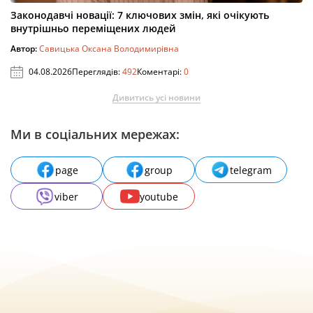
Законодавчі новації: 7 ключових змін, які очікують
внутрішньо переміщених людей
Автор:
Савицька Оксана Володимирівна
04.08.2026
Переглядів:
492
Коментарі:
0
Дивитись усі новини
Ми в соціальних мережах:
page
group
telegram
viber
youtube