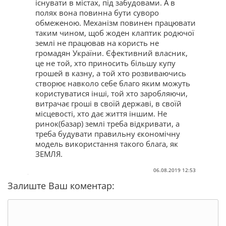
існувати в містах, під забудовами. А в
полях вона повинна бути суворо
обмеженою. Механізм повинен працювати
таким чином, щоб жоден клаптик родючої
землі не працював на користь не
громадян України. Єфективний власник,
це не той, хто приносить більшу купу
грошей в казну, а той хто розвиваючись
створює навколо себе благо яким можуть
користуватися інші, той хто заробляючи,
витрачає гроші в своїй державі, в своїй
місцевості, хто дає життя іншим. Не
ринок(базар) землі треба відкривати, а
треба будувати правильну єкономічну
модель використання такого блага, як
ЗЕМЛЯ.
06.08.2019 12:53
Залиште Ваш коментар: