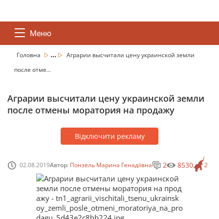
Меню
...
Головна
Аграрии высчитали цену украинской земли
после отме...
Аграрии высчитали цену украинской земли
после отмены моратория на продажу
Відключити рекламу
2
8530
02.08.2019
Автор:
Понзель Марина Генадіївна
2