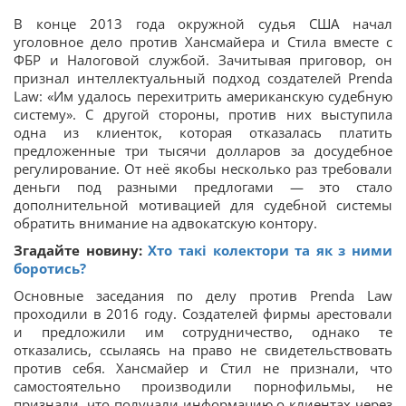
В конце 2013 года окружной судья США начал
уголовное дело против Хансмайера и Стила вместе с
ФБР и Налоговой службой. Зачитывая приговор, он
признал интеллектуальный подход создателей Prenda
Law: «Им удалось перехитрить американскую судебную
систему». С другой стороны, против них выступила
одна из клиенток, которая отказалась платить
предложенные три тысячи долларов за досудебное
регулирование. От неё якобы несколько раз требовали
деньги под разными предлогами — это стало
дополнительной мотивацией для судебной системы
обратить внимание на адвокатскую контору.
Згадайте новину:
Хто такі колектори та як з ними
боротись?
Основные заседания по делу против Prenda Law
проходили в 2016 году. Создателей фирмы арестовали
и предложили им сотрудничество, однако те
отказались, ссылаясь на право не свидетельствовать
против себя. Хансмайер и Стил не признали, что
самостоятельно производили порнофильмы, не
признали, что получали информацию о клиентах через