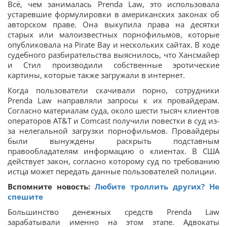
Всё, чем занималась Prenda Law, это использовала
устаревшие формулировки в американских законах об
авторском праве. Она выкупила права на десятки
старых или малоизвестных порнофильмов, которые
опубликовала на Pirate Bay и нескольких сайтах. В ходе
судебного разбирательства выяснилось, что Хансмайер
и Стил производили собственные эротические
картины, которые также загружали в интернет.
Когда пользователи скачивали порно, сотрудники
Prenda Law направляли запросы к их провайдерам.
Согласно материалам суда, около шести тысяч клиентов
операторов AT&T и Comcast получили повестки в суд из-
за нелегальной загрузки порнофильмов. Провайдеры
были вынуждены раскрыть подставным
правообладателям информацию о клиентах. В США
действует закон, согласно которому суд по требованию
истца может передать данные пользователей полиции.
Вспомните новость:
Любите троллить других? Не
спешите
Большинство денежных средств Prenda Law
зарабатывали именно на этом этапе. Адвокаты