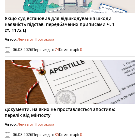
Якщо суд встановив для відшкодування шкоди
наявність підстав, передбачених приписами ч. 1
ст. 1172 Ц
Автор:
Лента от Протокола
06.08.2026
Переглядів:
74
Коментарі:
0
Документи, на яких не проставляється апостиль:
перелік від Мін’юсту
Автор:
Лента от Протокола
06.08.2026
Переглядів:
85
Коментарі:
0