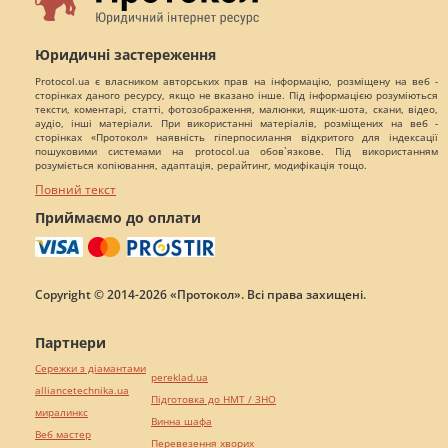
Юридичні застереження
Protocol.ua є власником авторських прав на інформацію, розміщену на веб -
сторінках даного ресурсу, якщо не вказано інше. Під інформацією розуміються
тексти, коментарі, статті, фотозображення, малюнки, ящик-шота, скани, відео,
аудіо, інші матеріали. При використанні матеріалів, розміщених на веб -
сторінках «Протокол» наявність гіперпосилання відкритого для індексації
пошуковими системами на protocol.ua обов`язкове. Під використанням
розуміється копіювання, адаптація, рерайтинг, модифікація тощо.
Повний текст
Приймаємо до оплати
Copyright © 2014-2026 «Протокол». Всі права захищені.
Партнери
Сережки з діамантами
pereklad.ua
alliancetechnika.ua
Підготовка до НМТ / ЗНО
миралинкс
Винна шафа
Веб мастер
Перевезення хворих