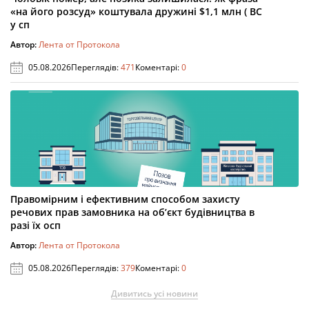
«на його розсуд» коштувала дружині $1,1 млн ( ВС
у сп
Автор:
Лента от Протокола
05.08.2026
Переглядів:
471
Коментарі:
0
Правомірним і ефективним способом захисту
речових прав замовника на об’єкт будівництва в
разі їх осп
Автор:
Лента от Протокола
05.08.2026
Переглядів:
379
Коментарі:
0
Дивитись усі новини