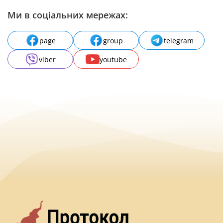
Ми в соціальних мережах:
page
group
telegram
viber
youtube