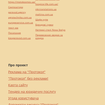
https://motokosmos.ua/
hospice-life.com.ua/
Синтезатори
mk-translations.ua
perevod.agency
maltina.com.ua
agrotechnika.com.ua
Шафи купе
europeservice.com.ua
Брендові сумки
текст юа
Натяжні стелі Nova Stelya
Посилання
Перевезення хворих за
kievperevod.com.ua
кордон
Про проект
Реклама на "Протокол"
"Протокол" без реклами!
Карта сайту
Тендер на юридичну послугу
Угода користувача
Допомогти ресурсу "Протокол"