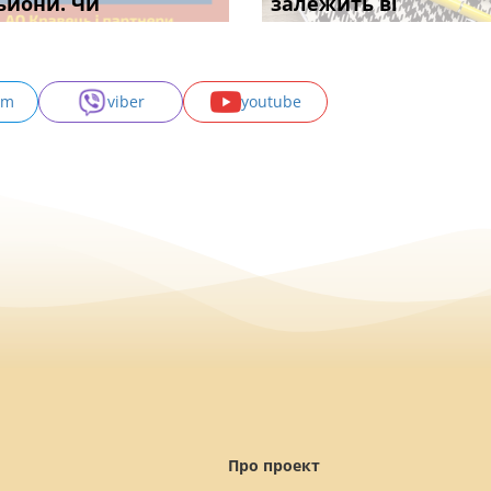
с
ьйони. Чи
правила засто
апостиль: пер
опублі
залежить ві
може скас
am
viber
youtube
Про проект