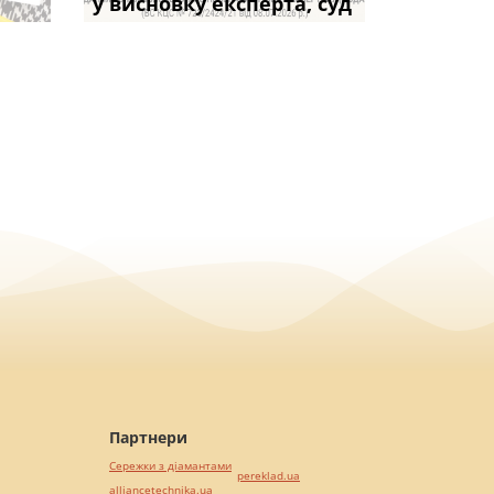
коштів: що
підставою: нов
і не втр
у висновку експерта, суд
частини за ігн
Кримінального
возможно
вказане ма
Партнери
Сережки з діамантами
pereklad.ua
alliancetechnika.ua