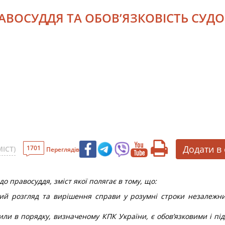
РАВОСУДДЯ ТА ОБОВ’ЯЗКОВІСТЬ СУД
Додати в
1701
ІСТ)
Переглядів
 до правосуддя,
зміст якої полягає в тому
, що:
ий розгляд та вирішення справи у розумні строки незалежни
сили в порядку, визначеному КПК України, є обов’язковими і п