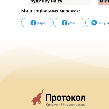
будинку на су
ПРАКТИКИ», АБО ПР
наявні
міл
Ми в соціальних мережах:
page
group
telegr