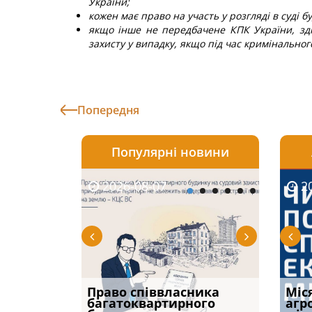
України;
кожен має право на участь у розгляді в суді б
якщо інше не передбачене КПК України, зд
захисту у випадку, якщо під час кримінальн
Попередня
Популярні новини
2026-08-07
2026-08-03
2026-
20
р, але
Право співвласника
ФУНДАМЕНТАЛЬНА
Якщо с
Міс
илася: як
багатоквартирного
ПРОБЛЕМА «СУДОВОЇ
відшк
агр