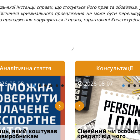
удь-якої інстанції справи, що стосується його прав та обов’язків
ійснення кримінального провадження не може бути перешкодо
ого провадження порушуються її права, гарантовані Конституці
/
Аналітична стаття
Консультації
08-06
26-08-08
2026-08-05
2026-08-06
2026-08-07
2026-08-07
2026-07-30
уд встановив для
яць, який коштував
Чи потрібна ФОП
Документи, на яких не
Огляд практики ВС від
Сімейний чи особис
Восьмий ААС фак
одування шкоди
овиробникам
печатка у 2026 році:
проставляється
Ростислава Кравця, що
кредит: від чого
підтвердив, що 