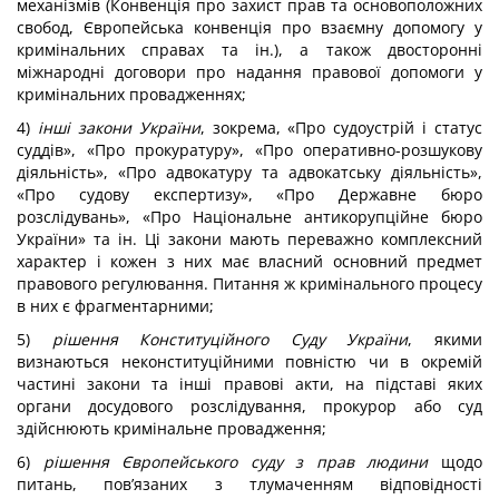
механізмів (Конвенція про захист прав та основоположних
свобод, Європейська конвенція про взаємну допомогу у
кримінальних справах та ін.), а також двосторонні
міжнародні договори про надання правової допомоги у
кримінальних провадженнях;
4)
інші закони України
, зокрема, «Про судоустрій і статус
суддів», «Про прокуратуру», «Про оперативно-розшукову
діяльність», «Про адвокатуру та адвокатську діяльність»,
«Про судову експертизу», «Про Державне бюро
розслідувань», «Про Національне антикорупційне бюро
України» та ін. Ці закони мають переважно комплексний
характер і кожен з них має власний основний предмет
правового регулювання. Питання ж кримінального процесу
в них є фрагментарними;
5)
рішення Конституційного Суду України
, якими
визнаються неконституційними повністю чи в окремій
частині закони та інші правові акти, на підставі яких
органи досудового розслідування, прокурор або суд
здійснюють кримінальне провадження;
6)
рішення Європейського суду з прав людини
щодо
питань, пов’язаних з тлумаченням відповідності