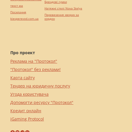
Брендові сумки
текст юа
Натяжні стелі Nova Stelya
Посилання
Перевезення хворих за
kievperevod.com.ua
кордон
Про проект
Реклама на "Протокол"
"Протокол" без реклами!
Карта сайту
Тендер на юридичну послугу
Угода користувача
Допомогти ресурсу "Протокол"
Кредит онлайн
iGaming Protocol