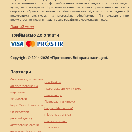
тексти, коментарі, статті, фотозображення, малюнки, ящик-шота, скани, відео,
аудіо, інші матеріали. При використанні матеріалів, розміщених на веб -
сторінках «Протокол» наявність гіперпосилання відкритого для індексації
пошуковими системами на protocol.ua обов`язкове. Під використанням
розуміється копіювання, адаптація, рерайтинг, модифікація тощо.
Повний текст
Приймаємо до оплати
Copyright © 2014-2026 «Протокол». Всі права захищені.
Партнери
Сережки з діамантами
pereklad.ua
alliancetechnika.ua
Підготовка до НМТ / ЗНО
миралинкс
Винна шафа
Веб мастер
Перевезення хворих
https://motokosmos.ua/
hospice-life.com.ua/
Синтезатори
mk-translations.ua
perevod.agency
maltina.com.ua
agrotechnika.com.ua
Шафи купе
europeservice.com.ua