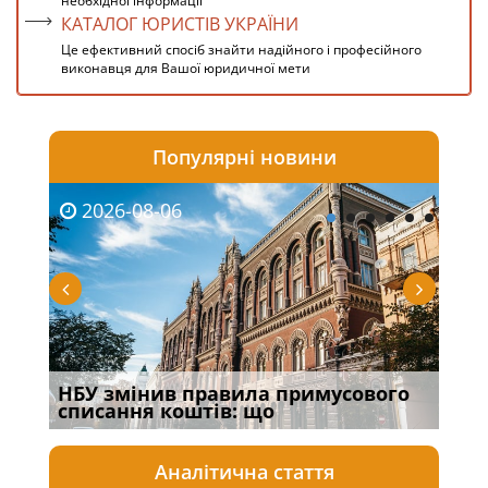
необхідної інформації
КАТАЛОГ ЮРИСТІВ УКРАЇНИ
Це ефективний спосіб знайти надійного і професійного
виконавця для Вашої юридичної мети
Популярні новини
2026-08-06
20
НБУ змінив правила примусового
Якщ
списання коштів: що
від
Аналітична стаття