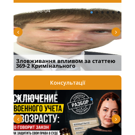
2026-08-04
20
Зловживання впливом за статтею
Пер
369-2 Кримінального
інш
Консультації
2026-08-06
20