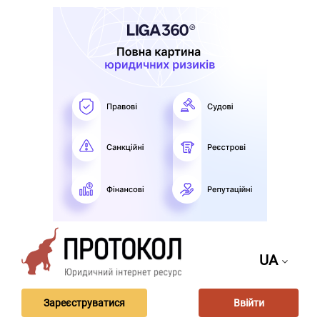
UA
Зареєструватися
Ввійти