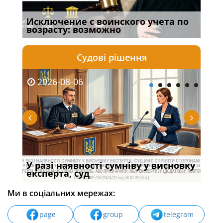
Исключение с воинского учета по
Спі
возрасту: возможно
осо
Судові рішення
2026-08-06
20
У разі наявності сумніву у висновку
Якщ
с
експерта, суд
вла
Ми в соціальних мережах:
page
group
telegram