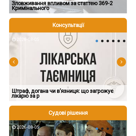
Зловживання впливом за статтею 369-2
Пе
Кримінального
пі
Консультації
2026-08-05
2
яти
Штраф, догана чи в’язниця: що загрожує
Чи
лікарю за р
пр
Судові рішення
2026-08-05
2