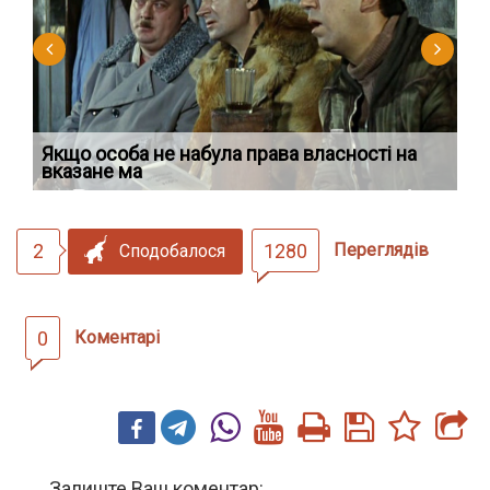
Якщо особа не набула права власності на
Ді
вказане ма
по
2
1280
Переглядів
Сподобалося
0
Коментарі
Залиште Ваш коментар: