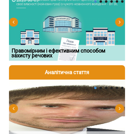
2026-08-05
2
Правомірним і ефективним способом
Су
захисту речових
ча
Аналітична стаття
2026-08-04
2