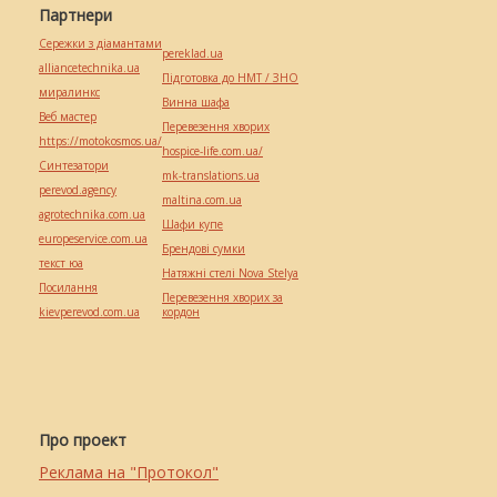
Партнери
Сережки з діамантами
pereklad.ua
alliancetechnika.ua
Підготовка до НМТ / ЗНО
миралинкс
Винна шафа
Веб мастер
Перевезення хворих
https://motokosmos.ua/
hospice-life.com.ua/
Синтезатори
mk-translations.ua
perevod.agency
maltina.com.ua
agrotechnika.com.ua
Шафи купе
europeservice.com.ua
Брендові сумки
текст юа
Натяжні стелі Nova Stelya
Посилання
Перевезення хворих за
kievperevod.com.ua
кордон
Про проект
Реклама на "Протокол"