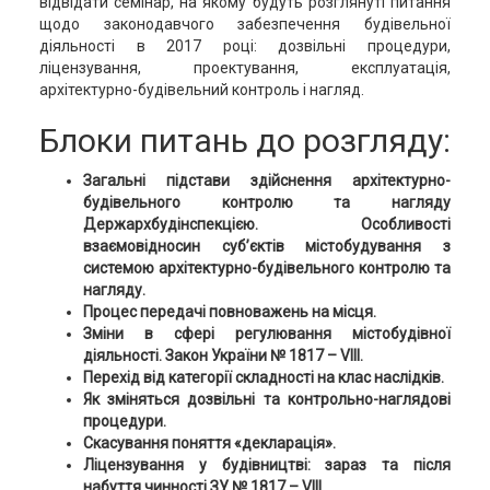
відвідати семінар, на якому будуть розглянуті питання
щодо законодавчого забезпечення будівельної
діяльності в 2017 році: дозвільні процедури,
ліцензування, проектування, експлуатація,
архітектурно-будівельний контроль і нагляд.
Блоки питань до розгляду:
Загальні підстави здійснення архітектурно-
будівельного контролю та нагляду
Держархбудінспекцією. Особливості
взаємовідносин суб’єктів містобудування з
системою архітектурно-будівельного контролю та
нагляду.
Процес передачі повноважень на місця.
Зміни в сфері регулювання містобудівної
діяльності. Закон України № 1817 –
VIII.
Перехід від категорії складності на клас наслідків.
Як зміняться дозвільні та контрольно-наглядові
процедури.
Скасування поняття «декларація».
Ліцензування у будівництві: зараз та після
набуття чинності ЗУ № 1817 –
VIII
.