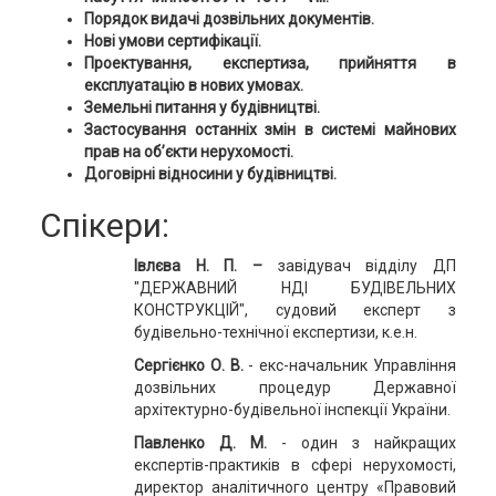
Порядок видачі дозвільних документів.
Нові умови сертифікації.
Проектування, експертиза, прийняття в
експлуатацію в нових умовах.
Земельні питання у будівництві.
Застосування останніх змін в системі майнових
прав на об’єкти нерухомості.
Договірні відносини у будівництві.
Спікери:
Івлєва Н. П. –
завідувач відділу ДП
"ДЕРЖАВНИЙ НДІ БУДІВЕЛЬНИХ
КОНСТРУКЦІЙ", судовий експерт з
будівельно-технічної експертизи, к.е.н.
Сергієнко О. В.
- екс-начальник Управління
дозвільних процедур Державної
архітектурно-будівельної інспекції України.
Павленко Д. М.
- один з найкращих
експертів-практиків в сфері нерухомості,
директор аналітичного центру «Правовий