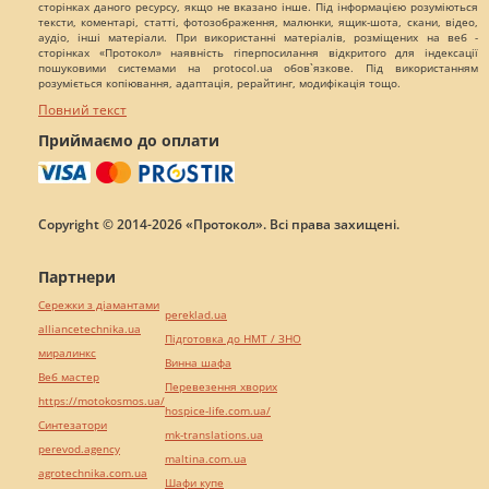
сторінках даного ресурсу, якщо не вказано інше. Під інформацією розуміються
тексти, коментарі, статті, фотозображення, малюнки, ящик-шота, скани, відео,
аудіо, інші матеріали. При використанні матеріалів, розміщених на веб -
сторінках «Протокол» наявність гіперпосилання відкритого для індексації
пошуковими системами на protocol.ua обов`язкове. Під використанням
розуміється копіювання, адаптація, рерайтинг, модифікація тощо.
Повний текст
Приймаємо до оплати
Copyright © 2014-2026 «Протокол». Всі права захищені.
Партнери
Сережки з діамантами
pereklad.ua
alliancetechnika.ua
Підготовка до НМТ / ЗНО
миралинкс
Винна шафа
Веб мастер
Перевезення хворих
https://motokosmos.ua/
hospice-life.com.ua/
Синтезатори
mk-translations.ua
perevod.agency
maltina.com.ua
agrotechnika.com.ua
Шафи купе