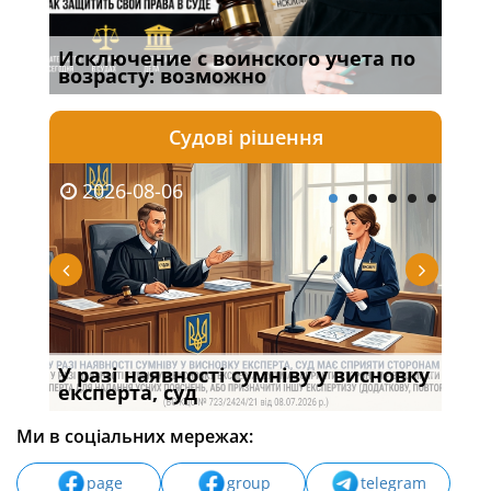
Исключение с воинского учета по
Спі
возрасту: возможно
осо
Судові рішення
2026-08-06
20
У разі наявності сумніву у висновку
Якщ
с
експерта, суд
вла
Ми в соціальних мережах:
page
group
telegram