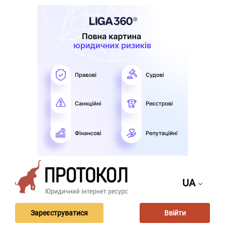
UA
Зареєструватися
Ввійти