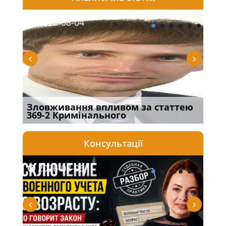
2026-08-04
20
Зловживання впливом за статтею
Пер
369-2 Кримінального
інш
Консультації
2026-08-06
20