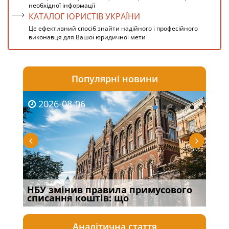
необхідної інформації
КАТАЛОГ ЮРИСТІВ УКРАЇНИ
Це ефективний спосіб знайти надійного і професійного
виконавця для Вашої юридичної мети
Популярні новини
2026-08-06
20
НБУ змінив правила примусового
Якщ
списання коштів: що
від
Аналітична стаття