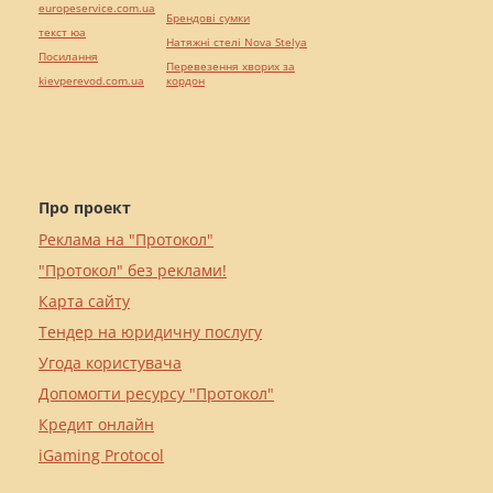
europeservice.com.ua
Брендові сумки
текст юа
Натяжні стелі Nova Stelya
Посилання
Перевезення хворих за
kievperevod.com.ua
кордон
Про проект
Реклама на "Протокол"
"Протокол" без реклами!
Карта сайту
Тендер на юридичну послугу
Угода користувача
Допомогти ресурсу "Протокол"
Кредит онлайн
iGaming Protocol