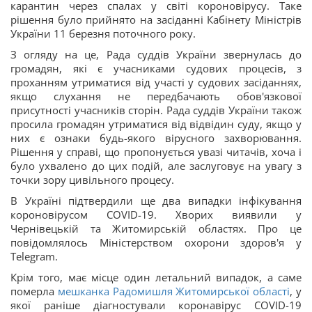
карантин через спалах у світі короновірусу. Таке
рішення було прийнято на засіданні Кабінету Міністрів
України 11 березня поточного року.
З огляду на це, Рада суддів України звернулась до
громадян, які є учасниками судових процесів, з
проханням утриматися від участі у судових засіданнях,
якщо слухання не передбачають обов'язкової
присутності учасників сторін. Рада суддів України також
просила громадян утриматися від відвідин суду, якщо у
них є ознаки будь-якого вірусного захворювання.
Рішення у справі, що пропонується увазі читачів, хоча і
було ухвалено до цих подій, але заслуговує на увагу з
точки зору цивільного процесу.
В Україні підтвердили ще два випадки інфікування
короновірусом СОVID-19. Хворих виявили у
Чернівецькій та Житомирській областях. Про це
повідомлялось Міністерством охорони здоров'я у
Telegram.
Крім того, має місце один летальний випадок, а саме
померла
мешканка Радомишля Житомирської області
, у
якої раніше діагностували коронавірус COVID-19