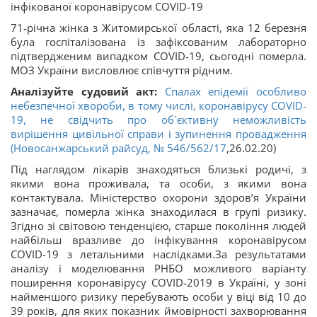
інфікованої коронавірусом COVID-19
71-річна жінка з Житомирської області, яка 12 березня
була госпіталізована із зафіксованим лабораторно
підтвердженим випадком COVID-19, сьогодні померла.
МОЗ України висловлює співчуття рідним.
Аналізуйте судовий акт:
Спалах епідемії особливо
небезпечної хвороби, в тому числі, коронавірусу COVID-
19, не свідчить про об`єктивну неможливість
вирішення цивільної справи і зупинення провадження
(Новосанжарський райсуд,
№ 546/562/17
,26.02.20)
Під наглядом лікарів знаходяться близькі родичі, з
якими вона проживала, та особи, з якими вона
контактувала. Міністерство охорони здоров’я України
зазначає, померла жінка знаходилася в групі ризику.
Згідно зі світовою тенденцією, старше покоління людей
найбільш вразливе до інфікування коронавірусом
COVID-19 з летальними наслідками.За результатами
аналізу і моделювання РНБО можливого варіанту
поширення коронавірусу COVID-2019 в Україні, у зоні
найменшого ризику перебувають особи у віці від 10 до
39 років, для яких показник ймовірності захворювання