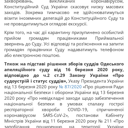
захворювань, викликаних коронавірусом,
Конституційний Суд України скасовує низку масових
заходів. Зокрема тимчасово не здійснюватимуться
візити іноземних делегацій до Конституційного Суду та
не проводитимуться оглядові екскурсії.
Крім того, на час дії карантину призупинено особистий
прийом громадян працівниками Приймальної
звернень до Суду. Усі відповіді та роз’яснення на запити
громадян працівники Суду надаватимуть телефоном
або електронною поштою.
Тпкож на підставі рішення зборів суддів Одеського
апеляційного суду від 16 березня 2020 року,
відповідно до ч.2 ст.29 Закону України «Про
судоустрій і статус суддів»,
Указу Президента України
від 13 березня 2020 року
№ 87/2020
«Про рішення Ради
національної безпеки і оборони України від 13 березня
2020 року «Про невідкладні заходи щодо забезпечення
національної безпеки в умовах спалаху гострої
респіраторної хвороби COVID-19, спричиненої
коронавірусом SARS-CoV-2», постанови Кабінету
Міністрів України від 11 березня 2020 року № 211 «Про
запобігання поширенню на території України