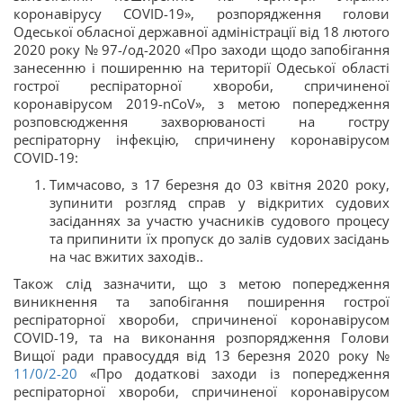
коронавірусу COVID-19», розпорядження голови
Одеської обласної державної адміністрації від 18 лютого
2020 року № 97-/од-2020 «Про заходи щодо запобігання
занесенню і поширенню на території Одеської області
гострої респіраторної хвороби, спричиненої
коронавірусом 2019-nCoV», з метою попередження
розповсюдження захворюваності на гостру
респіраторну інфекцію, спричинену коронавірусом
COVID-19:
Тимчасово, з 17 березня до 03 квітня 2020 року,
зупинити розгляд справ у відкритих судових
засіданнях за участю учасників судового процесу
та припинити їх пропуск до залів судових засідань
на час вжитих заходів..
Також слід зазначити, що з метою попередження
виникнення та запобігання поширення гострої
респіраторної хвороби, спричиненої коронавірусом
COVID-19, та на виконання розпорядження Голови
Вищої ради правосуддя від 13 березня 2020 року №
11/0/2-20
«Про додаткові заходи із попередження
респіраторної хвороби, спричиненої коронавірусом