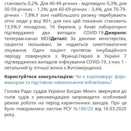
становить 0,2%. Для 40-49-річних - відповідно 0,3%; для
50-59-річних - 1,3%; для 60-69-річних - 3,4%, для 70-79-
річних - 7,8%.У зоні найбільшого ризику перебувають
літні люди у віці 80+, для них цей показник становить
13,5%.У понеділок, 16 березня, у Києві лабораторно
підтверджено два випадки COVID-19.
Джерело:
телеграм-канал МОЗ
Деталі:
За даними міністерства,
пацієнти ізольовані, їм надається симптоматичне
лікування. Один пацієнт протягом інкубаційного
періоду повернувся з Франції.Наразі в Україні 7
підтверджених випадків інфікування COVID-19, з них 1 -
летальний (у літньої жінки з Житомирщини).
Користуйтеся консультацією:
Чи є коронавірус форс-
мажором та підставою невиконання зобов’язань?
Голова Ради суддів України Богдан Моніч звернувся до
голів судів з рекомендацією запровадити особливий
режим роботи на період карантинних заходів. Про це
було повідомлено листом РСУ
№186/20
від 16.03.2020
року.