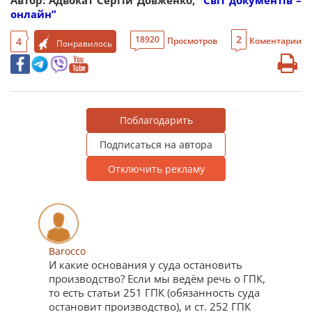
Автор: Адвокат Сергій Довженко,
“Світ документів –
онлайн”
2
18920
4
Просмотров
Коментарии
Понравилось
Поблагодарить
Подписаться на автора
Отключить рекламу
Barocco
И какие основания у суда остановить
производство? Если мы ведём речь о ГПК,
то есть статьи 251 ГПК (обязанность суда
остановит производство), и ст. 252 ГПК