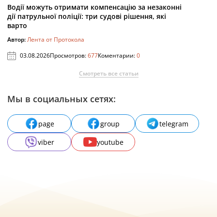
Водії можуть отримати компенсацію за незаконні
дії патрульної поліції: три судові рішення, які
варто
Автор:
Лента от Протокола
03.08.2026
Просмотров:
677
Коментарии:
0
Смотреть все статьи
Мы в социальных сетях:
page
group
telegram
viber
youtube