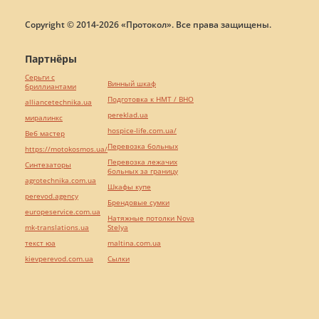
Copyright © 2014-2026 «Протокол». Все права защищены.
Партнёры
Серьги с
Винный шкаф
бриллиантами
Подготовка к НМТ / ВНО
alliancetechnika.ua
pereklad.ua
миралинкс
hospice-life.com.ua/
Веб мастер
Перевозка больных
https://motokosmos.ua/
Перевозка лежачих
Синтезаторы
больных за границу
agrotechnika.com.ua
Шкафы купе
perevod.agency
Брендовые сумки
europeservice.com.ua
Натяжные потолки Nova
mk-translations.ua
Stelya
текст юа
maltina.com.ua
kievperevod.com.ua
Cылки