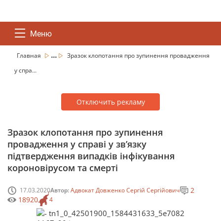
Меню
...
Главная
Зразок клопотання про зупинення провадження
у спра...
Отключить рекламу
Зразок клопотання про зупинення
провадження у справі у зв’язку
підтвердження випадків інфікування
короновірусом та смерті
2
17.03.2020
Автор:
Адвокат Довженко Сергій Сергійович
18920
4