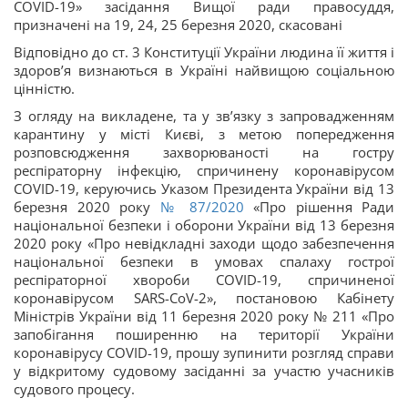
COVID-19» засідання Вищої ради правосуддя,
призначені на 19, 24, 25 березня 2020, скасовані
Відповідно до ст. 3 Конституції України людина її життя і
здоров’я визнаються в Україні найвищою соціальною
цінністю.
З огляду на викладене, та у зв’язку з запровадженням
карантину у місті Києві, з метою попередження
розповсюдження захворюваності на гостру
респіраторну інфекцію, спричинену коронавірусом
COVID-19, керуючись Указом Президента України від 13
березня 2020 року
№ 87/2020
«Про рішення Ради
національної безпеки і оборони України від 13 березня
2020 року «Про невідкладні заходи щодо забезпечення
національної безпеки в умовах спалаху гострої
респіраторної хвороби COVID-19, спричиненої
коронавірусом SARS-CoV-2», постановою Кабінету
Міністрів України від 11 березня 2020 року № 211 «Про
запобігання поширенню на території України
коронавірусу COVID-19, прошу зупинити розгляд справи
у відкритому судовому засіданні за участю учасників
судового процесу.