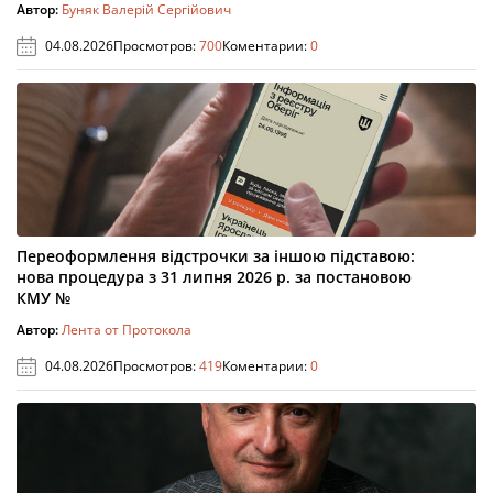
Автор:
Буняк Валерій Сергійович
04.08.2026
Просмотров:
700
Коментарии:
0
Переоформлення відстрочки за іншою підставою:
нова процедура з 31 липня 2026 р. за постановою
КМУ №
Автор:
Лента от Протокола
04.08.2026
Просмотров:
419
Коментарии:
0