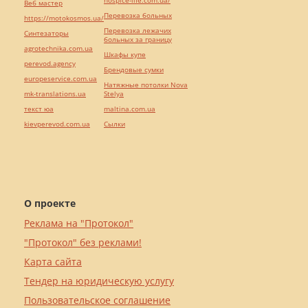
hospice-life.com.ua/
Веб мастер
Перевозка больных
https://motokosmos.ua/
Перевозка лежачих
Синтезаторы
больных за границу
agrotechnika.com.ua
Шкафы купе
perevod.agency
Брендовые сумки
europeservice.com.ua
Натяжные потолки Nova
mk-translations.ua
Stelya
текст юа
maltina.com.ua
kievperevod.com.ua
Cылки
О проекте
Реклама на "Протокол"
"Протокол" без реклами!
Карта сайта
Тендер на юридическую услугу
Пользовательское соглашение