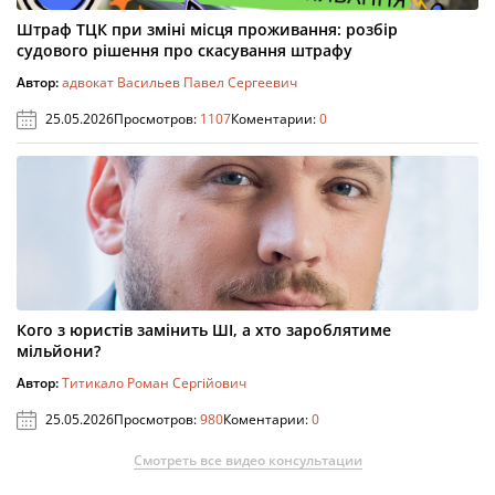
Штраф ТЦК при зміні місця проживання: розбір
судового рішення про скасування штрафу
Автор:
адвокат Васильев Павел Сергеевич
25.05.2026
Просмотров:
1107
Коментарии:
0
Кого з юристів замінить ШІ, а хто зароблятиме
мільйони?
Автор:
Титикало Роман Сергійович
25.05.2026
Просмотров:
980
Коментарии:
0
Смотреть все видео консультации