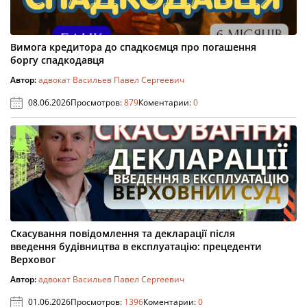
Вимога кредитора до спадкоємця про погашення
боргу спадкодавця
Автор:
адвокат Васильев Павел Сергеевич
08.06.2026
Просмотров:
879
Коментарии:
0
Скасування повідомлення та декларації після
введення будівництва в експлуатацію: прецеденти
Верховог
Автор:
адвокат Васильев Павел Сергеевич
01.06.2026
Просмотров:
1396
Коментарии:
0