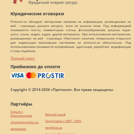
Юридические оговорки
Protocol.ua обладает авторскими правами на информацию, размещенную на
веб - страницах данного ресурса, если не указано иное. Под информацией
понимаются тексты, комментарии, статьи, фотоизображения, рисунки, ящик-
шота, сканы, видео, аудио, другие материалы. При использовании материалов,
размещенных на веб - страницах «Протокол» наличие гиперссылки открытого
для индексации поисковыми системами на protocol.ua обязательна. Под
использованием понимается копирования, адаптация, рерайтинг, модификация
и тому подобное.
Полный текст
Приймаємо до оплати
Copyright © 2014-2026 «Протокол». Все права защищены.
Партнёры
Серьги с
Винный шкаф
бриллиантами
Подготовка к НМТ / ВНО
alliancetechnika.ua
pereklad.ua
миралинкс