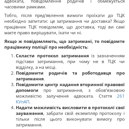
адвоката, повідомлення родичів і обмежується
часовими рамками.
Тобто, після пред’явлення вимоги проїхати до ТЦК
необхідно запитати: це затримання чи доставка? Якщо
працівник ТЦК повідомляє, що доставка, тоді ви самі
маєте право вирішувати, їхати чи ні.
Якщо ж повідомляють, що затримані, то повідомте
працівнику поліції про необхідність
:
Скласти протокол затримання
із зазначенням
підстави затримання, при чому не в ТЦК чи
відділку, а на місці.
Повідомити родичів та роботодавця про
затримання
.
Повідомити центр надання вторинної правової
допомоги
про затримання, з обов’язковою
можливістю залучення адвоката. Стаття
261
КУпАП
.
Надати можливість висловити в протоколі свої
зауваження
, забрати свій екземпляр протоколу і
тільки після цього виконувати вимогу про
затримання.