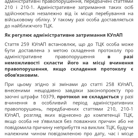
адміністративні правопорушення, передбачені статтями
210 і 210-1. Адміністративне затримання таких осіб
здійснюється незалежно від їх місця перебування на
військовому обліку. У такому разі особа доставляється
до найближчого ТЦК.
Як регулює адміністративне затримання КУпАП
Стаття 259 КУпАП встановлює, що до ТЦК особа може
бути доставлена з метою складення протоколу про
адміністративне правопорушення
в разі
неможливості скласти його на місці вчинення
правопорушення
,
якщо складення протоколу є
обов’язковим.
При цьому згідно зі змінами до статті 258 КУпАП,
внесеними нещодавно завдяки законопроекту про
заочні штрафи 10379,
протокол не складається
у разі
вчинення в особливий період адміністративних
правопорушень, передбачених статтями 210, 210-1
КУпАП, розгляд яких віднесено до компетенції ТЦК,
якщо особа не з’явилася без поважних причин або не
повідомила причину неприбуття на виклик ТЦК, будучи
належним чином повідомленою про дату, час і місце