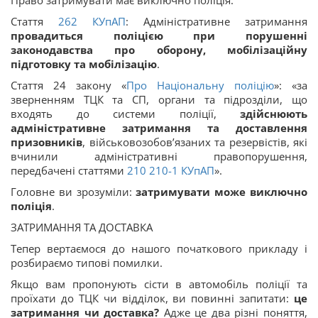
Право затримувати має виключно поліція.
Стаття
262
КУпАП
: Адміністративне затримання
провадиться поліцією при порушенні
законодавства про оборону, мобілізаційну
підготовку та мобілізацію
.
Стаття 24 закону «
Про Національну поліцію
»: «за
зверненням ТЦК та СП, органи та підрозділи, що
входять до системи поліції,
здійснюють
адміністративне затримання та доставлення
призовників
, військовозобов’язаних та резервістів, які
вчинили адміністративні правопорушення,
передбачені статтями
210
210-1
КУпАП
».
Головне ви зрозуміли:
затримувати може виключно
поліція
.
ЗАТРИМАННЯ ТА ДОСТАВКА
Тепер вертаємося до нашого початкового прикладу і
розбираємо типові помилки.
Якщо вам пропонують сісти в автомобіль поліції та
проїхати до ТЦК чи відділок, ви повинні запитати:
це
затримання чи доставка?
Адже це два різні поняття,