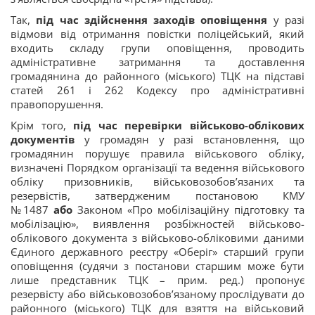
Так,
під час здійснення заходів оповіщення
у разі
відмови від отримання повістки поліцейський, який
входить складу групи оповіщення, проводить
адміністративне затримання та доставлення
громадянина до районного (міського) ТЦК на підставі
статей 261 і 262 Кодексу про адміністративні
правопорушення.
Крім того,
під час перевірки військово-облікових
документів
у громадян у разі встановлення, що
громадянин порушує правила військового обліку,
визначені Порядком організації та ведення військового
обліку призовників, військовозобов’язаних та
резервістів, затвердженим постановою КМУ
№1487
або
Законом «Про мобілізаційну підготовку та
мобілізацію», виявлення розбіжностей військово-
облікового документа з військово-обліковими даними
Єдиного державного реєстру «Оберіг» старший групи
оповіщення (судячи з постанови старшим може бути
лише представник ТЦК – прим. ред.) пропонує
резервісту або військовозобов’язаному прослідувати до
районного (міського) ТЦК для взяття на військовий