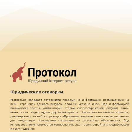
Юридические оговорки
Protocol.ua обладает авторскими правами на информацию, размещенную на
веб - страницах данного ресурса, если не указано иное. Под информацией
понимаются тексты, комментарии, статьи, фотоизображения, рисунки, ящик-
шота, сканы, видео, аудио, другие материалы. При использовании материалов,
размещенных на веб - страницах «Протокол» наличие гиперссылки открытого
для индексации поисковыми системами на protocol.ua обязательна. Под
использованием понимается копирования, адаптация, рерайтинг, модификация
и тому подобное.