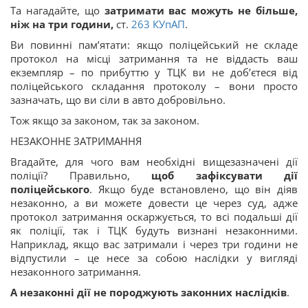
Та нагадайте, що
затримати вас можуть не більше,
ніж на три години,
ст.
263
КУпАП
.
Ви повинні пам’ятати: якщо поліцейський не складе
протокол на місці затримання та не віддасть ваш
екземпляр – по прибуттю у ТЦК ви не доб’єтеся від
поліцейського складання протоколу – вони просто
зазначать, що ви сіли в авто добровільно.
Тож якщо за законом, так за законом.
НЕЗАКОННЕ ЗАТРИМАННЯ
Вгадайте, для чого вам необхідні вищезазначені дії
поліції? Правильно,
щоб зафіксувати дії
поліцейського
. Якщо буде встановлено, що він діяв
незаконно, а ви можете довести це через суд, адже
протокол затримання оскаржується, то всі подальші дії
як поліції, так і ТЦК будуть визнані незаконними.
Наприклад, якщо вас затримали і через три години не
відпустили – це несе за собою наслідки у вигляді
незаконного затримання.
А незаконні дії не породжують законних наслідків
.