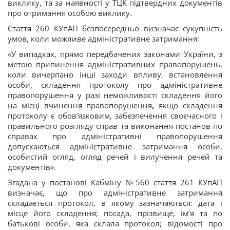
виклику, та за наявності у ТЦК підтвердних документів
про отримання особою виклику.
Стаття 260 КУпАП безпосередньо визначає сукупність
умов, коли можливе адміністративне затримання:
«У випадках, прямо передбачених законами України, з
метою припинення адміністративних правопорушень,
коли вичерпано інші заходи впливу, встановлення
особи, складення протоколу про адміністративне
правопорушення у разі неможливості складення його
на місці вчинення правопорушення
,
якщо складення
протоколу є обов’язковим, забезпечення своєчасного і
правильного розгляду справ та виконання постанов по
справах про адміністративні правопорушення
допускаються адміністративне затримання особи,
особистий огляд, огляд речей і вилучення речей та
документів».
Згадана у постанові Кабміну №560 стаття 261 КУпАП
визначає, що про адміністративне затримання
складається протокол, в якому зазначаються: дата і
місце його складення; посада, прізвище, ім’я та по
батькові особи, яка склала протокол; відомості про