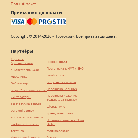
Полный текст
Приймаємо до оплати
Copyright © 2014-2026 «Протокол». Все права защищены.
Партнёры
Серьги с
Винный шкаф
бриллиантами
Подготовка к НМТ / ВНО
alliancetechnika.ua
pereklad.ua
миралинкс
hospice-life.com.ua/
Веб мастер
Перевозка больных
https://motokosmos.ua/
Перевозка лежачих
Синтезаторы
больных за границу
agrotechnika.com.ua
Шкафы купе
perevod.agency
Брендовые сумки
europeservice.com.ua
Натяжные потолки Nova
mk-translations.ua
Stelya
текст юа
maltina.com.ua
kievperevod.com.ua
Cылки