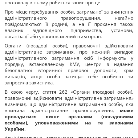
протоколу в ньому робиться запис про це.
Про місце перебування особи, затриманої за вчинення
адміністративного правопорушення, негайно
повідомляються її родичі, а на її прохання також
власник відповідного підприємства, установи,
організації або уповноважений ним орган.
Органи (посадові особи), правомочні здійснювати
адміністративне затримання, про кожний випадок
адміністративного затримання осіб інформують у
порядку, встановленому КМУ, центри з надання
безоплатної вторинної правової допомоги, крім
випадків, якщо особа захищає себе особисто чи
запросила захисника.
В свою чергу, стаття 262 «Органи (посадові особи),
правомочні здійснювати адміністративне затримання»
визначає, що адміністративне затримання особи, яка
вчинила адміністративне правопорушення,
може
провадитися лише органами (посадовими
особами), уповноваженими на те законами
України.