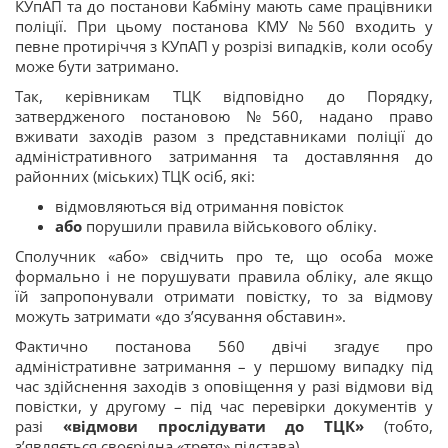
КУпАП та до постанови Кабміну мають саме працівники
поліції. При цьому постанова КМУ №560 входить у
певне протиріччя з КУпАП у розрізі випадків, коли особу
може бути затримано.
Так, керівникам ТЦК відповідно до Порядку,
затвердженого постановою №560, надано право
вживати заходів разом з представниками поліції до
адміністративного затримання та доставляння до
районних (міських) ТЦК осіб, які:
відмовляються від отримання повісток
або
порушили правила військового обліку.
Сполучник «або» свідчить про те, що особа може
формально і не порушувати правила обліку, але якщо
їй запропонували отримати повістку, то за відмову
можуть затримати «до з’ясування обставин».
Фактично постанова 560 двічі згадує про
адміністративне затримання – у першому випадку під
час здійснення заходів з оповіщення у разі відмови від
повістки, у другому – під час перевірки документів у
разі
«відмови прослідувати до ТЦК»
(тобто,
з’являється своєрідна «третя» підстава).