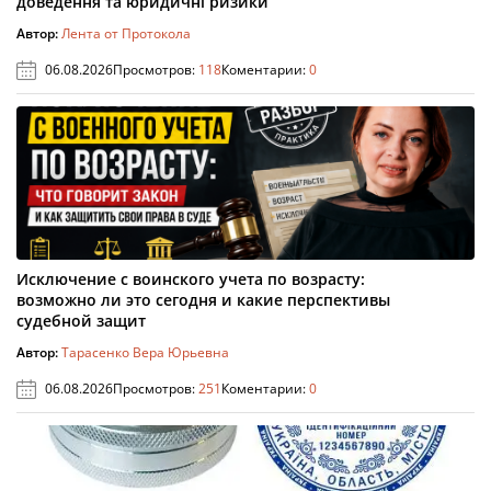
доведення та юридичні ризики
Автор:
Лента от Протокола
06.08.2026
Просмотров:
118
Коментарии:
0
Исключение с воинского учета по возрасту:
возможно ли это сегодня и какие перспективы
судебной защит
Автор:
Тарасенко Вера Юрьевна
06.08.2026
Просмотров:
251
Коментарии:
0