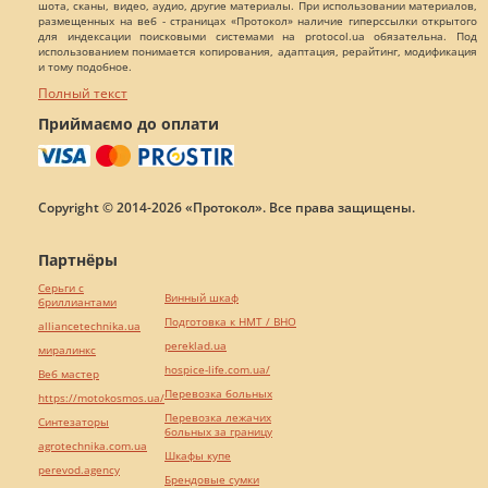
шота, сканы, видео, аудио, другие материалы. При использовании материалов,
размещенных на веб - страницах «Протокол» наличие гиперссылки открытого
для индексации поисковыми системами на protocol.ua обязательна. Под
использованием понимается копирования, адаптация, рерайтинг, модификация
и тому подобное.
Полный текст
Приймаємо до оплати
Copyright © 2014-2026 «Протокол». Все права защищены.
Партнёры
Серьги с
Винный шкаф
бриллиантами
Подготовка к НМТ / ВНО
alliancetechnika.ua
pereklad.ua
миралинкс
hospice-life.com.ua/
Веб мастер
Перевозка больных
https://motokosmos.ua/
Перевозка лежачих
Синтезаторы
больных за границу
agrotechnika.com.ua
Шкафы купе
perevod.agency
Брендовые сумки