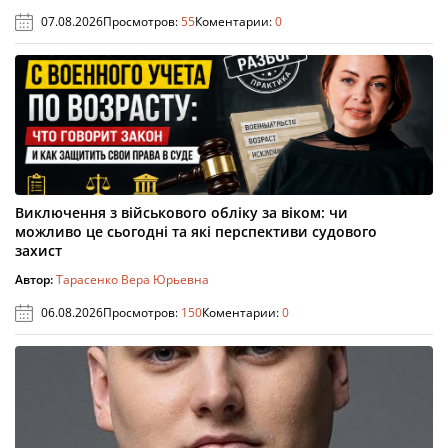
07.08.2026
Просмотров:
55
Коментарии:
0
Виключення з військового обліку за віком: чи
можливо це сьогодні та які перспективи судового
захист
Автор:
Тарасенко Вера Юрьевна
06.08.2026
Просмотров:
150
Коментарии:
0