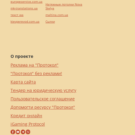
europeservice.com.ua
Натяжные потолки Nova
mk-translations.ua
Stelya
текст юа
maltina.com.ua
kievperevod.com.ua
Cылки
О проекте
Реклама на "Протокол"
"Протокол" без реклами!
Карта сайта
Тендер на юридическую услугу
Пользовательское соглашение
Допомогти ресурсу "Протокол"
Кредит онлайн
iGaming Protocol