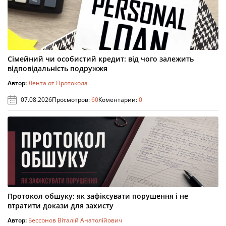
Сімейний чи особистий кредит: від чого залежить
відповідальність подружжя
Автор:
Лента от Протокола
07.08.2026
Просмотров:
60
Коментарии:
0
Протокол обшуку: як зафіксувати порушення і не
втратити докази для захисту
Автор:
Бессонов Віталій Анатолійович