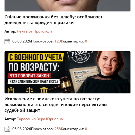
Спільне проживання без шлюбу: особливості
доведення та юридичні ризики
Автор:
Лента от Протокола
06.08.2026
Просмотров:
123
Коментарии:
0
Исключение с воинского учета по возрасту:
возможно ли это сегодня и какие перспективы
судебной защит
Автор:
Тарасенко Вера Юрьевна
06.08.2026
Просмотров:
258
Коментарии:
0