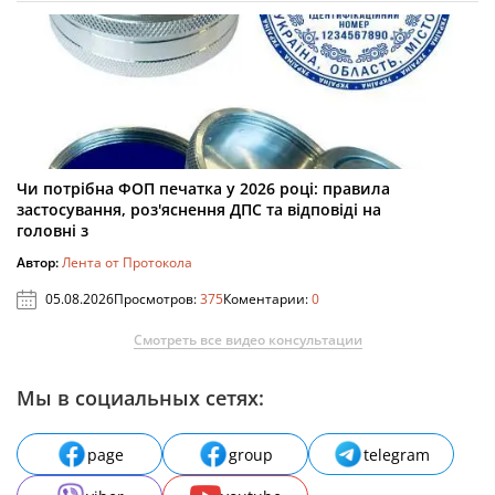
Чи потрібна ФОП печатка у 2026 році: правила
застосування, роз'яснення ДПС та відповіді на
головні з
Автор:
Лента от Протокола
05.08.2026
Просмотров:
375
Коментарии:
0
Смотреть все видео консультации
Мы в социальных сетях:
page
group
telegram