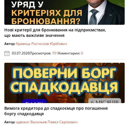
Нові критерії для бронювання на підприємствах,
що мають важливе значення
Автор:
Кравець Ростислав Юрійович
03.07.2026
Просмотров:
701
Коментарии:
0
Вимога кредитора до спадкоємця про погашення
боргу спадкодавця
Автор:
адвокат Васильев Павел Сергеевич