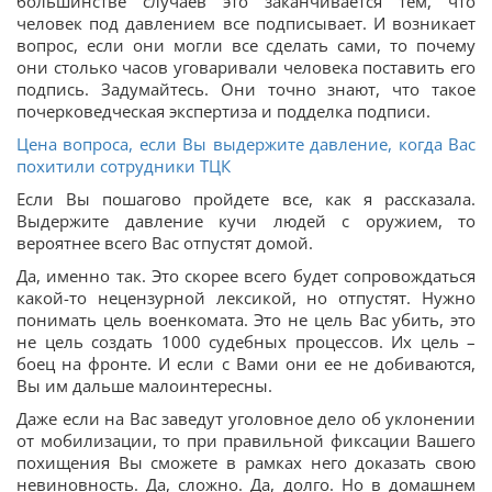
большинстве случаев это заканчивается тем, что
человек под давлением все подписывает. И возникает
вопрос, если они могли все сделать сами, то почему
они столько часов уговаривали человека поставить его
подпись. Задумайтесь. Они точно знают, что такое
почерковедческая экспертиза и подделка подписи.
Цена вопроса, если Вы выдержите давление, когда Вас
похитили сотрудники ТЦК
Если Вы пошагово пройдете все, как я рассказала.
Выдержите давление кучи людей с оружием, то
вероятнее всего Вас отпустят домой.
Да, именно так. Это скорее всего будет сопровождаться
какой-то нецензурной лексикой, но отпустят. Нужно
понимать цель военкомата. Это не цель Вас убить, это
не цель создать 1000 судебных процессов. Их цель –
боец на фронте. И если с Вами они ее не добиваются,
Вы им дальше малоинтересны.
Даже если на Вас заведут уголовное дело об уклонении
от мобилизации, то при правильной фиксации Вашего
похищения Вы сможете в рамках него доказать свою
невиновность. Да, сложно. Да, долго. Но в домашнем