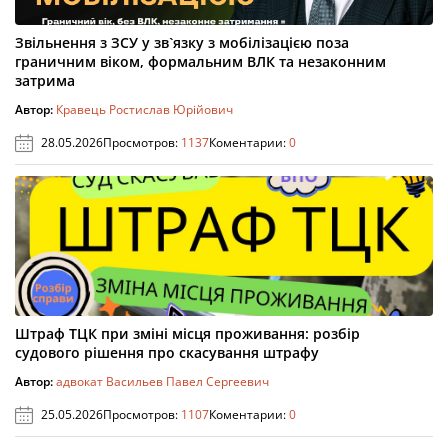
Звільнення з ЗСУ у зв`язку з мобілізацією поза
граничним віком, формальним ВЛК та незаконним
затрима
Автор:
Кравець Ростислав Юрійович
28.05.2026
Просмотров:
1137
Коментарии:
0
Штраф ТЦК при зміні місця проживання: розбір
судового рішення про скасування штрафу
Автор:
адвокат Васильев Павел Сергеевич
25.05.2026
Просмотров:
1107
Коментарии:
0