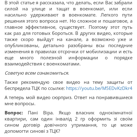
В этой статье я рассказала, что делать, если Вас забрали
силой на улице и тащат в военкомат, или если
насильно удерживают в военкомате. Легкого пути
решения этого вопроса нет. Но сложное и пошаговое, а
главное эффективное, существует. Поэтому этот путь
как раз для готовых бороться. В других видео, которые
также скоро выйдут на канале, а возможно уже и
опубликованы, детально разобраны всы последние
изменения в правилах отсрочки от мобилизации и есть
еще много полезной информации о порядке
взаимодействия с военкоматами.
Советую всем ознакомиться.
Также рекомендую свое видео на тему защиты от
беспредела ТЦК по ссылке:
https://youtu.be/M5EDvKzDkr4
А теперь мой видео сюрприз. Ответ на понравившиеся
мне вопросы.
Вопрос:
Пані Віра. Якщо власник однокімнатної
квартири, сам один інвалід 2 гр оформить зі своїм
сином договір довічного утримання, то це може
допомогти синові з ТЦК?