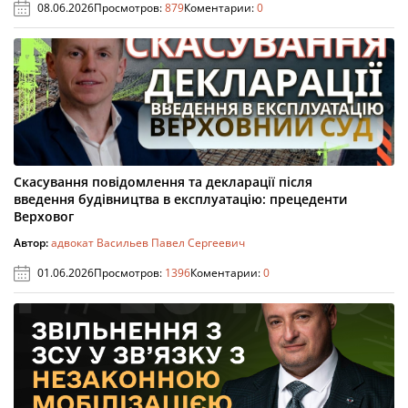
08.06.2026
Просмотров:
879
Коментарии:
0
Скасування повідомлення та декларації після
введення будівництва в експлуатацію: прецеденти
Верховог
Автор:
адвокат Васильев Павел Сергеевич
01.06.2026
Просмотров:
1396
Коментарии:
0