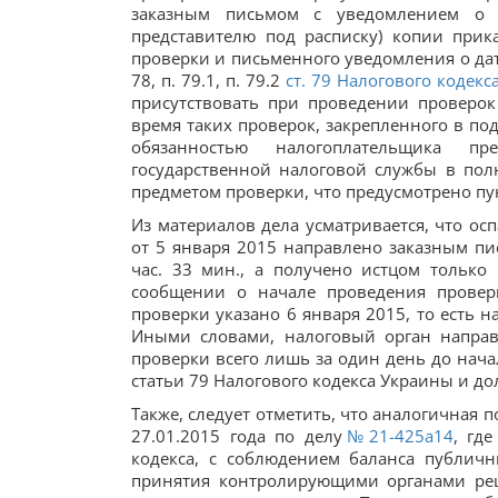
заказным письмом с уведомлением о 
представителю под расписку) копии при
проверки и письменного уведомления о дате 
78, п. 79.1, п. 79.2
ст. 79 Налогового кодек
присутствовать при проведении проверо
время таких проверок, закрепленного в под
обязанностью налогоплательщика пр
государственной налоговой службы в по
предметом проверки, что предусмотрено пу
Из материалов дела усматривается, что о
от 5 января 2015 направлено заказным пи
час. 33 мин., а получено истцом только 
сообщении о начале проведения провер
проверки указано 6 января 2015, то есть 
Иными словами, налоговый орган направ
проверки всего лишь за один день до нача
статьи 79 Налогового кодекса Украины и д
Также, следует отметить, что аналогичная
27.01.2015 года по делу
№21-425а14
, гд
кодекса, с соблюдением баланса публич
принятия контролирующими органами реш