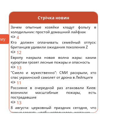
Стрічка новин
Зачем опытные хозяйки кладут фольгу в
холодильник: простой домашний лайфхак
4
аму
Кто должен оплачивать семейный отпуск:
британцев удивили ожидания поколения Z
12
Европу накрыла новая волна жары: каким
курортам грозят лесные пожары и опасность
13
"Смело и мужественно": СМИ раскрыли, кто
спас украинский самолет от дрона в Лейпциге
11
Россияне в очередной раз атаковали Киев:
возникли масштабные пожары, есть
пострадавшие
13
8 августа: церковный праздник сегодня, что
нужно сделать, чтобы исполнилось желание
22
В июле Украина сбила 87% ударных дронов и
лишь 15% баллистических ракет, – отчет
15