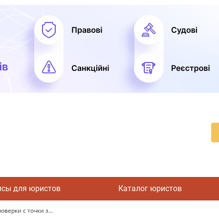
исы для юристов
Каталог юристов
верки с точки з...