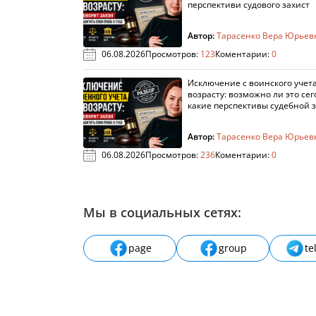
перспективи судового захист
Автор:
Тарасенко Вера Юрьев
06.08.2026
Просмотров:
123
Коментарии:
0
Исключение с воинского учета
возрасту: возможно ли это сег
какие перспективы судебной 
Автор:
Тарасенко Вера Юрьев
06.08.2026
Просмотров:
236
Коментарии:
0
Мы в социальных сетях:
page
group
te