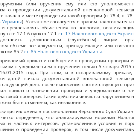
вручении (или вручения ему или его уполномочен
каза о проведении документальной внеплановой невыез
начала и месте проведения такой проверки (п. 78.4, п. 78.5
са Украины
). Указанное согласуется с правом налогоплатель
к и предоставлять объяснения по вопросам, возникающи
пункте 17.1.6 пункта 17.1
ст. 17 Налогового кодекса Украи
едоставить должностным (служебным) лицам орг
лном объеме все документы, принадлежащие или связанн
нктом 85.2
ст. 85 Налогового кодекса Украины
.
спариваемый приказ и сообщение о проведении проверки и
сьмом с уведомлением о вручении только 5 января 2015 
16.01.2015 года. При этом, и в оспариваемому приказе,
ки датой начала документальной внеплановой невыез
на следующий день после вынесения соответствующего прик
ил приказ о назначении проверки и уведомление о на
ла такой проверки. Такие действия являются нарушением 
олжны быть отменены, как незаконные.
 позиция изложена в постановлении Верховного Суда Украин
е четко определено, что анализируемым нормами Налого
ных и частных интересов, установленные условия и пор
ений о проведении проверок, в том числе документал