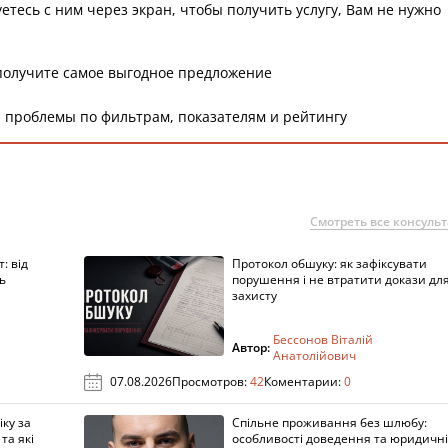
етесь с ним через экран, чтобы получить услугу, Вам не нужно
получите самое выгодное предложение
 проблемы по фильтрам, показателям и рейтингу
Смотреть все консуль
: від
Протокол обшуку: як зафіксувати
ь
порушення і не втратити докази дл
захисту
Бессонов Віталій
Автор:
Анатолійович
07.08.2026
Просмотров:
42
Коментарии:
0
ку за
Спільне проживання без шлюбу:
та які
особливості доведення та юридичні