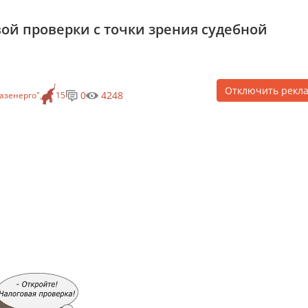
ой проверки с точки зрения судебной
Отключить рекл
0
4248
азенерго"
15