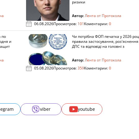
ризики
на
Автор:
Лента от Протокола
06.08.2026
Просмотров:
101
Коментарии:
0
 по
Чи потрібна ФОП печатка у 2026 роц
одня и
правила застосування, роз'яснення
защит
ДПС та відповіді на головні з
на
Автор:
Лента от Протокола
05.08.2026
Просмотров:
359
Коментарии:
0
legram
viber
youtube