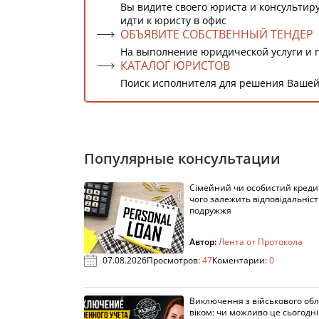
Вы видите своего юриста и консультиру
идти к юристу в офис
ОБЪЯВИТЕ СОБСТВЕННЫЙ ТЕНДЕР
На выполнение юридической услуги и 
КАТАЛОГ ЮРИСТОВ
Поиск исполнителя для решения Вашей
Популярные консультации
Сімейний чи особистий кредит
чого залежить відповідальніст
подружжя
Автор:
Лента от Протокола
07.08.2026
Просмотров:
47
Коментарии:
0
Виключення з військового облі
віком: чи можливо це сьогодні 