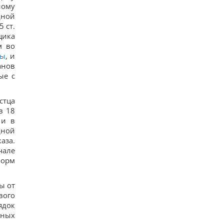
часть Грузии, – страны НАТО
ному
17
дной
Суд продлил содержание под стражей
 ст.
Коломойского, защита заявила о проблемах со
щика
здоровьем
15
м во
Киев будет значительно лучше подготовлен к
ны
, и
зиме, но фактор обстрелов и возможностей
анов
ПВО никто не отменял, - Пантелеев
ые с
13
Задержка до 10 часов: из-за обстрелов ряд
поездов курсирует с задержками
стца
14
в 18
Бюджетный выбор: назван главный
 и в
автомобильный бестселлер в Европе
16
дной
Гороскоп на 8 августа: Львам - отдых, Козерогам
аза.
- встреча с родными
чале
24
норм
ы от
вого
ядок
ьных