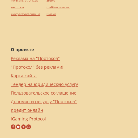
mk-translations.ua
Stelya
текст юа
maltina.com.ua
kievperevod.com.ua
Cылки
О проекте
Реклама на "Протокол"
"Протокол" без реклами!
Карта сайта
Тендер на юридическую услугу
Пользовательское соглашение
Допомогти ресурсу "Протокол"
Кредит онлайн
iGaming Protocol