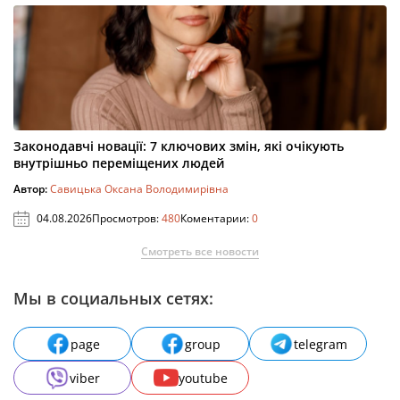
Законодавчі новації: 7 ключових змін, які очікують
внутрішньо переміщених людей
Автор:
Савицька Оксана Володимирівна
04.08.2026
Просмотров:
480
Коментарии:
0
Смотреть все новости
Мы в социальных сетях:
page
group
telegram
viber
youtube