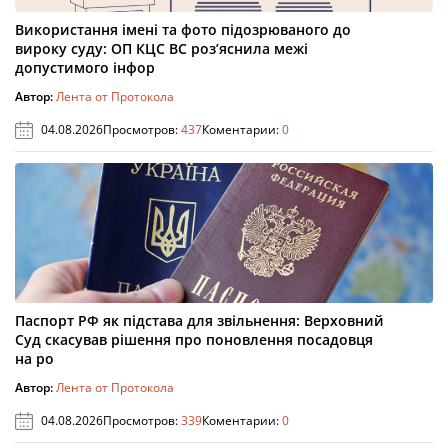
Використання імені та фото підозрюваного до
вироку суду: ОП КЦС ВС роз’яснила межі
допустимого інфор
Автор:
Лента от Протокола
04.08.2026
Просмотров:
437
Коментарии:
0
Паспорт РФ як підстава для звільнення: Верховний
Суд скасував рішення про поновлення посадовця
на ро
Автор:
Лента от Протокола
04.08.2026
Просмотров:
339
Коментарии:
0