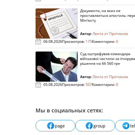
Документи, на яких не
проставляється апостиль: пере
Мін’юсту
Автор:
Лента от Протокола
06.08.2026
Просмотров:
175
Коментарии:
0
Суд оштрафував командира
військової частини за ігнорув
рішення на 66 560 грн
Автор:
Лента от Протокола
05.08.2026
Просмотров:
507
Коментарии:
0
Мы в социальных сетях:
page
group
te