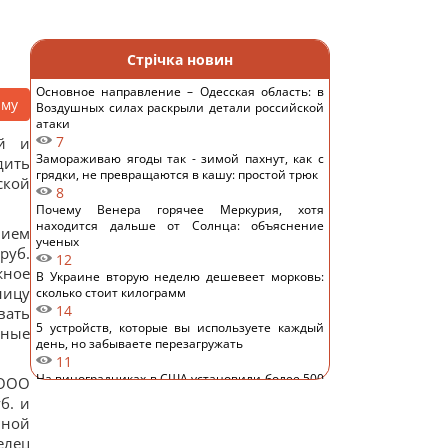
Стрічка новин
Основное направление – Одесская область: в
аму
Воздушных силах раскрыли детали российской
атаки
7
ей и
Замораживаю ягоды так - зимой пахнут, как с
дить
грядки, не превращаются в кашу: простой трюк
ской
8
Почему Венера горячее Меркурия, хотя
находится дальше от Солнца: объяснение
нием
ученых
руб.
12
жное
В Украине вторую неделю дешевеет морковь:
ницу
сколько стоит килограмм
14
вать
5 устройств, которые вы используете каждый
сные
день, но забываете перезагружать
11
На виноградниках в США установили более 500
 ООО
домиков для сов: результат удивил
б. и
15
нной
Археологи в глубокой пещере нашли
елец
сооружение, построенное 176 500 лет назад: