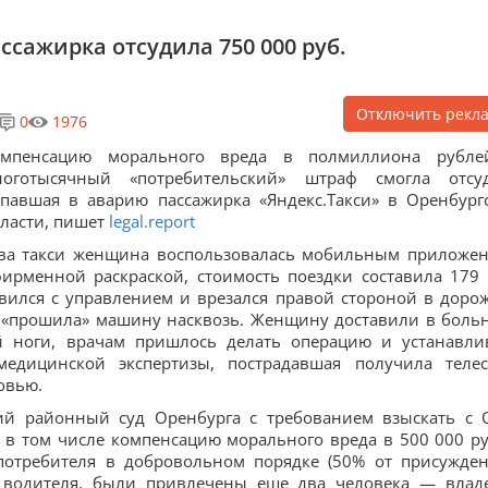
ссажирка отсудила 750 000 руб.
Отключить рекл
0
1976
омпенсацию морального вреда в полмиллиона рубл
ноготысячный «потребительский» штраф смогла отсу
павшая в аварию пассажирка «Яндекс.Такси» в Оренбург
ласти, пишет
legal.report
зова такси женщина воспользовалась мобильным приложе
фирменной раскраской, стоимость поездки составила 179 
авился с управлением и врезался правой стороной в доро
о «прошила» машину насквозь. Женщину доставили в боль
 ноги, врачам пришлось делать операцию и устанавли
медицинской экспертизы, пострадавшая получила теле
овью.
ий районный суд Оренбурга с требованием взыскать с
., в том числе компенсацию морального вреда в 500 000 ру
потребителя в добровольном порядке (50% от присужде
о водителя, были привлечены еще два человека — влад