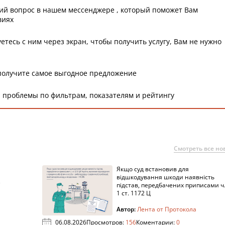
ий вопрос в нашем мессенджере , который поможет Вам
виях
етесь с ним через экран, чтобы получить услугу, Вам не нужно
получите самое выгодное предложение
 проблемы по фильтрам, показателям и рейтингу
Смотреть все но
Якщо суд встановив для
а
відшкодування шкоди наявність
підстав, передбачених приписами ч
1 ст. 1172 Ц
Автор:
Лента от Протокола
06.08.2026
Просмотров:
156
Коментарии:
0