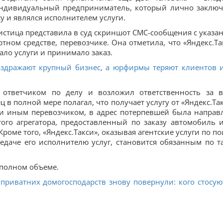
индивидуальный предприниматель, который лично заключ
су и являлся исполнителем услуги.
 истица представила в суд скриншот СМС-сообщения с указа
ртном средстве, перевозчике. Она отметила, что «Яндекс.Та
ало услуги и принимало заказ.
здражают крупный бизнес, а юрфирмы теряют клиентов и
 ответчиком по делу и возложил ответственность за в
 в полной мере полагал, что получает услугу от «Яндекс.Так
ги иным перевозчиком, в адрес потерпевшей была направ
ого агрегатора, предоставленный по заказу автомобиль 
оме того, «Яндекс.Такси», оказывая агентские услуги по по
едаче его исполнителю услуг, становится обязанным по т
полном объеме.
 приватних домогосподарств знову повернули: кого стосую