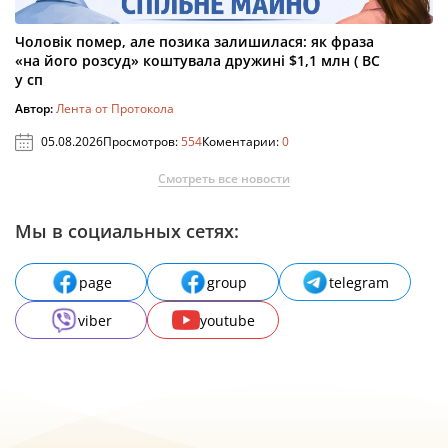
Чоловік помер, але позика залишилася: як фраза
«на його розсуд» коштувала дружині $1,1 млн ( ВС
у сп
Автор:
Лента от Протокола
05.08.2026
Просмотров:
554
Коментарии:
0
Смотреть все новости
Мы в социальных сетях:
page
group
telegram
viber
youtube