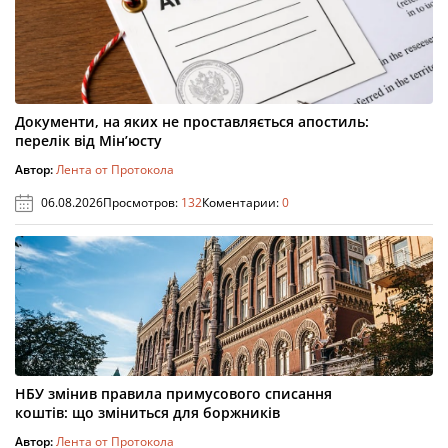
Документи, на яких не проставляється апостиль:
перелік від Мін’юсту
Автор:
Лента от Протокола
06.08.2026
Просмотров:
132
Коментарии:
0
НБУ змінив правила примусового списання
коштів: що зміниться для боржників
Автор:
Лента от Протокола