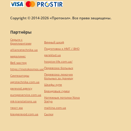
Copyright © 2014-2026 «Протокол». Все права защищены.
Партнёры
Серьги с
Винный шкаф
бриллиантами
Подготовка к НМТ / ВНО
alliancetechnika.ua
pereklad.ua
миралинкс
hospice-life.com.ua/
Веб мастер
Перевозка больных
https://motokosmos.ua/
Перевозка лежачих
Синтезаторы
больных за границу
agrotechnika.com.ua
Шкафы купе
perevod.agency
Брендовые сумки
europeservice.com.ua
Натяжные потолки Nova
mk-translations.ua
Stelya
текст юа
maltina.com.ua
kievperevod.com.ua
Cылки