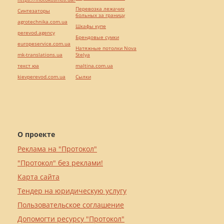
Перевозка лежачих
Синтезаторы
больных за границу
agrotechnika.com.ua
Шкафы купе
perevod.agency
Брендовые сумки
europeservice.com.ua
Натяжные потолки Nova
mk-translations.ua
Stelya
текст юа
maltina.com.ua
kievperevod.com.ua
Cылки
О проекте
Реклама на "Протокол"
"Протокол" без реклами!
Карта сайта
Тендер на юридическую услугу
Пользовательское соглашение
Допомогти ресурсу "Протокол"