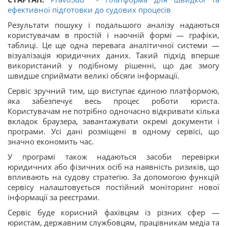
ефективної підготовки до судових процесів
Результати пошуку і подальшого аналізу надаються
користувачам в простій і наочній формі — графіки,
таблиці. Це ще одна перевага аналітичної системи —
візуалізація юридичних даних. Такий підхід вперше
використаний у подібному рішенні, що дає змогу
швидше сприймати великі обсяги інформації.
Сервіс зручний тим, що виступає єдиною платформою,
яка забезпечує весь процес роботи юриста.
Користувачам не потрібно одночасно відкривати кілька
вкладок браузера, завантажувати окремі документи і
програми. Усі дані розміщені в одному сервісі, що
значно економить час.
У програмі також надаються засоби перевірки
юридичних або фізичних осіб на наявність ризиків, що
впливають на судову стратегію. За допомогою функцій
сервісу налаштовується постійний моніторинг нової
інформації за реєстрами.
Сервіс буде корисний фахівцям із різних сфер —
юристам, державним службовцям, працівникам медіа та