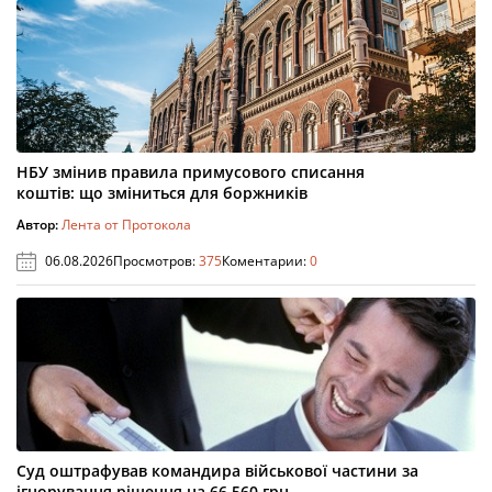
НБУ змінив правила примусового списання
коштів: що зміниться для боржників
Автор:
Лента от Протокола
06.08.2026
Просмотров:
375
Коментарии:
0
Суд оштрафував командира військової частини за
ігнорування рішення на 66 560 грн