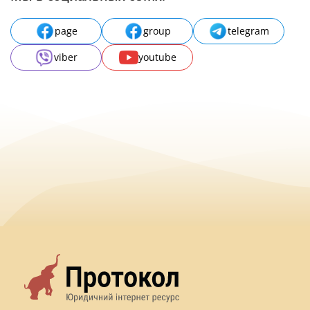
page
group
telegram
viber
youtube