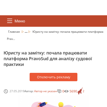
Меню
...
Главная
Юристу на замітку: почала працювати платформа
Prav...
Юристу на замітку: почала працювати
платформа PravoSud для аналізу судової
практики
Отключить рекламу
0
5690
27.05.2019
Автор:
Автор не указан
2