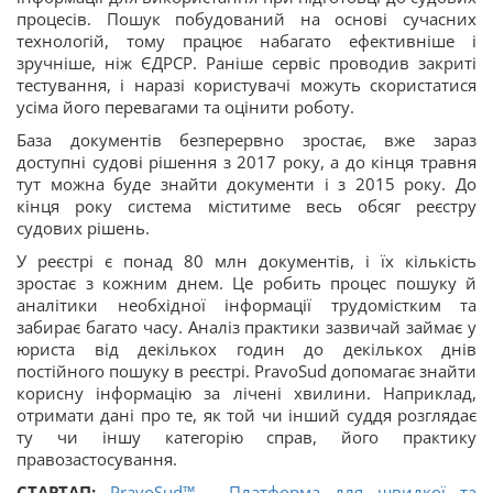
процесів. Пошук побудований на основі сучасних
технологій, тому працює набагато ефективніше і
зручніше, ніж ЄДРСР. Раніше сервіс проводив закриті
тестування, і наразі користувачі можуть скористатися
усіма його перевагами та оцінити роботу.
База документів безперервно зростає, вже зараз
доступні судові рішення з 2017 року, а до кінця травня
тут можна буде знайти документи і з 2015 року. До
кінця року система міститиме весь обсяг реєстру
судових рішень.
У реєстрі є понад 80 млн документів, і їх кількість
зростає з кожним днем. Це робить процес пошуку й
аналітики необхідної інформації трудомістким та
забирає багато часу. Аналіз практики зазвичай займає у
юриста від декількох годин до декількох днів
постійного пошуку в реєстрі. PravoSud допомагає знайти
корисну інформацію за лічені хвилини. Наприклад,
отримати дані про те, як той чи інший суддя розглядає
ту чи іншу категорію справ, його практику
правозастосування.
СТАРТАП:
PravoSud™ - Платформа для швидкої та