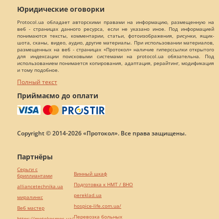
Юридические оговорки
Protocol.ua обладает авторскими правами на информацию, размещенную на
веб - страницах данного ресурса, если не указано иное. Под информацией
понимаются тексты, комментарии, статьи, фотоизображения, рисунки, ящик-
шота, сканы, видео, аудио, другие материалы. При использовании материалов,
размещенных на веб - страницах «Протокол» наличие гиперссылки открытого
для индексации поисковыми системами на protocol.ua обязательна. Под
использованием понимается копирования, адаптация, рерайтинг, модификация
и тому подобное.
Полный текст
Приймаємо до оплати
Copyright © 2014-2026 «Протокол». Все права защищены.
Партнёры
Серьги с
Винный шкаф
бриллиантами
Подготовка к НМТ / ВНО
alliancetechnika.ua
pereklad.ua
миралинкс
hospice-life.com.ua/
Веб мастер
Перевозка больных
https://motokosmos.ua/