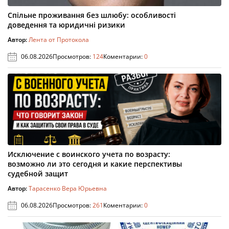
Спільне проживання без шлюбу: особливості
доведення та юридичні ризики
Автор:
Лента от Протокола
06.08.2026
Просмотров:
124
Коментарии:
0
Исключение с воинского учета по возрасту:
возможно ли это сегодня и какие перспективы
судебной защит
Автор:
Тарасенко Вера Юрьевна
06.08.2026
Просмотров:
261
Коментарии:
0