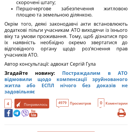
скорочені штату;
Першочергове забезпечення житловою
площею та земельною ділянкою.
Окрім того, деякі законодавчі акти встановлюють
додаткові пільги учасникам АТО виходячи із їхнього
віку та умови проживання. Тому, щоб дізнатися про
їх наявність необхідно окремо звертатися до
відповідного органу щодо роз’яснення прав
учасників АТО.
Автор консультації: адвокат Сергій Гула
Згадайте новину:
Постраждалим в АТО
відмовили щодо компенсації зруйнованого
житла або ЕСПЛ нічого без доказів не
задовільняє
0
4979
4
Просмотров
Коментарии
Понравилось