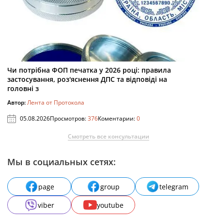
Чи потрібна ФОП печатка у 2026 році: правила
застосування, роз'яснення ДПС та відповіді на
головні з
Автор:
Лента от Протокола
05.08.2026
Просмотров:
376
Коментарии:
0
Смотреть все консультации
Мы в социальных сетях:
page
group
telegram
viber
youtube