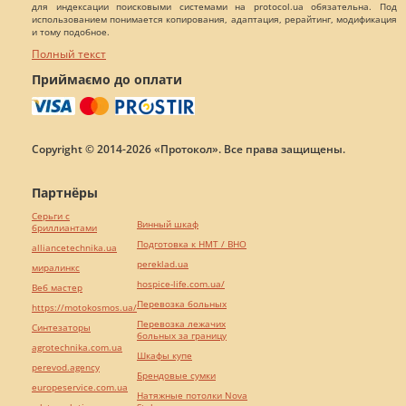
для индексации поисковыми системами на protocol.ua обязательна. Под
использованием понимается копирования, адаптация, рерайтинг, модификация
и тому подобное.
Полный текст
Приймаємо до оплати
Copyright © 2014-2026 «Протокол». Все права защищены.
Партнёры
Серьги с
Винный шкаф
бриллиантами
Подготовка к НМТ / ВНО
alliancetechnika.ua
pereklad.ua
миралинкс
hospice-life.com.ua/
Веб мастер
Перевозка больных
https://motokosmos.ua/
Перевозка лежачих
Синтезаторы
больных за границу
agrotechnika.com.ua
Шкафы купе
perevod.agency
Брендовые сумки
europeservice.com.ua
Натяжные потолки Nova