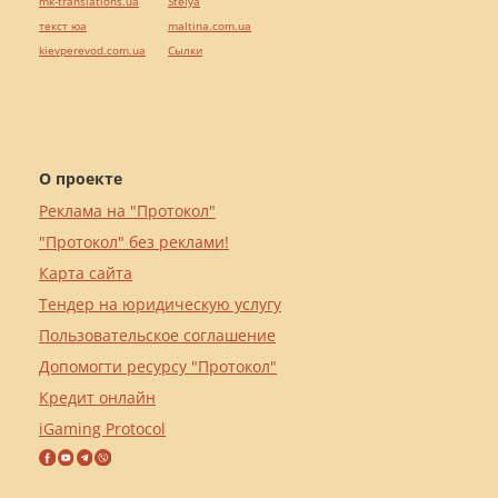
mk-translations.ua
Stelya
текст юа
maltina.com.ua
kievperevod.com.ua
Cылки
О проекте
Реклама на "Протокол"
"Протокол" без реклами!
Карта сайта
Тендер на юридическую услугу
Пользовательское соглашение
Допомогти ресурсу "Протокол"
Кредит онлайн
iGaming Protocol