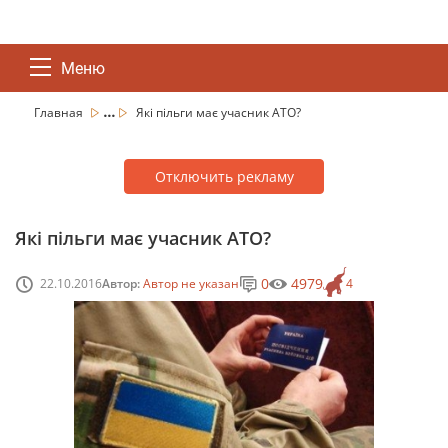
Меню
...
Главная
Які пільги має учасник АТО?
Отключить рекламу
Які пільги має учасник АТО?
0
4979
22.10.2016
Автор:
Автор не указан
4