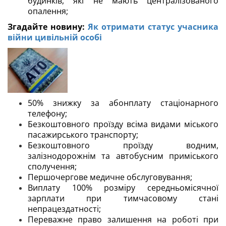
будинків, які не мають централізованого
опалення;
Згадайте новину:
Як отримати статус учасника
війни цивільній особі
50% знижку за абонплату стаціонарного
телефону;
Безкоштовного проїзду всіма видами міського
пасажирського транспорту;
Безкоштовного проїзду водним,
залізнодорожнім та автобусним приміського
сполучення;
Першочергове медичне обслуговування;
Виплату 100% розміру середньомісячної
зарплати при тимчасовому стані
непрацездатності;
Переважне право залишення на роботі при