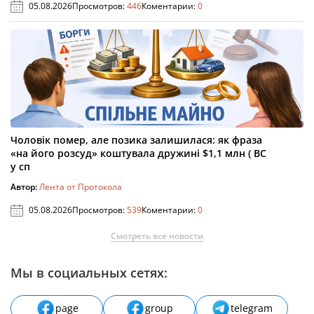
05.08.2026
Просмотров:
446
Коментарии:
0
Чоловік помер, але позика залишилася: як фраза
«на його розсуд» коштувала дружині $1,1 млн ( ВС
у сп
Автор:
Лента от Протокола
05.08.2026
Просмотров:
539
Коментарии:
0
Смотреть все новости
Мы в социальных сетях:
page
group
telegram