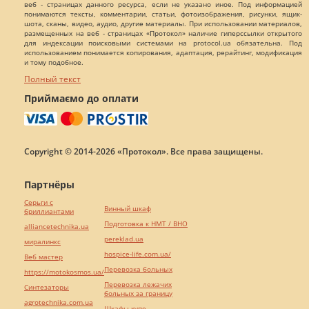
веб - страницах данного ресурса, если не указано иное. Под информацией
понимаются тексты, комментарии, статьи, фотоизображения, рисунки, ящик-
шота, сканы, видео, аудио, другие материалы. При использовании материалов,
размещенных на веб - страницах «Протокол» наличие гиперссылки открытого
для индексации поисковыми системами на protocol.ua обязательна. Под
использованием понимается копирования, адаптация, рерайтинг, модификация
и тому подобное.
Полный текст
Приймаємо до оплати
Copyright © 2014-2026 «Протокол». Все права защищены.
Партнёры
Серьги с
Винный шкаф
бриллиантами
Подготовка к НМТ / ВНО
alliancetechnika.ua
pereklad.ua
миралинкс
hospice-life.com.ua/
Веб мастер
Перевозка больных
https://motokosmos.ua/
Перевозка лежачих
Синтезаторы
больных за границу
agrotechnika.com.ua
Шкафы купе