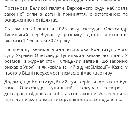
Постанова Великої палати Верховного суду набирала
законної сили з дати її прийняття, є остаточною та
оскарженню не підлягає.
Станом на 24 жовтня 2023 року, екссуддя Олександр
Тупицький перебуває у розшуку. Датою зникнення
вказано 17 березня 2022 року.
На початку великої війни ексголова Конституційного
суду України Олександр Тупицький виїхав до Відня. У
розмові із журналістом Тупицький заявив, що законно
виїхав з України як «звільнений від мобілізації». Каже: у
нього в Відні нерухомості немає, знімає квартиру.
Додамо, що Конституційний суд, керівником якого був
саме Олександр Тупицький, скасував електронні
декларації, відповідальність за незаконне збагачення та
ще цілу низку норм антикорупційного законодавства.