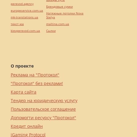
perevod.agency
Брендовые сумки
europeservice.com.ua
Натяжные потолки Nova
mk-translations.ua
Stelya
текст юа
maltina.com.ua
kievperevod.com.ua
Cылки
О проекте
Реклама на "Протокол"
"Протокол" без реклами!
Карта сайта
Тендер на юридическую услугу
Пользовательское соглашение
Допомогти ресурсу "Протокол"
Кредит онлайн
iGaming Protocol