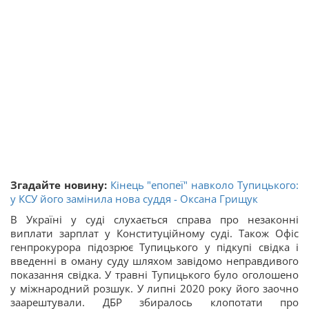
Згадайте новину:
Кінець "епопеї" навколо Тупицького:
у КСУ його замінила нова суддя - Оксана Грищук
В Україні у суді слухається справа про незаконні
виплати зарплат у Конституційному суді. Також Офіс
генпрокурора підозрює Тупицького у підкупі свідка і
введенні в оману суду шляхом завідомо неправдивого
показання свідка. У травні Тупицького було оголошено
у міжнародний розшук. У липні 2020 року його заочно
заарештували. ДБР збиралось клопотати про