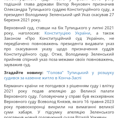
тодішній глава держави Віктор Янукович призначив
Олександра Тупицького суддею Конституційного суду, а
президент Володимир Зеленський цей Указ скасував 27
березня 2021 року.
Верховний суд, ставши на бік Тупицького у липні 2021
року, наголосив:
Конституцією України
, а також
Законом «Про Конституційний суд України», не
передбачено повноважень президента видавати указ
про скасування указу щодо призначення суддів
Конституційного суду. Отже, Володимир Зеленський
прийняв спірний указ поза межами своїх повноважень,
зауважив суд.
Згадайте новину:
"Голова" Тупицький у розшуку
судився за казенне житло в Конча-Заспі
Керманич країни не погодився з рішенням суду і влітку
2021 року подав апеляцію до Великої палати
Верховного суду. Головуючим у справі був екскерівник
Верховного суду Всеволод Князєв, якого 16 травня 2023
року правоохоронці викрили на вимаганні великої
суми хабаря. У підсумку апеляцію Зеленського
розглянув новий головуючий суддя Віталій Уркевич.