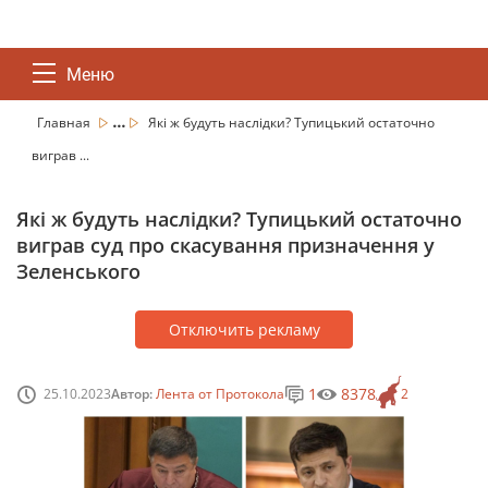
Меню
...
Главная
Які ж будуть наслідки? Тупицький остаточно
виграв ...
Які ж будуть наслідки? Тупицький остаточно
виграв суд про скасування призначення у
Зеленського
Отключить рекламу
1
8378
25.10.2023
Автор:
Лента от Протокола
2