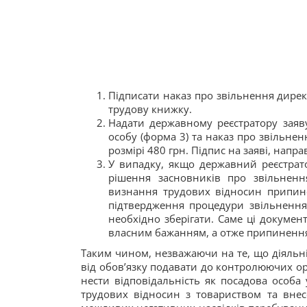
Підписати наказ про звільнення директ
трудову книжку.
Надати державному реєстратору заяв
особу (форма 3) та наказ про звільнен
розмірі 480 грн. Підпис на заяві, нап
У випадку, якщо державний реєстрато
рішення засновників про звільненн
визнання трудових відносин припине
підтвердження процедури звільнення 
необхідно зберігати. Саме ці докумен
власним бажанням, а отже припинення
Таким чином, незважаючи на те, що діяльн
від обов’язку подавати до контролюючих ор
нести відповідальність як посадова особ
трудових відносин з товариством та внес