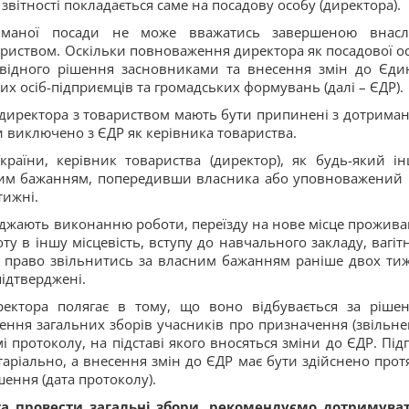
звітності покладається саме на посадову особу (директора).
айманої посади не може вважатись завершеною внасл
риством. Оскільки повноваження директора як посадової о
відного рішення засновниками та внесення змін до Єди
х осіб-підприємців та громадських формувань (далі – ЄДР).
 директора з товариством мають бути припинені з дотрима
и виключено з ЄДР як керівника товариства.
країни, керівник товариства (директор), як будь-який і
сним бажанням, попередивши власника або уповноважений
тижні.
коджають виконанню роботи, переїзду на нове місце прожива
 в іншу місцевість, вступу до навчального закладу, вагітн
 право звільнитись за власним бажанням раніше двох тиж
ідтверджені.
ректора полягає в тому, що воно відбувається за ріше
шення загальних зборів учасників про призначення (звільне
 протоколу, на підставі якого вносяться зміни до ЄДР. Під
таріально, а внесення змін до ЄДР має бути здійснено прот
ення (дата протоколу).
та провести загальні збори, рекомендуємо дотримува