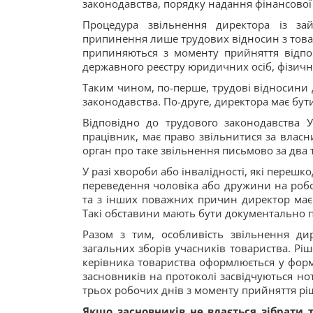
законодавства, порядку надання фінансової 
Процедура звільнення директора із з
припинення лише трудових відносин з това
припиняються з моменту прийняття відпо
державного реєстру юридичних осіб, фізични
Таким чином, по-перше, трудові відносини
законодавства. По-друге, директора має бут
Відповідно до трудового законодавства У
працівник, має право звільнитися за вла
орган про таке звільнення письмово за два 
У разі хвороби або інвалідності, які переш
переведення чоловіка або дружини на роботу
та з інших поважних причин директор має
Такі обставини мають бути документально п
Разом з тим, особливість звільнення ди
загальних зборів учасників товариства. Рі
керівника товариства оформлюється у формі
засновників на протоколі засвідчуються но
трьох робочих днів з моменту прийняття ріш
Якщо засновників не вдається зібрати 