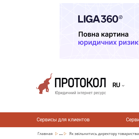
RU
Сервисы для клиентов
Серв
...
Главная
Як звільнитись директору товариства 