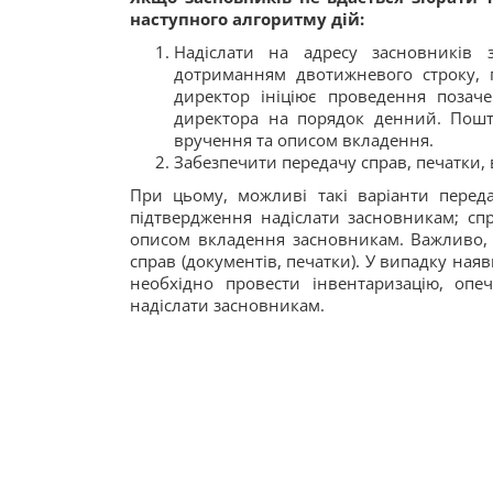
наступного алгоритму дій:
Надіслати на адресу засновників
дотриманням двотижневого строку, п
директор ініціює проведення позач
директора на порядок денний. Пошт
вручення та описом вкладення.
Забезпечити передачу справ, печатки,
При цьому, можливі такі варіанти перед
підтвердження надіслати засновникам; с
описом вкладення засновникам. Важливо,
справ (документів, печатки). У випадку наяв
необхідно провести інвентаризацію, опеча
надіслати засновникам.