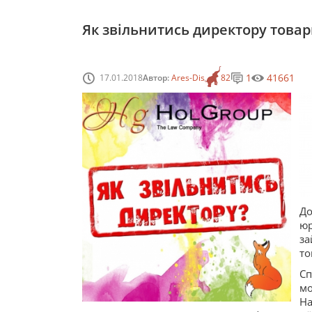
Як звільнитись директору товар
1
41661
17.01.2018
Автор:
Ares-Dis
82
До
ю
з
то
С
м
Н