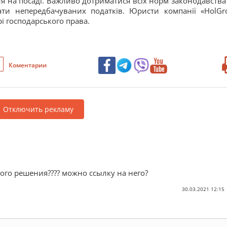
я на посаді. Важливо дотриматися всіх норм законодавства
ати непередбачуваних податків. Юристи компанії «HolGr
рі господарського права.
Коментарии
Отключить рекламу
ного решения???? можно ссылку на него?
30.03.2021 12:15