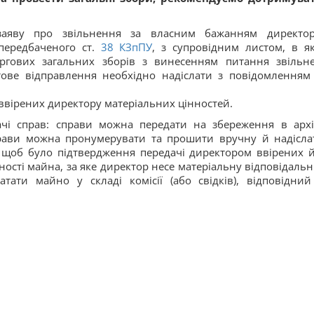
 заяву про звільнення за власним бажанням директо
ередбаченого ст.
38
КЗпПУ
, з супровідним листом, в я
ергових загальних зборів з винесенням питання звільн
ове відправлення необхідно надіслати з повідомленням
 ввірених директору матеріальних цінностей.
ачі справ: справи можна передати на збереження в архі
прави можна пронумерувати та прошити вручну й надісла
 щоб було підтвердження передачі директором ввірених 
ності майна, за яке директор несе матеріальну відповідальні
тати майно у складі комісії (або свідків), відповідний