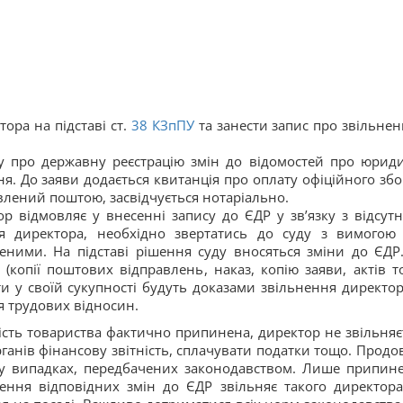
ора на підставі ст.
38
КЗпПУ
та занести запис про звільнен
у про державну реєстрацію змін до відомостей про юрид
ня. До заяви додається квитанція про оплату офіційного збо
равлений поштою, засвідчується нотаріально.
р відмовляє у внесенні запису до ЄДР у зв’язку з відсутн
я директора, необхідно звертатись до суду з вимогою
ними. На підставі рішення суду вносяться зміни до ЄДР.
(копії поштових відправлень, наказ, копію заяви, актів т
ти у своїй сукупності будуть доказами звільнення директор
 трудових відносин.
ість товариства фактично припинена, директор не звільняє
ганів фінансову звітність, сплачувати податки тощо. Продо
а у випадках, передбачених законодавством. Лише припин
ення відповідних змін до ЄДР звільняє такого директора