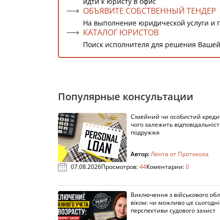
идти к юристу в офис
ОБЪЯВИТЕ СОБСТВЕННЫЙ ТЕНДЕР
На выполнение юридической услуги и 
КАТАЛОГ ЮРИСТОВ
Поиск исполнителя для решения Вашей
Популярные консультации
Сімейний чи особистий кредит
чого залежить відповідальніст
подружжя
Автор:
Лента от Протокола
07.08.2026
Просмотров:
44
Коментарии:
0
Виключення з військового облі
віком: чи можливо це сьогодні 
перспективи судового захист