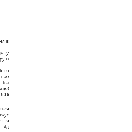
ня в
ичну
ру в
істю
 про
 Всі
ощо)
а за
ться
вжує
ення
 від