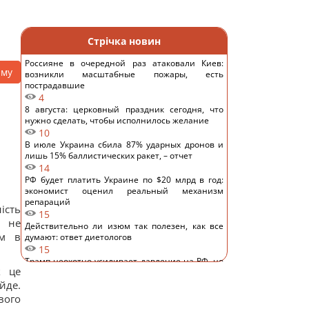
Стрічка новин
Россияне в очередной раз атаковали Киев:
аму
возникли масштабные пожары, есть
пострадавшие
4
8 августа: церковный праздник сегодня, что
нужно сделать, чтобы исполнилось желание
10
В июле Украина сбила 87% ударных дронов и
лишь 15% баллистических ракет, – отчет
14
РФ будет платить Украине по $20 млрд в год:
экономист оценил реальный механизм
репараций
ість
15
 не
Действительно ли изюм так полезен, как все
ом в
думают: ответ диетологов
15
Трамп неохотно усиливает давление на РФ, но
к це
законопроект Грэма заставит его принять меры,
– WSJ
йде.
14
вого
Саудовская Аравия, Пакистан и Турция