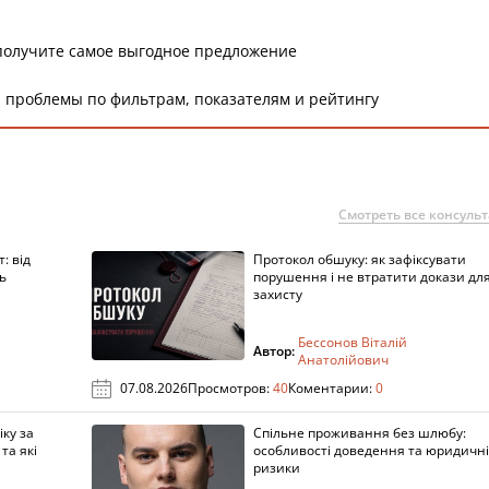
получите самое выгодное предложение
 проблемы по фильтрам, показателям и рейтингу
Смотреть все консуль
: від
Протокол обшуку: як зафіксувати
ь
порушення і не втратити докази дл
захисту
Бессонов Віталій
Автор:
Анатолійович
07.08.2026
Просмотров:
40
Коментарии:
0
ку за
Спільне проживання без шлюбу:
та які
особливості доведення та юридичні
ризики