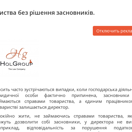
иства без рішення засновників.
Отключить рекл
сить часто зустрічаються випадки, коли господарська діяльн
ридичної особи фактично припинена, засновники
аймаються справами товариства, а єдиним працівник
варистві залишається директор.
покійно жити, не займаючись справами товариства, я
ожуть дозволити собі засновники, у директора не ви
априклад, відповідальність за порушення податко