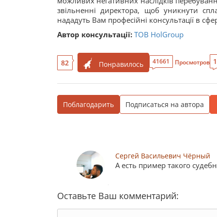
можливих негативних наслідків перебуванн
звільненні директора, щоб уникнути спл
нададуть Вам професійні консультації в сфе
Автор консультації:
ТОВ HolGroup
1
41661
82
Просмотров
Понравилось
Поблагодарить
Подписаться на автора
Сергей Васильевич Чёрный
А есть пример такого судеб
Оставьте Ваш комментарий: