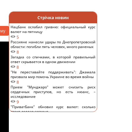
Стрічка новин
Нацбанк ослабил гривню: официальный курс
аму
валют на пятницу
5
Россияне нанесли удары по Днепропетровской
области: погибли пять человек, много раненых
8
Загадка со спичками, в которой правильный
ответ скрывается в одном движении
8
"Не переставайте поддерживать": Джамала
призвала мир помочь Украине во время войны
8
Прием "Мунджаро" может снизить риск
сердечных приступов, но есть нюанс, –
исследование
9
"ПриватБанк" обновил курс валют: сколько
стоит доллар сегодня
14
Телескоп на Гавайях зафиксировал новые
загадочные явления на поверхности Солнца
11