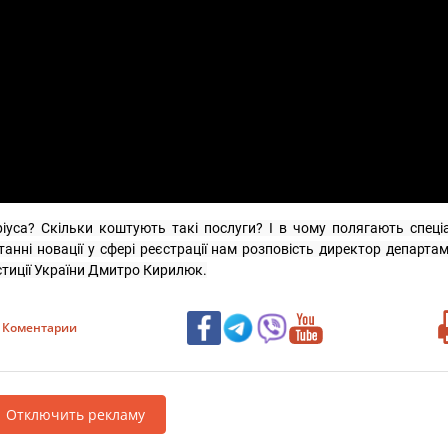
іуса? Скільки коштують такі послуги? І в чому полягають спеціа
анні новації у сфері реєстрації нам розповість директор департам
юстиції України Дмитро Кирилюк.
Коментарии
Отключить рекламу