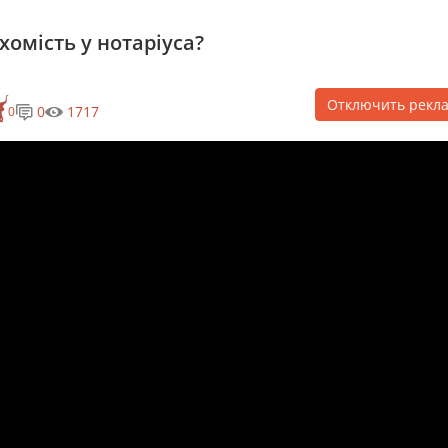
хомість у нотаріуса?
Отключить рекл
0
1717
0