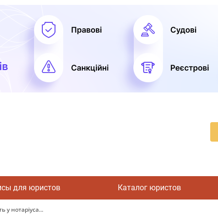
исы для юристов
Каталог юристов
ь у нотаріуса...