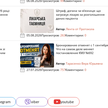
06.08.2026
Просмотров:
99
Коментарии:
0
6 році:
Штраф, догана чи в’язниця: що
нення
загрожує лікарю за розголошення
даних пацієнта
Автор:
Лента от Протокола
05.08.2026
Просмотров:
263
Коментарии:
0
Бронирование отменят с 1 сентябр
к зі
Что на самом деле меняет
аним
постановление КМУ №692
Автор:
Тарасенко Вера Юрьевна
27.07.2026
Просмотров:
757
Коментарии:
0
legram
viber
youtube