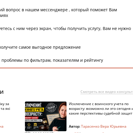
ий вопрос в нашем мессенджере , который поможет Вам
виях
етесь с ним через экран, чтобы получить услугу, Вам не нужно
получите самое выгодное предложение
 проблемы по фильтрам, показателям и рейтингу
ии
Смотреть все видео консуль
ку за
Исключение с воинского учета по
та які
возрасту: возможно ли это сегодня 
какие перспективы судебной защит
на
Автор:
Тарасенко Вера Юрьевна