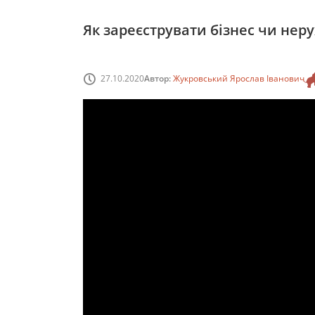
Як зареєструвати бізнес чи неру
27.10.2020
Автор:
Жукровський Ярослав Іванович