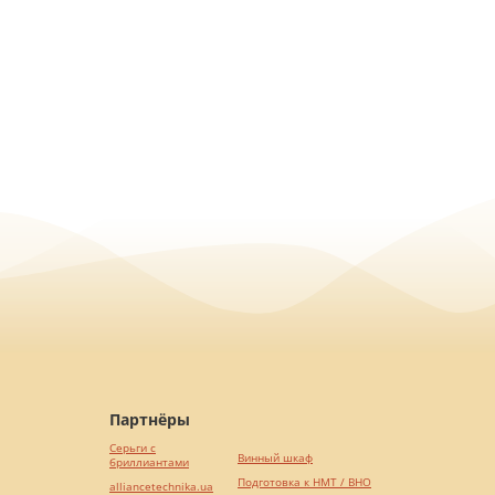
Партнёры
Серьги с
Винный шкаф
бриллиантами
Подготовка к НМТ / ВНО
alliancetechnika.ua