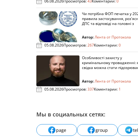
06.08.2026
Просмотров:
43
Коментарии:
0
Чи потрібна ФОП печатка у 202
правила застосування, роз'яс
ДПС та відповіді на головні з
Автор:
Лента от Протокола
05.08.2026
Просмотров:
267
Коментарии:
0
Особливості захисту у
кримінальному провадженні: я
свідка можна стати підозрюв
Автор:
Лента от Протокола
05.08.2026
Просмотров:
337
Коментарии:
1
Мы в социальных сетях:
page
group
te