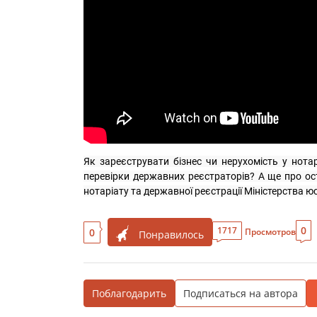
Як зареєструвати бізнес чи нерухомість у нотар
перевірки державних реєстраторів? А ще про ост
нотаріату та державної реєстрації Міністерства 
0
1717
0
Просмотров
Понравилось
Поблагодарить
Подписаться на автора