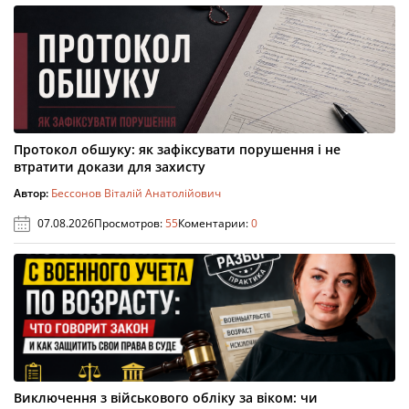
Протокол обшуку: як зафіксувати порушення і не
втратити докази для захисту
Автор:
Бессонов Віталій Анатолійович
07.08.2026
Просмотров:
55
Коментарии:
0
Виключення з військового обліку за віком: чи