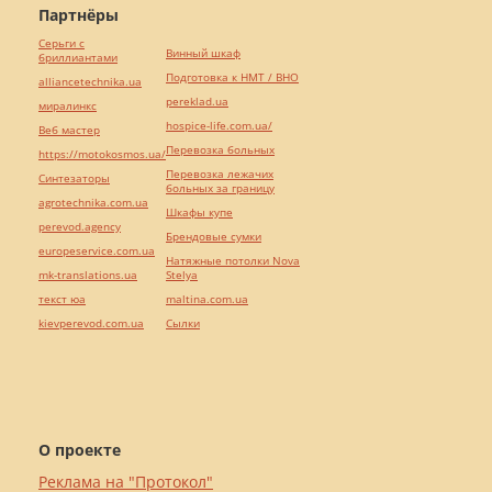
Партнёры
Серьги с
Винный шкаф
бриллиантами
Подготовка к НМТ / ВНО
alliancetechnika.ua
pereklad.ua
миралинкс
hospice-life.com.ua/
Веб мастер
Перевозка больных
https://motokosmos.ua/
Перевозка лежачих
Синтезаторы
больных за границу
agrotechnika.com.ua
Шкафы купе
perevod.agency
Брендовые сумки
europeservice.com.ua
Натяжные потолки Nova
mk-translations.ua
Stelya
текст юа
maltina.com.ua
kievperevod.com.ua
Cылки
О проекте
Реклама на "Протокол"