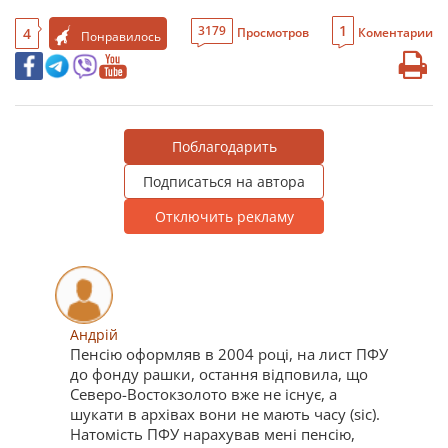
1
3179
4
Просмотров
Коментарии
Понравилось
Поблагодарить
Подписаться на автора
Отключить рекламу
Андрій
Пенсію оформляв в 2004 році, на лист ПФУ
до фонду рашки, остання відповила, що
Северо-Востокзолото вже не існує, а
шукати в архівах вони не мають часу (sic).
Натомість ПФУ нарахував мені пенсію,