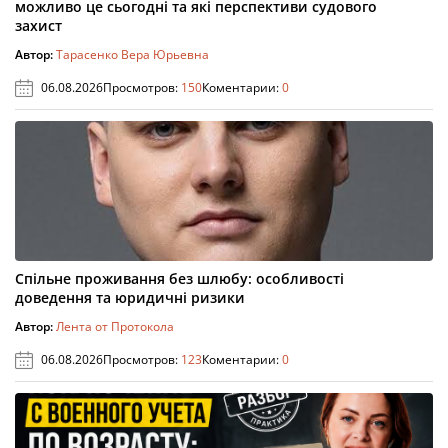
можливо це сьогодні та які перспективи судового
захист
Автор:
Тарасенко Вера Юрьевна
06.08.2026
Просмотров:
150
Коментарии:
0
Спільне проживання без шлюбу: особливості
доведення та юридичні ризики
Автор:
Лента от Протокола
06.08.2026
Просмотров:
123
Коментарии:
0