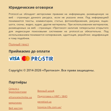
Юридические оговорки
Protocol.ua обладает авторскими правами на информацию, размещенную на
веб - страницах данного ресурса, если не указано иное. Под информацией
понимаются тексты, комментарии, статьи, фотоизображения, рисунки, ящик-
шота, сканы, видео, аудио, другие материалы. При использовании материалов,
размещенных на веб - страницах «Протокол» наличие гиперссылки открытого
для индексации поисковыми системами на protocol.ua обязательна. Под
использованием понимается копирования, адаптация, рерайтинг, модификация
и тому подобное.
Полный текст
Приймаємо до оплати
Copyright © 2014-2026 «Протокол». Все права защищены.
Партнёры
Серьги с
Винный шкаф
бриллиантами
Подготовка к НМТ / ВНО
alliancetechnika.ua
pereklad.ua
миралинкс
hospice-life.com.ua/
Веб мастер