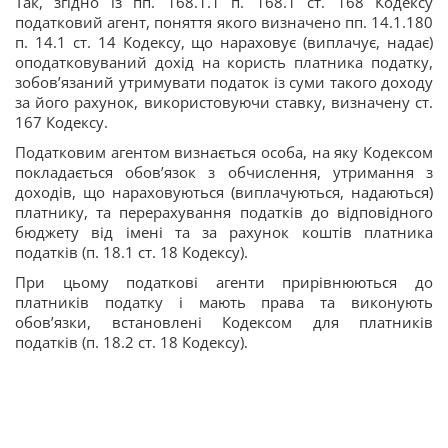
Так, згідно із пп. 168.1.1 п. 168.1 ст. 168 Кодексу
податковий агент, поняття якого визначено пп. 14.1.180
п. 14.1 ст. 14 Кодексу, що нараховує (виплачує, надає)
оподатковуваний дохід на користь платника податку,
зобов’язаний утримувати податок із суми такого доходу
за його рахунок, використовуючи ставку, визначену ст.
167 Кодексу.
Податковим агентом визнається особа, на яку Кодексом
покладається обов’язок з обчислення, утримання з
доходів, що нараховуються (виплачуються, надаються)
платнику, та перерахування податків до відповідного
бюджету від імені та за рахунок коштів платника
податків (п. 18.1 ст. 18 Кодексу).
При цьому податкові агенти прирівнюються до
платників податку і мають права та виконують
обов’язки, встановлені Кодексом для платників
податків (п. 18.2 ст. 18 Кодексу).