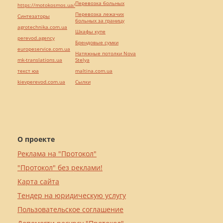
Перевозка больных
https://motokosmos.ua/
Перевозка лежачих
Синтезаторы
больных за границу
agrotechnika.com.ua
Шкафы купе
perevod.agency
Брендовые сумки
europeservice.com.ua
Натяжные потолки Nova
mk-translations.ua
Stelya
текст юа
maltina.com.ua
kievperevod.com.ua
Cылки
О проекте
Реклама на "Протокол"
"Протокол" без реклами!
Карта сайта
Тендер на юридическую услугу
Пользовательское соглашение