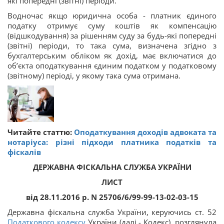
які попередні (звітні) періоди.
Водночас якщо юридична особа - платник єдиного
податку отримує суму коштів як компенсацію
(відшкодування) за рішенням суду за будь-які попередні
(звітні) періоди, то така сума, визначена згідно з
бухгалтерським обліком як дохід, має включатися до
об’єкта оподаткування єдиним податком у податковому
(звітному) періоді, у якому така сума отримана.
Читайте статтю:
Оподаткування доходів адвоката та
нотаріуса: різні підходи платника податків та
фіскалів
ДЕРЖАВНА ФІСКАЛЬНА СЛУЖБА УКРАЇНИ
ЛИСТ
від 28.11.2016 р. N 25706/6/99-99-13-02-03-15
Державна фіскальна служба України, керуючись ст. 52
Податкового кодексу
України (далі - Кодекс), розглянула