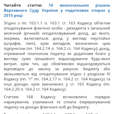
Читайте статтю:
10 визначальних рішень
Верховного Суду України у податкових спорах у
2015 році
Згідно з пп. 163.1.1 п. 163.1 ст. 163 Кодексу об’єктом
оподаткування фізичної особи - резидента є загальний
місячний (річний) оподатковуваний дохід, до якого,
зокрема, включається: дохід у вигляді неустойки
(штрафів, пені), крім випадків, визначених цим
підпунктом (пп. 164.2.14 п. 164.2 ст. 164 Кодексу); дохід,
отриманий платником податку як додаткове благо у
вигляді суми грошового відшкодування будь-яких
витрат, крім тих, що обов'язково відшкодовуються
відповідно до закону за рахунок бюджету або
звільняються від оподаткування згідно з розділом IV
Кодексу (пп. "г" пп. 164.2.17 п. 164.2 ст. 164 Кодексу) та
інші доходи, крім зазначених у ст. 165 Кодексу (пп.
164.2.20 п. 164.2 ст. 164 Кодексу).
Статтею 168 Кодексу встановлено порядок
нарахування, утримання та сплати (перерахування)
податку на доходи фізичних осіб до бюджету.