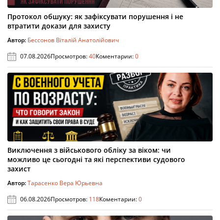
Протокол обшуку: як зафіксувати порушення і не
втратити докази для захисту
Автор:
Бессонов Віталій Анатолійович
07.08.2026
Просмотров:
40
Коментарии:
0
Виключення з військового обліку за віком: чи
можливо це сьогодні та які перспективи судового
захист
Автор:
Тарасенко Вера Юрьевна
06.08.2026
Просмотров:
118
Коментарии:
0