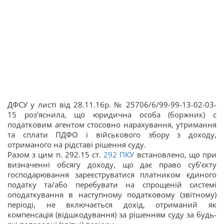
ДФСУ у листі від 28.11.16р. № 25706/6/99-99-13-02-03-
15 роз'яснила, що юридична особа (боржник) с
податковим агентом стосовно нарахування, утримання
та сплати ПДФО i військового збору з доходу,
отриманого на рідставі рішення суду.
Разом з цим п. 292.15 ст.
292
ПКУ
встановлено, що при
визначенні обсягу доходу, що дає право суб’єкту
господарювання зареєструватися платником єдиного
податку та/або перебувати на спрощеній системі
оподаткування в наступному податковому (звітному)
періоді, не включається дохід, отриманий як
компенсація (відшкодування) за рішенням суду за будь-