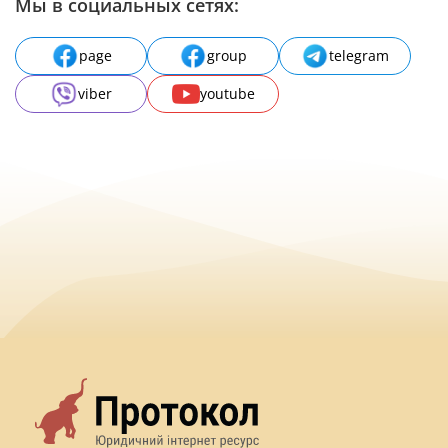
Мы в социальных сетях:
page
group
telegram
viber
youtube