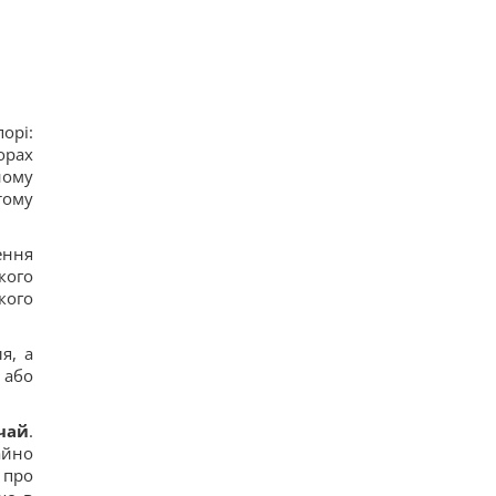
орі:
орах
ному
тому
ення
кого
кого
я, а
 або
чай
.
айно
 про