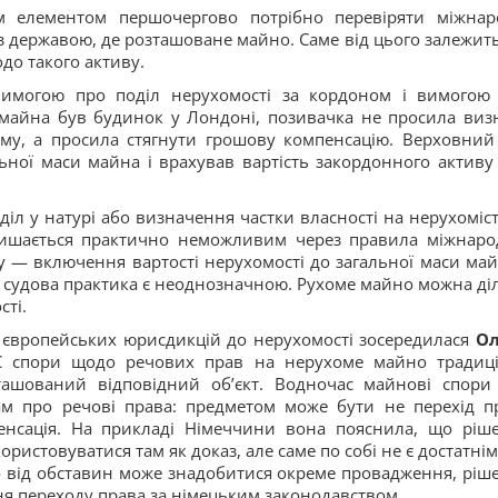
м елементом першочергово потрібно перевіряти міжнар
з державою, де розташоване майно. Саме від цього залежить
до такого активу.
имогою про поділ нерухомості за кордоном і вимогою
о майна був будинок у Лондоні, позивачка не просила виз
ому, а просила стягнути грошову компенсацію. Верховний
льної маси майна і врахував вартість закордонного активу
іл у натурі або визначення частки власності на нерухоміст
лишається практично неможливим через правила міжнаро
ту — включення вартості нерухомості до загальної маси май
т судова практика є неоднозначною. Рухоме майно можна ді
сті.
і європейських юрисдикцій до нерухомості зосередилася
Ол
ЄС спори щодо речових прав на нерухоме майно традиц
ташований відповідний об’єкт. Водночас майнові спори
м про речові права: предметом може бути не перехід п
пенсація. На прикладі Німеччини вона пояснила, що ріш
ристовуватися там як доказ, але саме по собі не є достатнім
о від обставин може знадобитися окреме провадження, ріш
я переходу права за німецьким законодавством.