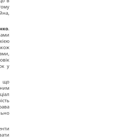
що в
тому
йна,
нко
.
вами
хією
акож
ами,
овік
ок у
, що
ьним
ціал
ість
рава
льно
енти
вати