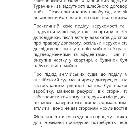
забезпечення позову та заборонив відчуже
Туреччині за відсутності шлюбного догово
майні. Після припинення шлюбу суд має л
встановити його вартість і після цього визн
Практичний кейс поділу нерухомості та 
Подружжя мало будинок і квартиру в Чех
доповідачки, після вступу адвокатів до спр
про правову допомогу, оскільки нерухомість
досліджував, чи є у сторін майно в Україн
підтвердженнями та афідевітами. Після п
викупив частку у квартирі, а будинок бул
набуття цього майна.
Про підхід англійських судів до поділу
англійський суд має широку дискрецію і, н
застосуванням рівності часток. Суд врах
заробітку, майнові ресурси, вік сторін, 
забезпечити кожному з подружжя місце для 
не може завершитися лише формальним 
втілити і воно не дає сторонам можливості
Фінальною точкою судового процесу є вик
для іноземної процедури потребують пер