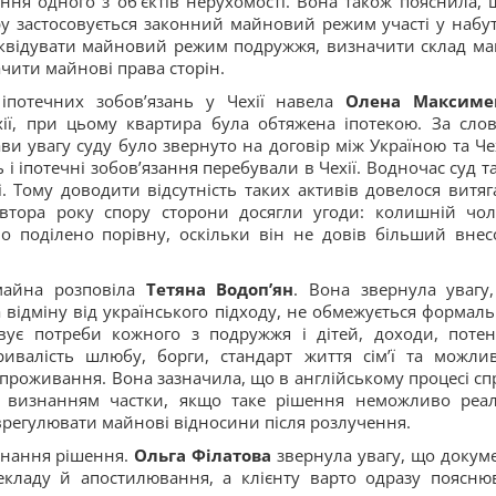
ння одного з об’єктів нерухомості. Вона також пояснила, 
ру застосовується законний майновий режим участі у набу
іквідувати майновий режим подружжя, визначити склад ма
ачити майнові права сторін.
іпотечних зобов’язань у Чехії навела
Олена Максиме
ії, при цьому квартира була обтяжена іпотекою. За сло
ави увагу суду було звернуто на договір між Україною та Че
 і іпотечні зобов’язання перебували в Чехії. Водночас суд т
і. Тому доводити відсутність таких активів довелося витяг
івтора року спору сторони досягли угоди: колишній чол
о поділено порівну, оскільки він не довів більший внес
 майна розповіла
Тетяна Водоп’ян
. Вона звернула увагу
а відміну від українського підходу, не обмежується формал
овує потреби кожного з подружжя і дітей, доходи, потен
тривалість шлюбу, борги, стандарт життя сім’ї та можлив
проживання. Вона зазначила, що в англійському процесі сп
визнанням частки, якщо таке рішення неможливо реа
 врегулювати майнові відносини після розлучення.
онання рішення.
Ольга Філатова
звернула увагу, що докум
екладу й апостилювання, а клієнту варто одразу поясню