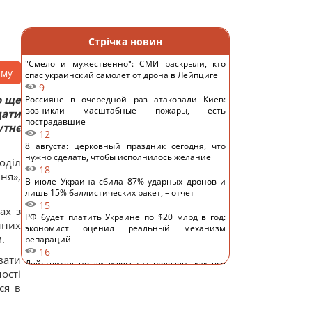
Стрічка новин
"Смело и мужественно": СМИ раскрыли, кто
аму
спас украинский самолет от дрона в Лейпциге
9
о ще
Россияне в очередной раз атаковали Киев:
возникли масштабные пожары, есть
ати
пострадавшие
утнє
12
8 августа: церковный праздник сегодня, что
нужно сделать, чтобы исполнилось желание
оділ
18
ня»,
В июле Украина сбила 87% ударных дронов и
лишь 15% баллистических ракет, – отчет
15
ах з
РФ будет платить Украине по $20 млрд в год:
йних
экономист оценил реальный механизм
.
репараций
16
вати
Действительно ли изюм так полезен, как все
ості
думают: ответ диетологов
ся в
15
Трамп неохотно усиливает давление на РФ, но
законопроект Грэма заставит его принять меры,