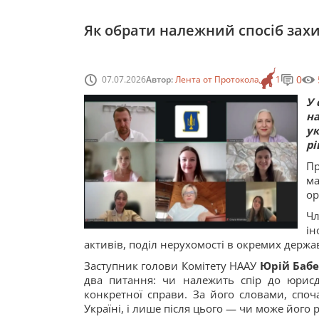
Як обрати належний спосіб захи
0
07.07.2026
Автор:
Лента от Протокола
1
У 
н
ук
рі
Пр
м
ор
Чл
ін
активів, поділ нерухомості в окремих держ
Заступник голови Комітету НААУ
Юрій Баб
два питання: чи належить спір до юрисди
конкретної справи. За його словами, споч
Україні, і лише після цього — чи може його 