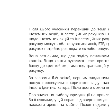
Після цього учасники перейшли до теми ак
іноземних акцій, інвестиційних рахунків 
щодо іноземних акцій та інвестиційних раху
рахунку можуть обліковуватися акції, ETF, 
рахунок потрібно розглядати як «оболонку», 
Вона зазначила, що для поділу важливи
коштів. Якщо кошти рухалися через крипто
банку до криптобіржі, гаманця, транзакцій 
рахунку.
За словами Я.Анохіної, першим завданням
пошук процесуально корисного сліду: на
іншого ідентифікатора. Після цього можна 
Про значення вибору юрисдикції на прикл
За її словами, у цій справі від звернення д
накласти арешт на майно. Позов подали до