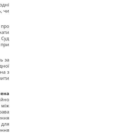
одні
– WSJ
14
, чи
Саудовская Аравия, Пакистан и Турция
заключили соглашение о взаимной обороне, –
Reuters
 про
14
нати
Россия предлагает иностранным заказчикам
 Суд
новую ракету для Су-57, – СМИ
 при
18
Старый монитор еще рано выбрасывать: как
использовать его повторно с пользой
ь за
16
дної
Одна фраза мгновенно поставит на место
на з
высокомерного человека: психолог раскрыла
секрет
лити
15
Россия намерена окончательно аннексировать
часть Грузии, – страны НАТО
ена
16
ійно
Суд продлил содержание под стражей
 між
Коломойского, защита заявила о проблемах со
рава
здоровьем
ення
15
Киев будет значительно лучше подготовлен к
 для
зиме, но фактор обстрелов и возможностей
ення
ПВО никто не отменял, - Пантелеев