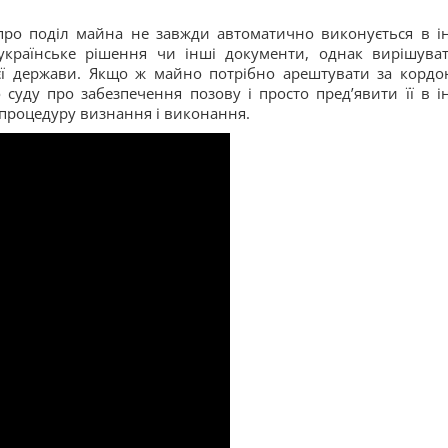
 про поділ майна не завжди автоматично виконується в і
українське рішення чи інші документи, однак вирішува
єї держави. Якщо ж майно потрібно арештувати за кордо
 суду про забезпечення позову і просто пред’явити її в і
 процедуру визнання і виконання.