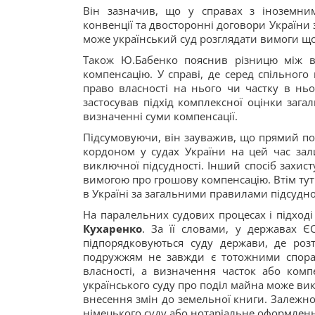
Він зазначив, що у справах з іноземни
конвенції та двосторонні договори України 
може український суд розглядати вимоги що
Також Ю.Бабенко пояснив різницю між в
компенсацію. У справі, де серед спільног
право власності на нього чи частку в нь
застосував підхід комплексної оцінки зага
визначенні суми компенсації.
Підсумовуючи, він зауважив, що прямий под
кордоном у судах України на цей час за
виключної підсудності. Інший спосіб захис
вимогою про грошову компенсацію. Втім ту
в Україні за загальними правилами підсудно
На паралельних судових процесах і підход
Кухаренко
. За її словами, у державах 
підпорядковуються суду держави, де роз
подружжям не завжди є тотожними спора
власності, а визначення часток або ком
українського суду про поділ майна може вико
внесення змін до земельної книги. Залежн
німецького суду або нотаріальне оформленн