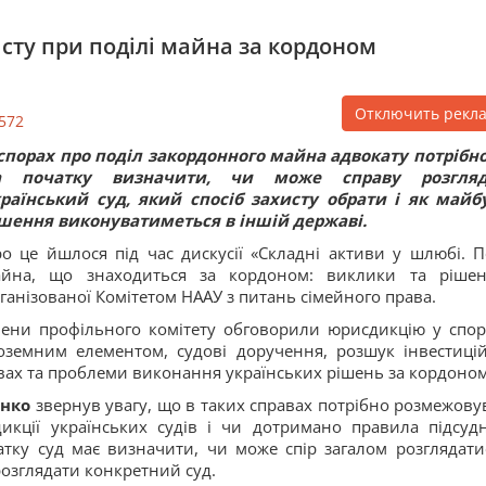
сту при поділі майна за кордоном
Отключить рекл
572
спорах про поділ закордонного майна адвокату потрібн
а початку визначити, чи може справу розгляд
раїнський суд, який спосіб захисту обрати і як майб
шення виконуватиметься в іншій державі.
о це йшлося під час дискусії «Складні активи у шлюбі. П
айна, що знаходиться за кордоном: виклики та рішен
ганізованої Комітетом НААУ з питань сімейного права.
ени профільного комітету обговорили юрисдикцію у спор
оземним елементом, судові доручення, розшук інвестиці
авах та проблеми виконання українських рішень за кордоном
енко
звернув увагу, що в таких справах потрібно розмежову
кції українських судів і чи дотримано правила підсудн
атку суд має визначити, чи може спір загалом розглядати
розглядати конкретний суд.