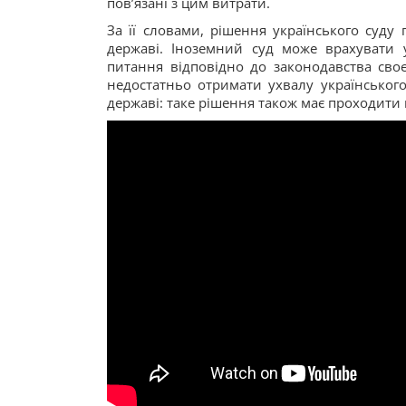
пов’язані з цим витрати.
За її словами, рішення українського суду
державі. Іноземний суд може врахувати 
питання відповідно до законодавства сво
недостатньо отримати ухвалу українського
державі: таке рішення також має проходити