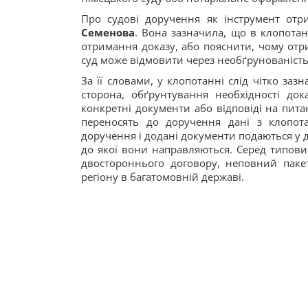
Про судові доручення як інструмент отр
Семенова
. Вона зазначила, що в клопотан
отримання доказу, або пояснити, чому отр
суд може відмовити через необґрунованість
За її словами, у клопотанні слід чітко за
сторона, обґрунтування необхідності док
конкретні документи або відповіді на пит
переносять до доручення дані з клопота
доручення і додані документи подаються у
до якої вони направляються. Серед типови
двостороннього договору, неповний паке
регіону в багатомовній державі.