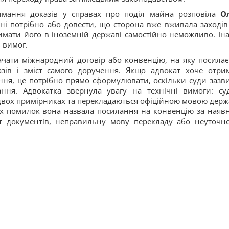
имання доказів у справах про поділ майна розповіла
О
ні потрібно або довести, що сторона вже вживала заходів
имати його в іноземній державі самостійно неможливо. Ін
 вимог.
значати міжнародний договір або конвенцію, на яку посилає
азів і зміст самого доручення. Якщо адвокат хоче отри
ання, це потрібно прямо сформулювати, оскільки суди зазв
ння. Адвокатка звернула увагу на технічні вимоги: су
 двох примірниках та перекладаються офіційною мовою держ
х помилок вона назвала посилання на конвенцію за наявн
т документів, неправильну мову перекладу або неуточн