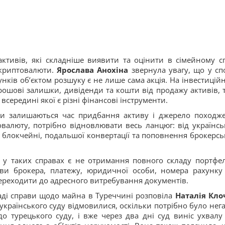
тивів, які складніше виявити та оцінити в сімейному сп
і криптовалюти.
Ярослава Анохіна
звернула увагу, що у сп
нків об’єктом розшуку є не лише сама акція. На інвестицій
грошові залишки, дивіденди та кошти від продажу активів, 
всередині якої є різні фінансові інструменти.
ми залишаються час придбання активу і джерело походж
валюту, потрібно відновлювати весь ланцюг: від українсь
у блокчейні, подальшої конвертації та поповнення брокерсь
 у таких справах є не отримання повного складу портфел
зви брокера, платежу, юридичної особи, номера рахунку
переходити до адресного витребування документів.
аді справи щодо майна в Туреччині розповіла
Наталія Кло
о українського суду відмовилися, оскільки потрібно було нег
 турецького суду, і вже через два дні суд виніс ухвалу