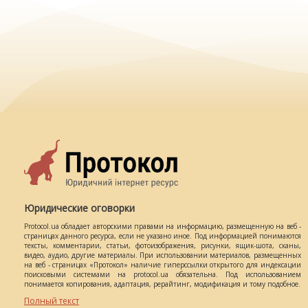
Юридические оговорки
Protocol.ua обладает авторскими правами на информацию, размещенную на веб -
страницах данного ресурса, если не указано иное. Под информацией понимаются
тексты, комментарии, статьи, фотоизображения, рисунки, ящик-шота, сканы,
видео, аудио, другие материалы. При использовании материалов, размещенных
на веб - страницах «Протокол» наличие гиперссылки открытого для индексации
поисковыми системами на protocol.ua обязательна. Под использованием
понимается копирования, адаптация, рерайтинг, модификация и тому подобное.
Полный текст