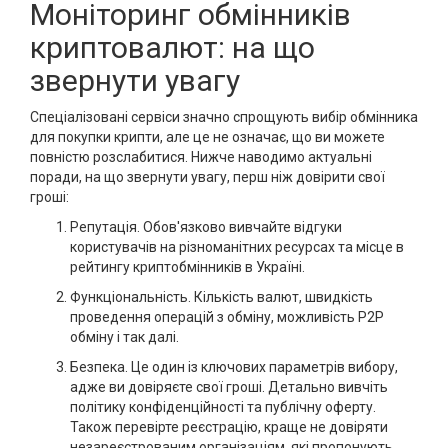
Моніторинг обмінників
криптовалют: на що
звернути увагу
Спеціалізовані сервіси значно спрощують вибір обмінника
для покупки крипти, але це не означає, що ви можете
повністю розслабитися. Нижче наводимо актуальні
поради, на що звернути увагу, перш ніж довірити свої
гроші:
Репутація. Обов'язково вивчайте відгуки
користувачів на різноманітних ресурсах та місце в
рейтингу криптобмінників в Україні.
Функціональність. Кількість валют, швидкість
проведення операцій з обміну, можливість P2P
обміну і так далі.
Безпека. Це один із ключових параметрів вибору,
адже ви довіряєте свої гроші. Детально вивчіть
політику конфіденційності та публічну оферту.
Також перевірте реєстрацію, краще не довіряти
незареєстрованим організаціям, які пропонують