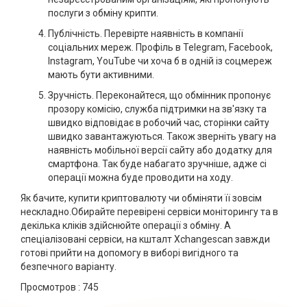
послуги з обміну крипти.
Публічність. Перевірте наявність в компанії
соціальних мереж. Профіль в Telegram, Facebook,
Instagram, YouTube чи хоча б в одній із соцмереж
мають бути активними.
Зручність. Переконайтеся, що обмінник пропонує
прозору комісію, служба підтримки на зв'язку та
швидко відповідає в робочий час, сторінки сайту
швидко завантажуються. Також зверніть увагу на
наявність мобільної версії сайту або додатку для
смартфона. Так буде набагато зручніше, адже сі
операції можна буде проводити на ходу.
Як бачите, купити криптовалюту чи обміняти її зовсім
нескладно.Обирайте перевірені сервіси моніторингу та в
декілька кліків здійснюйте операції з обміну. А
спеціалізовані сервіси, на кшталт Xchangescan завжди
готові прийти на допомогу в виборі вигідного та
безпечного варіанту.
Просмотров :
745