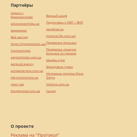
Партнёры
Серьги с
Винный шкаф
бриллиантами
Подготовка к НМТ / ВНО
alliancetechnika.ua
pereklad.ua
миралинкс
hospice-life.com.ua/
Веб мастер
Перевозка больных
https://motokosmos.ua/
Перевозка лежачих
Синтезаторы
больных за границу
agrotechnika.com.ua
Шкафы купе
perevod.agency
Брендовые сумки
europeservice.com.ua
Натяжные потолки Nova
mk-translations.ua
Stelya
текст юа
maltina.com.ua
kievperevod.com.ua
Cылки
О проекте
Реклама на "Протокол"