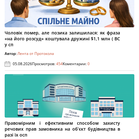
Чоловік помер, але позика залишилася: як фраза
«на його розсуд» коштувала дружині $1,1 млн ( ВС
у сп
Автор:
Лента от Протокола
05.08.2026
Просмотров:
454
Коментарии:
0
Правомірним і ефективним способом захисту
речових прав замовника на об’єкт будівництва в
разі їх осп