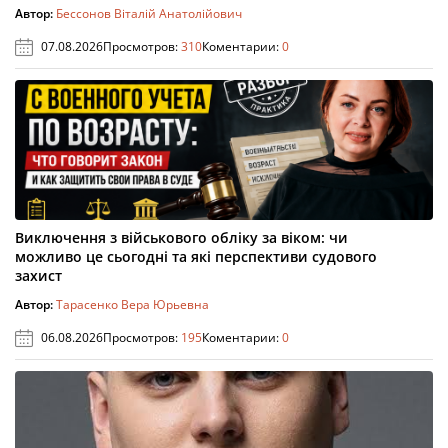
Автор:
Бессонов Віталій Анатолійович
07.08.2026
Просмотров:
310
Коментарии:
0
Виключення з військового обліку за віком: чи
можливо це сьогодні та які перспективи судового
захист
Автор:
Тарасенко Вера Юрьевна
06.08.2026
Просмотров:
195
Коментарии:
0