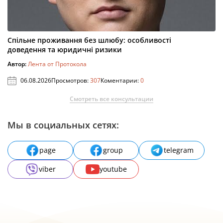
Спільне проживання без шлюбу: особливості
доведення та юридичні ризики
Автор:
Лента от Протокола
06.08.2026
Просмотров:
307
Коментарии:
0
Смотреть все консультации
Мы в социальных сетях:
page
group
telegram
viber
youtube