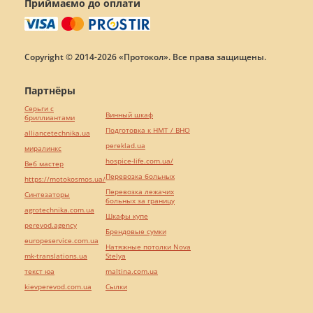
Приймаємо до оплати
Copyright © 2014-2026 «Протокол». Все права защищены.
Партнёры
Серьги с
Винный шкаф
бриллиантами
Подготовка к НМТ / ВНО
alliancetechnika.ua
pereklad.ua
миралинкс
hospice-life.com.ua/
Веб мастер
Перевозка больных
https://motokosmos.ua/
Перевозка лежачих
Синтезаторы
больных за границу
agrotechnika.com.ua
Шкафы купе
perevod.agency
Брендовые сумки
europeservice.com.ua
Натяжные потолки Nova
mk-translations.ua
Stelya
текст юа
maltina.com.ua
kievperevod.com.ua
Cылки