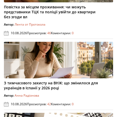
Повістка за місцем проживання: чи можуть
представники ТЦК та поліції увійти до квартири
без згоди вл
Автор:
Лента от Протокола
10.08.2026
Просмотров:
46
Коментарии:
0
З тимчасового захисту на ВНЖ: що змінилося для
українців в Іспанії у 2026 році
Автор:
Анна Радіонова
10.08.2026
Просмотров:
42
Коментарии:
0