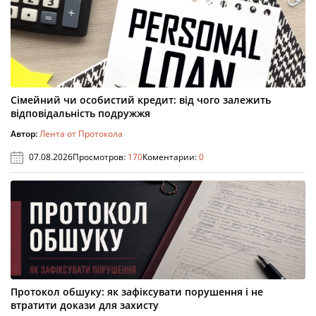
Сімейний чи особистий кредит: від чого залежить
відповідальність подружжя
Автор:
Лента от Протокола
07.08.2026
Просмотров:
170
Коментарии:
0
Протокол обшуку: як зафіксувати порушення і не
втратити докази для захисту