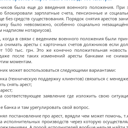
жников была еще до введения военного положения. При 
ью блокировали зарплатные счета, пенсионные и социаль
е без средств существования. Порядок снятия арестов зан
жнику было невозможно, особенно социально незащищё
 надписям нотариусов).
, когда в связи с ведением военного положения были при
а снимать аресты с карточных счетов должников если дол
т 100 тыс. грн. Это же конечно положительная новость
 даже после таких изменений аресты банками не снима
угим моментам.
олжник может воспользоваться следующими вариантами:
нка (техническую поддержку клиентов) связаться с менедж
ь снять арест;
арест;
ка соответствующее заявление где изложить свою ситуац
е банка и там урегулировать свой вопрос.
ял постановление про арест, врядли чем может помочь, т.к
ма исполнительных производств через которую осуществля
реждениями. А порой исполнителей вообще нельзя найти т.