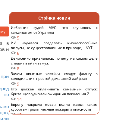
Стрічка новин
Избрание судей МУС: что случилось с
аму
кандидатом от Украины
5
ия в
ИИ научился создавать жизнеспособные
вирусы, не существовавшие в природе, – NYT
ов и
6
Денисенко призналась, почему на самом деле
спешит выйти замуж
8
Зачем опытные хозяйки кладут фольгу в
 при
холодильник: простой домашний лайфхак
9
еред
Кто должен оплачивать семейный отпуск:
в по
британцев удивили ожидания поколения Z
14
Европу накрыла новая волна жары: каким
аво
курортам грозят лесные пожары и опасность
цов,
15
 или
"Смело и мужественно": СМИ раскрыли, кто
спас украинский самолет от дрона в Лейпциге
13