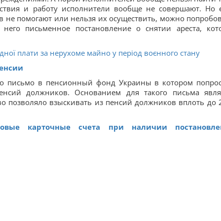
йствия и работу исполнители вообще не совершают. Но 
 не помогают или нельзя их осуществить, можно попробов
т него письменное постановление о снятии ареста, кот
дної плати за нерухоме майно у період воєнного стану
пенсии
о письмо в пенсионный фонд Украины в котором попро
енсий должников. Основанием для такого письма явля
во позволяло взыскивать из пенсий должников вплоть до 
новые карточные счета при наличии постановле