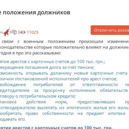
е положения должников
Отключить рекл
0
11023
ич
8
 связи с военным положением произошли изменен
конодательстве которые положительно влияют на должник
годня я про это рассказываю:
ятие арестов с карточных счетов до 100 тыс. грн.;
екращение погашения долга за счёт пенсии;
зможность открывать должнику новые карточные счета
личии постановлений исполнителей про арест счетов;
свобождение потребителей от ответственности п
редитодателем за просрочку исполнения обязательст
говору о потребительском кредите;
становка действия норм, предоставлявших пр
отекодержателю выселять из ипотечного жилья его жиль
риобретать право собственности на предмет ипотеки
одавать его.
ятие арестов с карточных счетов до 100 тыс. грн.