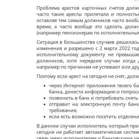
Проблема арестов карточных счетов дол
часто такие аресты прилетали и полност
оставляя тем самым должников часто вообщ
время, а часто вообще это сделать дол
(например пенсионерам по исполнительным
Ситуация в большинстве случаев решилась
изменения и разрешено с 2 марта 2022 год
исполнительному документу не превышае
должников, хотя нередкие случаи когда
например по причинам не успевают или др
Поэтому если арест на сегодня не снят, д
через Интернет приложения твоего ба
банка, донести информацию и попросит
позвонить в банк и потребовать снять 
отправит на электронную почту бан
требования;
если есть возможно посетить отделени
В данном случаи исполнитель который прин
сегодня не работает автоматическая систе
связь межу исполнителем и банковскими уч