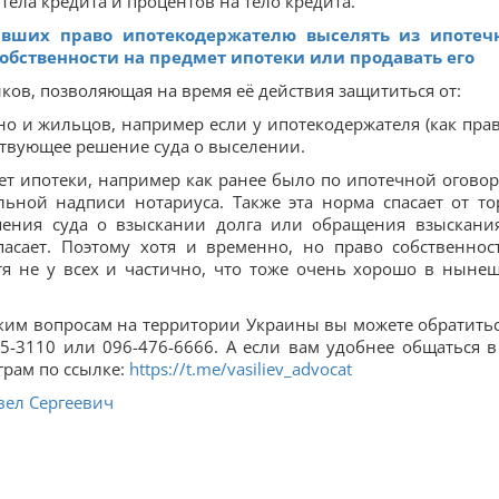
тела кредита и процентов на тело кредита.
явших право ипотекодержателю выселять из ипотеч
собственности на предмет ипотеки или продавать его
ов, позволяющая на время её действия защититься от:
но и жильцов, например если у ипотекодержателя (как пра
тствующее решение суда о выселении.
ет ипотеки, например как ранее было по ипотечной оговор
ьной надписи нотариуса. Также эта норма спасает от то
ения суда о взыскании долга или обращения взыскани
пасает. Поэтому хотя и временно, но право собственнос
я не у всех и частично, что тоже очень хорошо в ныне
ким вопросам на территории Украины вы можете обратитьс
5-3110 или 096-476-6666. А если вам удобнее общаться в
грам по ссылке:
https://t.me/vasiliev_advocat
вел Сергеевич