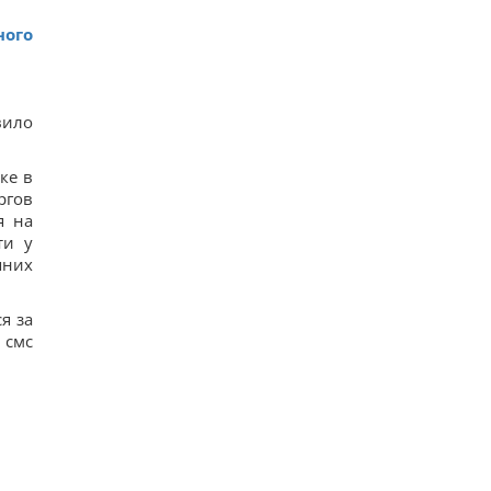
ного
вило
ке в
ргов
я на
ти у
шних
я за
 смс