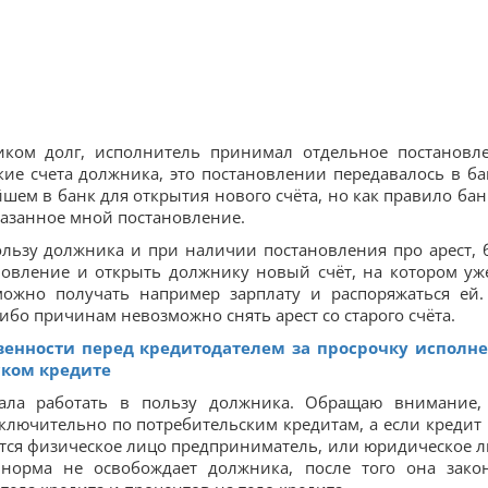
иком долг, исполнитель принимал отдельное постановл
ие счета должника, это постановлении передавалось в ба
шем в банк для открытия нового счёта, но как правило бан
указанное мной постановление.
ользу должника и при наличии постановления про арест, 
новление и открыть должнику новый счёт, на котором уж
можно получать например зарплату и распоряжаться ей.
бо причинам невозможно снять арест со старого счёта.
венности перед кредитодателем за просрочку исполн
ском кредите
ала работать в пользу должника. Обращаю внимание,
сключительно по потребительским кредитам, а если кредит 
тся физическое лицо предприниматель, или юридическое л
а норма не освобождает должника, после того она зако