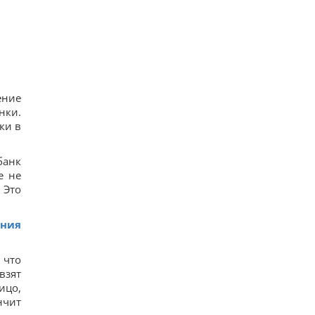
ение
нки.
ки в
банк
е не
 Это
ения
 что
взят
ицо,
нчит