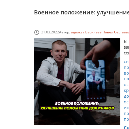
Военное положение: улучшени
21.03.2022
Автор:
адвокат Васильев Павел Сергеев
В
за
се
сн
пр
во
на
о
к
до
о
ип
п
пр
Сн