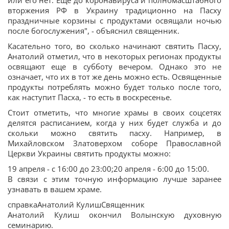
или его нет. Еще до коронавируса и полномасштабного
вторжения РФ в Украину традиционно на Пасху
праздничные корзины с продуктами освящали ночью
после богослужения", - объяснил священник.
Касательно того, во сколько начинают святить Пасху,
Анатолий отметил, что в некоторых регионах продукты
освящают еще в субботу вечером. Однако это не
означает, что их в тот же день можно есть. Освященные
продукты потреблять можно будет только после того,
как наступит Пасха, - то есть в воскресенье.
Стоит отметить, что многие храмы в своих соцсетях
делятся расписанием, когда у них будет служба и до
скольки можно святить пасху. Например, в
Михайловском Златоверхом соборе Православной
Церкви Украины святить продукты можно:
19 апреля - с 16:00 до 23:00;20 апреля - 6:00 до 15:00.
В связи с этим точную информацию лучше заранее
узнавать в вашем храме.
справкаАнатолий КулишСвященник
Анатолий Кулиш окончил Волынскую духовную
семинарию.