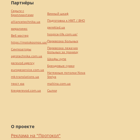
Партнёры
Серьги с
Винный шкаф
бриллиантами
Подготовка к НМТ / ВНО
alliancetechnika.ua
pereklad.ua
миралинкс
hospice-life.com.ua/
Веб мастер
Перевозка больных
https://motokosmos.ua/
Перевозка лежачих
Синтезаторы
больных за границу
agrotechnika.com.ua
Шкафы купе
perevod.agency
Брендовые сумки
europeservice.com.ua
Натяжные потолки Nova
mk-translations.ua
Stelya
текст юа
maltina.com.ua
kievperevod.com.ua
Cылки
О проекте
Реклама на "Протокол"