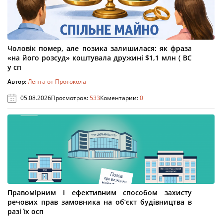
Чоловік помер, але позика залишилася: як фраза
«на його розсуд» коштувала дружині $1,1 млн ( ВС
у сп
Автор:
Лента от Протокола
05.08.2026
Просмотров:
533
Коментарии:
0
Правомірним і ефективним способом захисту
речових прав замовника на об’єкт будівництва в
разі їх осп