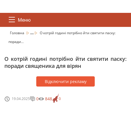
Меню
...
Головна
О котрій годині потрібно йти святити паску:
поради...
О котрій годині потрібно йти святити паску:
поради священика для вірян
Відключити рекламу
0
848
19.04.2025
0