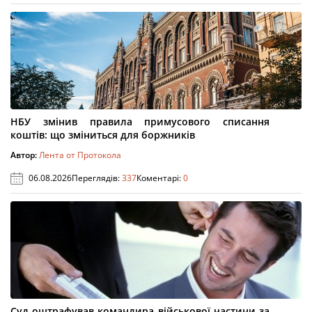
НБУ змінив правила примусового списання
коштів: що зміниться для боржників
Автор:
Лента от Протокола
06.08.2026
Переглядів:
337
Коментарі:
0
Суд оштрафував командира військової частини за