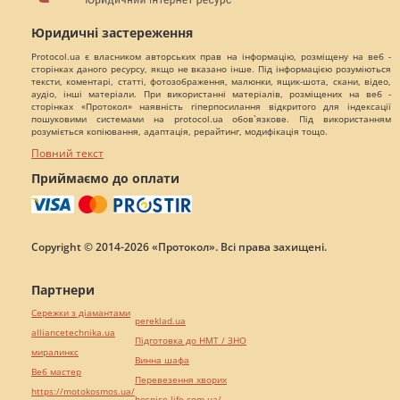
Юридичні застереження
Protocol.ua є власником авторських прав на інформацію, розміщену на веб -
сторінках даного ресурсу, якщо не вказано інше. Під інформацією розуміються
тексти, коментарі, статті, фотозображення, малюнки, ящик-шота, скани, відео,
аудіо, інші матеріали. При використанні матеріалів, розміщених на веб -
сторінках «Протокол» наявність гіперпосилання відкритого для індексації
пошуковими системами на protocol.ua обов`язкове. Під використанням
розуміється копіювання, адаптація, рерайтинг, модифікація тощо.
Повний текст
Приймаємо до оплати
Copyright © 2014-2026 «Протокол». Всі права захищені.
Партнери
Сережки з діамантами
pereklad.ua
alliancetechnika.ua
Підготовка до НМТ / ЗНО
миралинкс
Винна шафа
Веб мастер
Перевезення хворих
https://motokosmos.ua/
hospice-life.com.ua/