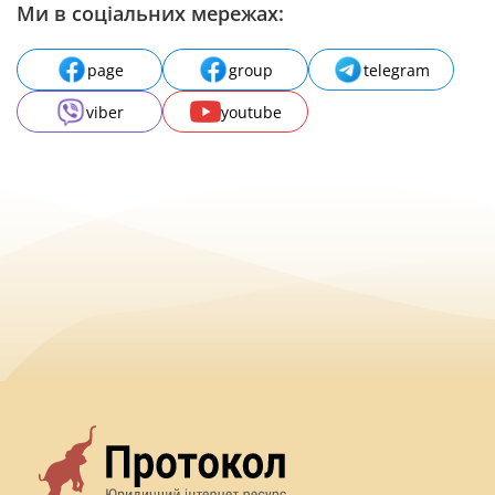
Ми в соціальних мережах:
page
group
telegram
viber
youtube