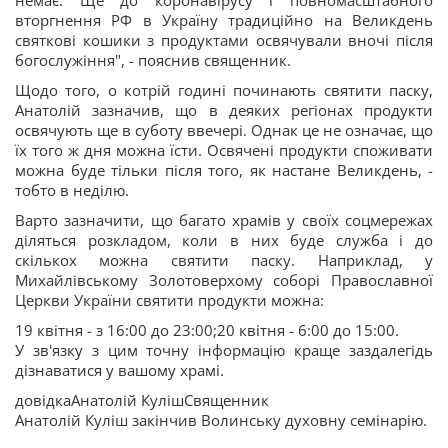
немає. Ще до коронавірусу і повномасштабного
вторгнення РФ в Україну традиційно на Великдень
святкові кошики з продуктами освячували вночі після
богослужіння", - пояснив священник.
Щодо того, о котрій годині починають святити паску,
Анатолій зазначив, що в деяких регіонах продукти
освячують ще в суботу ввечері. Однак це не означає, що
їх того ж дня можна їсти. Освячені продукти споживати
можна буде тільки після того, як настане Великдень, -
тобто в неділю.
Варто зазначити, що багато храмів у своїх соцмережах
діляться розкладом, коли в них буде служба і до
скількох можна святити паску. Наприклад, у
Михайлівському Золотоверхому соборі Православної
Церкви України святити продукти можна:
19 квітня - з 16:00 до 23:00;20 квітня - 6:00 до 15:00.
У зв'язку з цим точну інформацію краще заздалегідь
дізнаватися у вашому храмі.
довідкаАнатолій КулішСвященник
Анатолій Куліш закінчив Волинську духовну семінарію.