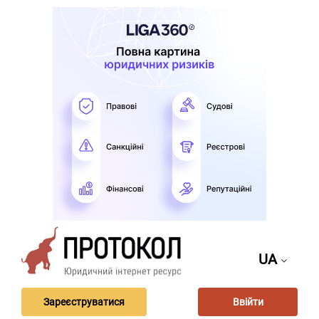
UA
Зареєструватися
Ввійти