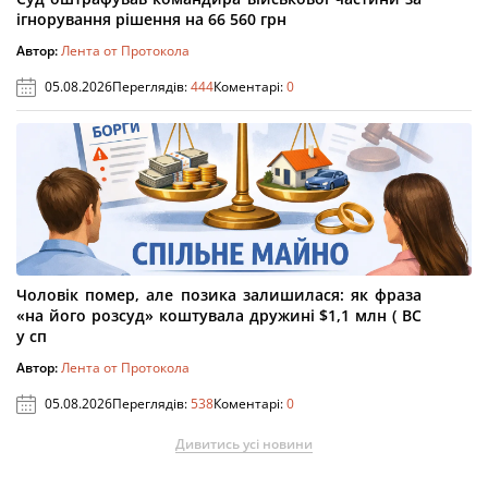
ігнорування рішення на 66 560 грн
Автор:
Лента от Протокола
05.08.2026
Переглядів:
444
Коментарі:
0
Чоловік помер, але позика залишилася: як фраза
«на його розсуд» коштувала дружині $1,1 млн ( ВС
у сп
Автор:
Лента от Протокола
05.08.2026
Переглядів:
538
Коментарі:
0
Дивитись усі новини