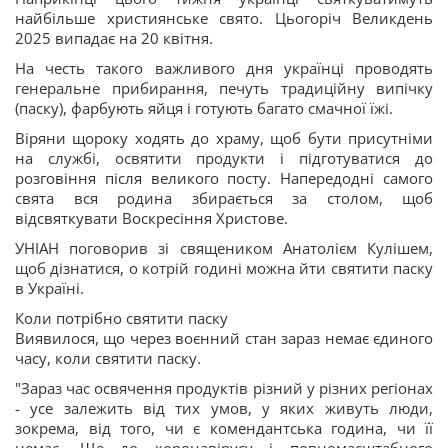
найбільше християнське свято. Цьогоріч Великдень
2025 випадає на 20 квітня.
На честь такого важливого дня українці проводять
генеральне прибирання, печуть традиційну випічку
(паску), фарбують яйця і готують багато смачної їжі.
Віряни щороку ходять до храму, щоб бути присутніми
на службі, освятити продукти і підготуватися до
розговіння після великого посту. Напередодні самого
свята вся родина збирається за столом, щоб
відсвяткувати Воскресіння Христове.
УНІАН поговорив зі священиком Анатолієм Кулішем,
щоб дізнатися, о котрій годині можна йти святити паску
в Україні.
Коли потрібно святити паску
Виявилося, що через воєнний стан зараз немає єдиного
часу, коли святити паску.
"Зараз час освячення продуктів різний у різних регіонах
- усе залежить від тих умов, у яких живуть люди,
зокрема, від того, чи є комендантська година, чи її