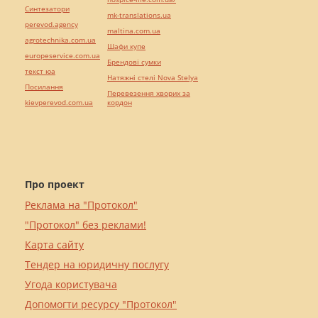
Синтезатори
mk-translations.ua
perevod.agency
maltina.com.ua
agrotechnika.com.ua
Шафи купе
europeservice.com.ua
Брендові сумки
текст юа
Натяжні стелі Nova Stelya
Посилання
Перевезення хворих за
kievperevod.com.ua
кордон
Про проект
Реклама на "Протокол"
"Протокол" без реклами!
Карта сайту
Тендер на юридичну послугу
Угода користувача
Допомогти ресурсу "Протокол"