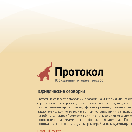
Юридические оговорки
Protocol.ua обладает авторскими правами на информацию, разм
страницах данного ресурса, если не указано иное. Под информ
тексты, комментарии, статьи, фотоизображения, рисунки, ящ
видео, аудио, другие материалы. При использовании материал
на веб - страницах «Протокол» наличие гиперссылки открытог
поисковыми системами на protocol.ua обязательна. Под 
понимается копирования, адаптация, рерайтинг, модификация и
Полный текст