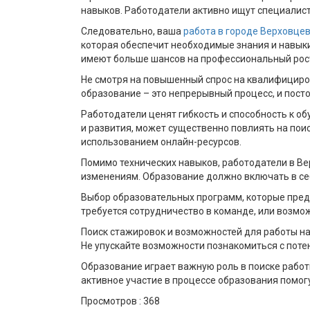
навыков. Работодатели активно ищут специалисто
Следовательно, ваша
работа в городе Верховце
которая обеспечит необходимые знания и навыки.
имеют больше шансов на профессиональный рос
Не смотря на повышенный спрос на квалифициров
образование – это непрерывный процесс, и пос
Работодатели ценят гибкость и способность к 
и развития, может существенно повлиять на поис
использованием онлайн-ресурсов.
Помимо технических навыков, работодатели в Ве
изменениям. Образование должно включать в себ
Выбор образовательных программ, которые предо
требуется сотрудничество в команде, или возмож
Поиск стажировок и возможностей для работы на
Не упускайте возможности познакомиться с пот
Образование играет важную роль в поиске работ
активное участие в процессе образования помог
Просмотров :
368