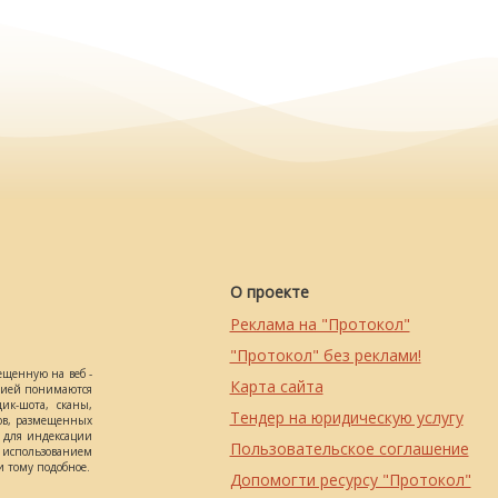
О проекте
Реклама на "Протокол"
"Протокол" без реклами!
ещенную на веб -
Карта сайта
ацией понимаются
ик-шота, сканы,
Тендер на юридическую услугу
ов, размещенных
о для индексации
Пользовательское соглашение
использованием
 тому подобное.
Допомогти ресурсу "Протокол"