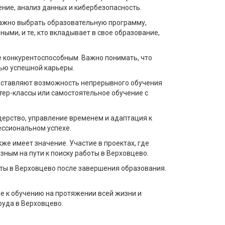
ение, анализ данных и кибербезопасность.
важно выбрать образовательную программу,
ыми, и те, кто вкладывает в свое образование,
е конкурентоспособным. Важно понимать, что
тью успешной карьеры.
доставляют возможность непрерывного обучения
стер-классы или самостоятельное обучение с
дерство, управление временем и адаптация к
ессиональном успехе.
е имеет значение. Участие в проектах, где
зным на пути к поиску работы в Верховцево.
оты в Верховцево после завершения образования.
е к обучению на протяжении всей жизни и
руда в Верховцево.