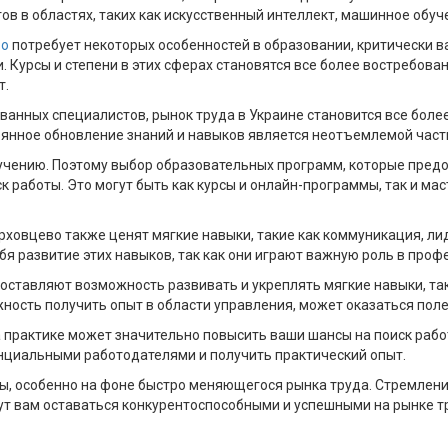
в в областях, таких как искусственный интеллект, машинное обуч
во
потребует некоторых особенностей в образовании, критически 
 Курсы и степени в этих сферах становятся все более востребованн
т.
анных специалистов, рынок труда в Украине становится все боле
тоянное обновление знаний и навыков является неотъемлемой час
обучению. Поэтому выбор образовательных программ, которые пре
к работы. Это могут быть как курсы и онлайн-программы, так и ма
рховцево также ценят мягкие навыки, такие как коммуникация, ли
я развитие этих навыков, так как они играют важную роль в проф
ставляют возможность развивать и укреплять мягкие навыки, такж
ность получить опыт в области управления, может оказаться поле
 практике может значительно повысить ваши шансы на поиск раб
енциальными работодателями и получить практический опыт.
ы, особенно на фоне быстро меняющегося рынка труда. Стремлени
ут вам оставаться конкурентоспособными и успешными на рынке т