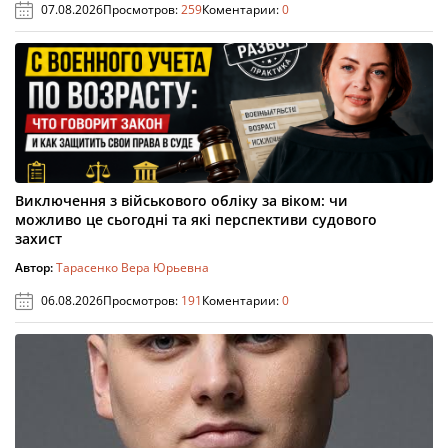
07.08.2026
Просмотров:
259
Коментарии:
0
Виключення з військового обліку за віком: чи
можливо це сьогодні та які перспективи судового
захист
Автор:
Тарасенко Вера Юрьевна
06.08.2026
Просмотров:
191
Коментарии:
0