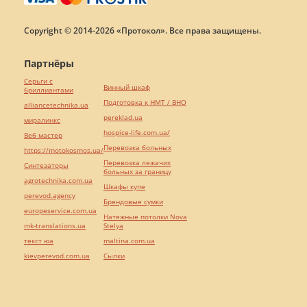
Copyright © 2014-2026 «Протокол». Все права защищены.
Партнёры
Серьги с
Винный шкаф
бриллиантами
Подготовка к НМТ / ВНО
alliancetechnika.ua
pereklad.ua
миралинкс
hospice-life.com.ua/
Веб мастер
Перевозка больных
https://motokosmos.ua/
Перевозка лежачих
Синтезаторы
больных за границу
agrotechnika.com.ua
Шкафы купе
perevod.agency
Брендовые сумки
europeservice.com.ua
Натяжные потолки Nova
mk-translations.ua
Stelya
текст юа
maltina.com.ua
kievperevod.com.ua
Cылки