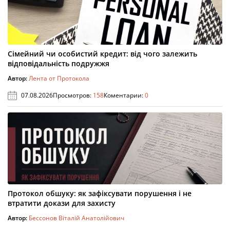
Сімейний чи особистий кредит: від чого залежить
відповідальність подружжя
Автор:
Лента от Протокола
07.08.2026
Просмотров:
158
Коментарии:
0
Протокол обшуку: як зафіксувати порушення і не
втратити докази для захисту
Автор:
Бессонов Віталій Анатолійович