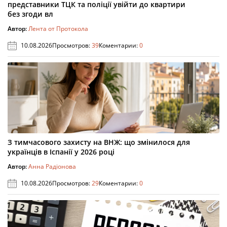
представники ТЦК та поліції увійти до квартири
без згоди вл
Автор:
Лента от Протокола
10.08.2026
Просмотров:
39
Коментарии:
0
З тимчасового захисту на ВНЖ: що змінилося для
українців в Іспанії у 2026 році
Автор:
Анна Радіонова
10.08.2026
Просмотров:
29
Коментарии:
0