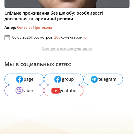
Спільне проживання без шлюбу: особливості
доведення та юридичні ризики
Автор:
Лента от Протокола
06.08.2026
Просмотров:
268
Коментарии:
0
Смотреть все консультации
Мы в социальных сетях:
page
group
telegram
viber
youtube