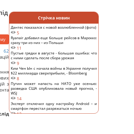
під
Стрічка новин
Дантес показался с новой возлюбленной (фото)
5
Ryanair добавил еще больше рейсов в Марокко:
аму
сразу три из них – из Польши
11
№ 62
Пустые грядки в августе - большая ошибка: что
ацій
с ними сделать после сбора урожая
9
Ким Чен Ын с начала войны в Украине получил
ення
$22 миллиарда сверхприбыли, - Bloomberg
ових
8
ій з
Путин может напасть на НАТО уже осенью:
разведка США опубликовала новый прогноз, -
єнта
WSJ
14
Эксперт отключил одну настройку Android – и
смартфон перестал разряжаться ночью
слід
12
Удары России по кораблям в Черном море: в FP
раскрыли последствия
13