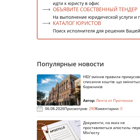
идти к юристу в офис
ОБЪЯВИТЕ СОБСТВЕННЫЙ ТЕНДЕР
На выполнение юридической услуги и 
КАТАЛОГ ЮРИСТОВ
Поиск исполнителя для решения Вашей
Популярные новости
НБУ змінив правила примусов
списання коштів: що змінитьс
боржників
Автор:
Лента от Протокола
06.08.2026
Просмотров:
290
Коментарии:
0
Документи, на яких не
проставляється апостиль: пере
Мін’юсту