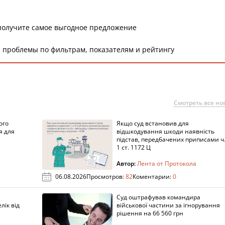
получите самое выгодное предложение
 проблемы по фильтрам, показателям и рейтингу
Смотреть все но
ого
Якщо суд встановив для
я для
відшкодування шкоди наявність
підстав, передбачених приписами ч
1 ст. 1172 Ц
Автор:
Лента от Протокола
06.08.2026
Просмотров:
82
Коментарии:
0
Суд оштрафував командира
лік від
військової частини за ігнорування
рішення на 66 560 грн