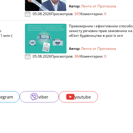
Автор:
Лента от Протокола
05.08.2026
Просмотров:
395
Коментарии:
0
Правомірним і ефективним способ
о
захисту речових прав замовника на
1 млн (
об’єкт будівництва в разі їх осп
Автор:
Лента от Протокола
05.08.2026
Просмотров:
384
Коментарии:
0
legram
viber
youtube