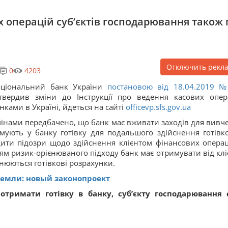
х операцій суб’єктів господарювання також 
Отключить рекл
0
4203
ціональний банк України
постановою від 18.04.2019 
твердив зміни до Інструкції про ведення касових опер
нками в Україні, йдеться на сайті
officevp.sfs.gov.ua
інами передбачено, що банк має вживати заходів для вивч
римують у банку готівку для подальшого здійснення готівк
дити підозри щодо здійснення клієнтом фінансових операц
ям ризик-орієнюваного підходу банк має отримувати від клі
снюються готівкові розрахунки.
земли: новый законопроект
тримати готівку в банку, суб’єкту господарювання 