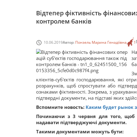
Відтепер фіктивність фінансови
контролем банків
10.06.2019
Автор:
Понзель Марина Генадіївна
1
На
за
ба
Зм
клієнтів-суб'єктів господарювання, які от
розрахунків, щоб спростувати або підтвер
ознаками фіктивності. Зокрема, з урахуванн
підтвердні документи, на підставі яких здій
Вспомните новость:
Каким будет рынок 
Починаючи з 3 червня для того, щоб о
надавати підтверджуючі документи.
Такими документами можуть бути: