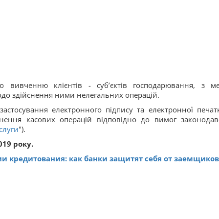
 вивченню клієнтів - суб’єктів господарювання, з м
одо здійснення ними нелегальних операцій.
астосування електронного підпису та електронної печат
йснення касових операцій відповідно до вимог законодав
слуги
").
019 року.
ии кредитования: как банки защитят себя от заемщиков