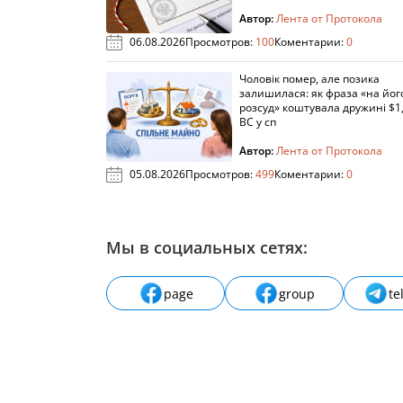
Автор:
Лента от Протокола
06.08.2026
Просмотров:
100
Коментарии:
0
Чоловік помер, але позика
залишилася: як фраза «на йог
розсуд» коштувала дружині $1,
ВС у сп
Автор:
Лента от Протокола
05.08.2026
Просмотров:
499
Коментарии:
0
Мы в социальных сетях:
page
group
te