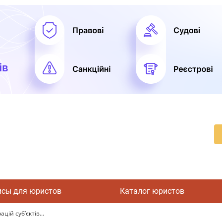
исы для юристов
Каталог юристов
цій суб’єктів...