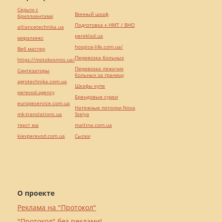
Серьги с
Винный шкаф
бриллиантами
Подготовка к НМТ / ВНО
alliancetechnika.ua
pereklad.ua
миралинкс
hospice-life.com.ua/
Веб мастер
Перевозка больных
https://motokosmos.ua/
Перевозка лежачих
Синтезаторы
больных за границу
agrotechnika.com.ua
Шкафы купе
perevod.agency
Брендовые сумки
europeservice.com.ua
Натяжные потолки Nova
mk-translations.ua
Stelya
текст юа
maltina.com.ua
kievperevod.com.ua
Cылки
О проекте
Реклама на "Протокол"
"Протокол" без реклами!