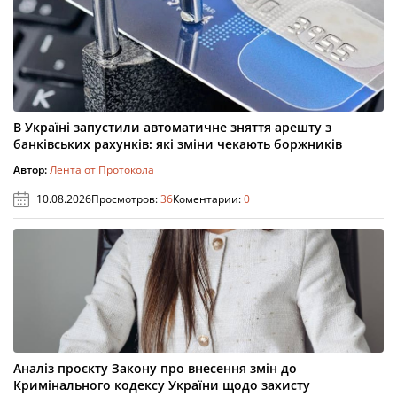
В Україні запустили автоматичне зняття арешту з
банківських рахунків: які зміни чекають боржників
Автор:
Лента от Протокола
10.08.2026
Просмотров:
36
Коментарии:
0
Аналіз проєкту Закону про внесення змін до
Кримінального кодексу України щодо захисту