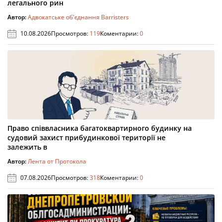
легального рин
Автор:
Адвокатське об'єднання Barristers
10.08.2026
Просмотров:
119
Коментарии:
0
Право співвласника багатоквартирного будинку на
судовий захист прибудинкової території не
залежить в
Автор:
Лента от Протокола
07.08.2026
Просмотров:
318
Коментарии:
0