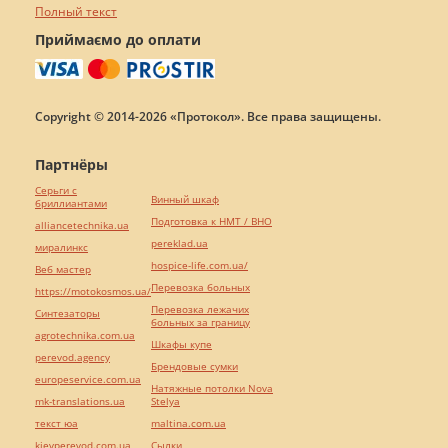
Полный текст
Приймаємо до оплати
Copyright © 2014-2026 «Протокол». Все права защищены.
Партнёры
Серьги с
Винный шкаф
бриллиантами
Подготовка к НМТ / ВНО
alliancetechnika.ua
pereklad.ua
миралинкс
hospice-life.com.ua/
Веб мастер
Перевозка больных
https://motokosmos.ua/
Перевозка лежачих
Синтезаторы
больных за границу
agrotechnika.com.ua
Шкафы купе
perevod.agency
Брендовые сумки
europeservice.com.ua
Натяжные потолки Nova
mk-translations.ua
Stelya
текст юа
maltina.com.ua
kievperevod.com.ua
Cылки