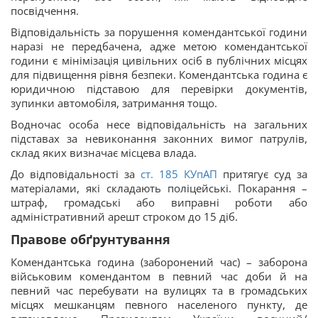
посвідчення.
Відповідальність за порушення комендантської години
наразі не передбачена, адже метою комендантської
години є мінімізація цивільних осіб в публічних місцях
для підвищення рівня безпеки. Комендантська година є
юридичною підставою для перевірки документів,
зупинки автомобіля, затримання тощо.
Водночас особа несе відповідальність на загальних
підставах за невиконання законних вимог патрулів,
склад яких визначає місцева влада.
До відповідальності за
ст.
185
КУпАП
притягує суд за
матеріалами, які складають поліцейські. Покарання –
штраф, громадські або виправні роботи або
адміністративний арешт строком до 15 діб.
Правове обґрунтування
Комендантська година (заборонений час) – заборона
військовим комендантом в певний час доби й на
певний час перебувати на вулицях та в громадських
місцях мешканцям певного населеного пункту, де