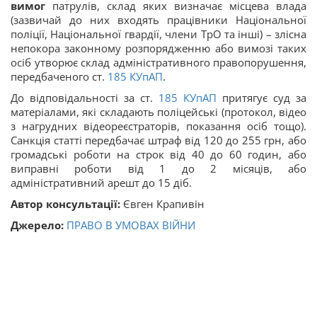
вимог
патрулів, склад яких визначає місцева влада
(зазвичай до них входять працівники Національної
поліції, Національної гвардії, члени ТрО та інші) – злісна
непокора законному розпорядженню або вимозі таких
осіб утворює склад адміністративного правопорушення,
передбаченого ст.
185
КУпАП
.
До відповідальності за ст.
185
КУпАП
притягує суд за
матеріалами, які складають поліцейські (протокол, відео
з нагрудних відеореєстраторів, показання осіб тощо).
Санкція статті передбачає штраф від 120 до 255 грн, або
громадські роботи на строк від 40 до 60 годин, або
виправні роботи від 1 до 2 місяців, або
адміністративний арешт до 15 діб.
Автор консультації:
Євген Крапивін
Джерело:
ПРАВО В УМОВАХ ВІЙНИ