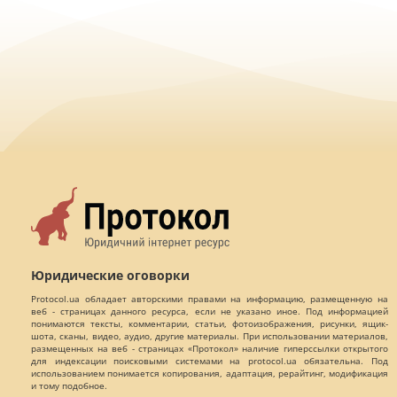
Юридические оговорки
Protocol.ua обладает авторскими правами на информацию, размещенную на
веб - страницах данного ресурса, если не указано иное. Под информацией
понимаются тексты, комментарии, статьи, фотоизображения, рисунки, ящик-
шота, сканы, видео, аудио, другие материалы. При использовании материалов,
размещенных на веб - страницах «Протокол» наличие гиперссылки открытого
для индексации поисковыми системами на protocol.ua обязательна. Под
использованием понимается копирования, адаптация, рерайтинг, модификация
и тому подобное.