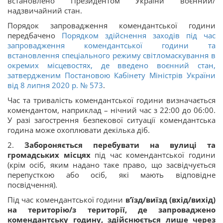
встановлено Президентом України воєнний/
надзвичайний стан.
Порядок запровадження комендантської години
передбачено
Порядком здійснення заходів під час
запровадження комендантської години та
встановлення спеціального режиму світломаскування в
окремих місцевостях, де введено воєнний стан,
затвердженим Постановою Кабінету Міністрів України
від 8 липня 2020 р. № 573
.
Час та тривалість комендантської години визначається
комендантом, наприклад – нічний час з 22:00 до 06:00.
У разі загострення безпекової ситуації комендантська
година може охоплювати декілька діб.
2.
Забороняється перебувати на вулиці та
громадських місцях
під час комендантської години
(крім осіб, яким надано таке право, що засвідчується
перепусткою або осіб, які мають відповідне
посвідчення).
Під час комендантської години
в’їзд/виїзд (вхід/вихід)
на територію/з території, де запроваджено
комендантську годину, здійснюється лише через