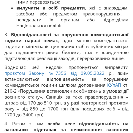
ними перевозяться;
вилучати в осіб предмети
, які є знаряддям,
засобом або предметом правопорушення, і
передавати їх органам або підрозділам
Національної поліції.
3.
Відповідальності за порушення комендантської
години наразі немає
, адже метою комендантської
години є мінімізація цивільних осіб в публічних місцях
для підвищення рівня безпеки, тож є юридичною
підставою для реалізації заходів, перерахованих вище.
Водночас цей недолік пропонується виправити
проєктом Закону №7356 від 09.05.2022
р., яким
встановлюється відповідальність за порушення
комендантської години шляхом доповнення
КУпАП
ст.
210-2 «Порушення встановлених обмежень в умовах дії
воєнного стану». Санкція за таке правопорушення –
штраф від 170 до 510 грн, а у разі повторності протягом
року – від 850 до 1700 грн (для посадових осіб – від
1700 до 3400 грн).
4. Разом з тим
особа несе відповідальність на
загальних підставах за невиконання законних