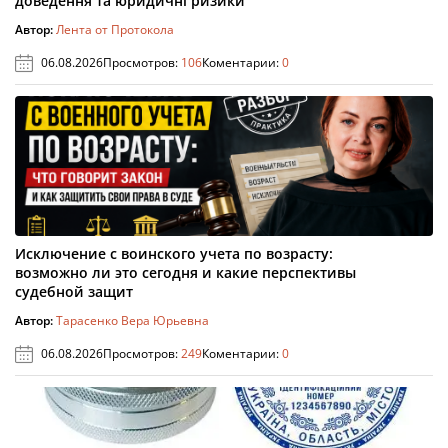
доведення та юридичні ризики
Автор:
Лента от Протокола
06.08.2026
Просмотров:
106
Коментарии:
0
Исключение с воинского учета по возрасту:
возможно ли это сегодня и какие перспективы
судебной защит
Автор:
Тарасенко Вера Юрьевна
06.08.2026
Просмотров:
249
Коментарии:
0