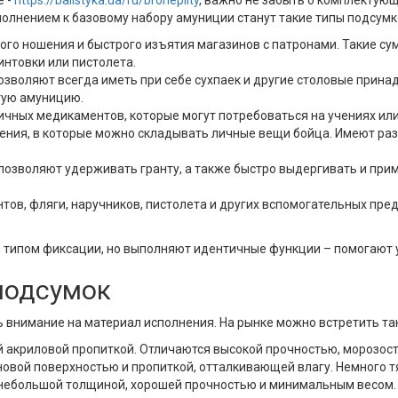
е -
https://balistyka.ua/ru/broneplity
, важно не забыть о комплектую
олнением к базовому набору амуниции станут такие типы подсумк
ого ношения и быстрого изъятия магазинов с патронами. Такие су
интовки или пистолета.
зволяют всегда иметь при себе сухпаек и другие столовые прина
гую амуницию.
чных медикаментов, которые могут потребоваться на учениях или
ения, в которые можно складывать личные вещи бойца. Имеют раз
позволяют удерживать гранту, а также быстро выдергивать и прим
нтов, фляги, наручников, пистолета и других вспомогательных пре
 типом фиксации, но выполняют идентичные функции – помогают 
подсумок
 внимание на материал исполнения. На рынке можно встретить та
й акриловой пропиткой. Отличаются высокой прочностью, морозос
новой поверхностью и пропиткой, отталкивающей влагу. Немного т
небольшой толщиной, хорошей прочностью и минимальным весом.