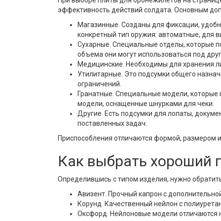
При выборе плиты для бронежилетов на страниц
эффективность действий солдата. Основным доп
Магазинные. Созданы для фиксации, удобн
конкретный тип оружия: автоматные, для в
Сухарные. Специальные отделы, которые по
объема они могут использоваться под дру
Медицинские. Необходимы для хранения ли
Утилитарные. Это подсумки общего назнач
ограничений.
Гранатные. Специальные модели, которые 
модели, оснащенные шнурками для чеки.
Другие. Есть подсумки для лопаты, докуме
поставленных задач.
Приспособления отличаются формой, размером и
Как выбрать хороший 
Определившись с типом изделия, нужно обратить
Авизент. Прочный капрон с дополнительно
Корунд. Качественный нейлон с полиурета
Оксфорд. Нейлоновые модели отличаются 