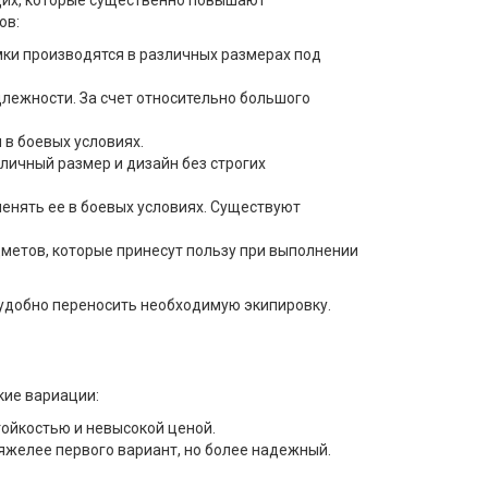
щих, которые существенно повышают
ов:
мки производятся в различных размерах под
длежности. За счет относительно большого
 в боевых условиях.
личный размер и дизайн без строгих
енять ее в боевых условиях. Существуют
дметов, которые принесут пользу при выполнении
удобно переносить необходимую экипировку.
кие вариации:
тойкостью и невысокой ценой.
яжелее первого вариант, но более надежный.