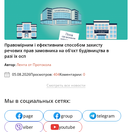
Правомірним і ефективним способом захисту
речових прав замовника на об’єкт будівництва в
разі їх осп
Автор:
Лента от Протокола
05.08.2026
Просмотров:
404
Коментарии:
0
Смотреть все новости
Мы в социальных сетях:
page
group
telegram
viber
youtube