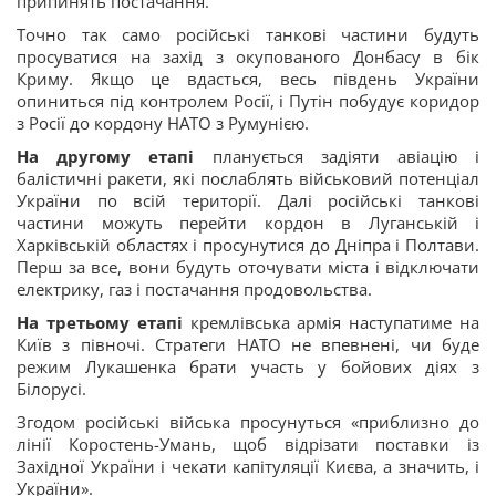
припинять постачання.
Точно так само російські танкові частини будуть
просуватися на захід з окупованого Донбасу в бік
Криму. Якщо це вдасться, весь південь України
опиниться під контролем Росії, і Путін побудує коридор
з Росії до кордону НАТО з Румунією.
На другому етапі
планується задіяти авіацію і
балістичні ракети, які послаблять військовий потенціал
України по всій території. Далі російські танкові
частини можуть перейти кордон в Луганській і
Харківській областях і просунутися до Дніпра і Полтави.
Перш за все, вони будуть оточувати міста і відключати
електрику, газ і постачання продовольства.
На третьому етапі
кремлівська армія наступатиме на
Київ з півночі. Стратеги НАТО не впевнені, чи буде
режим Лукашенка брати участь у бойових діях з
Білорусі.
Згодом російські війська просунуться «приблизно до
лінії Коростень-Умань, щоб відрізати поставки із
Західної України і чекати капітуляції Києва, а значить, і
України».