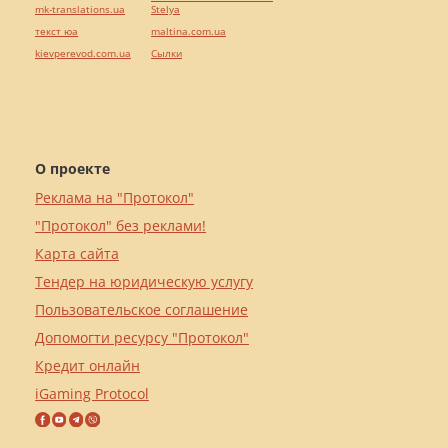
mk-translations.ua
Stelya
текст юа
maltina.com.ua
kievperevod.com.ua
Cылки
О проекте
Реклама на "Протокол"
"Протокол" без реклами!
Карта сайта
Тендер на юридическую услугу
Пользовательское соглашение
Допомогти ресурсу "Протокол"
Кредит онлайн
iGaming Protocol