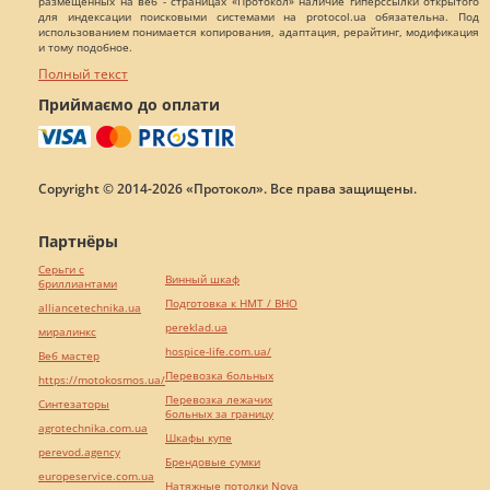
размещенных на веб - страницах «Протокол» наличие гиперссылки открытого
для индексации поисковыми системами на protocol.ua обязательна. Под
использованием понимается копирования, адаптация, рерайтинг, модификация
и тому подобное.
Полный текст
Приймаємо до оплати
Copyright © 2014-2026 «Протокол». Все права защищены.
Партнёры
Серьги с
Винный шкаф
бриллиантами
Подготовка к НМТ / ВНО
alliancetechnika.ua
pereklad.ua
миралинкс
hospice-life.com.ua/
Веб мастер
Перевозка больных
https://motokosmos.ua/
Перевозка лежачих
Синтезаторы
больных за границу
agrotechnika.com.ua
Шкафы купе
perevod.agency
Брендовые сумки
europeservice.com.ua
Натяжные потолки Nova