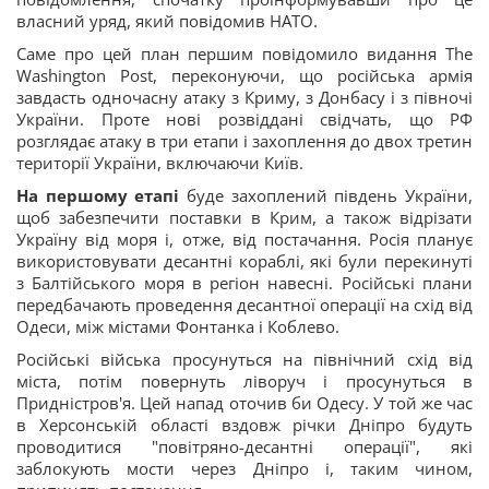
власний уряд, який повідомив НАТО.
Саме про цей план першим повідомило видання The
Washington Post, переконуючи, що російська армія
завдасть одночасну атаку з Криму, з Донбасу і з півночі
України. Проте нові розвіддані свідчать, що РФ
розглядає атаку в три етапи і захоплення до двох третин
території України, включаючи Київ.
На першому етапі
буде захоплений південь України,
щоб забезпечити поставки в Крим, а також відрізати
Україну від моря і, отже, від постачання. Росія планує
використовувати десантні кораблі, які були перекинуті
з Балтійського моря в регіон навесні. Російські плани
передбачають проведення десантної операції на схід від
Одеси, між містами Фонтанка і Коблево.
Російські війська просунуться на північний схід від
міста, потім повернуть ліворуч і просунуться в
Придністров'я. Цей напад оточив би Одесу. У той же час
в Херсонській області вздовж річки Дніпро будуть
проводитися "повітряно-десантні операції", які
заблокують мости через Дніпро і, таким чином,