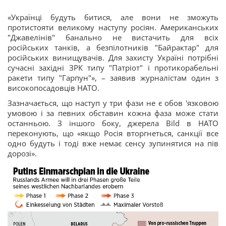
«Українці будуть битися, але вони не зможуть
протистояти великому наступу росіян. Американських
"Джавелінів" банально не вистачить для всіх
російських танків, а безпілотників "Байрактар" для
російських винищувачів. Для захисту Україні потрібні
сучасні західні ЗРК типу "Патріот" і протикорабельні
ракети типу "Гарпун"», – заявив журналістам один з
високопосадовців НАТО.
Зазначається, що наступ у три фази не є обов 'язковою
умовою і за певних обставин кожна фаза може стати
останньою. З іншого боку, джерела Bild в НАТО
переконують, що «якщо Росія вторгнеться, санкції все
одно будуть і тоді вже немає сенсу зупинятися на пів
дорозі».