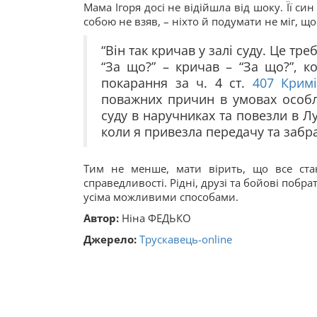
Мама Ігоря досі не відійшла від шоку. Її син
собою не взяв, – ніхто й подумати не міг, щ
“Він так кричав у залі суду. Це тре
“За що?” – кричав – “За що?”, 
покарання за ч. 4 ст.
407
Кримі
поважних причин в умовах особли
суду в наручниках та повезли в Л
коли я привезла передачу та забрал
Тим не менше, мати вірить, що все ста
справедливості. Рідні, друзі та бойові поб
усіма можливими способами.
Автор:
Ніна ФЕДЬКО
Джерело:
Трускавець-online