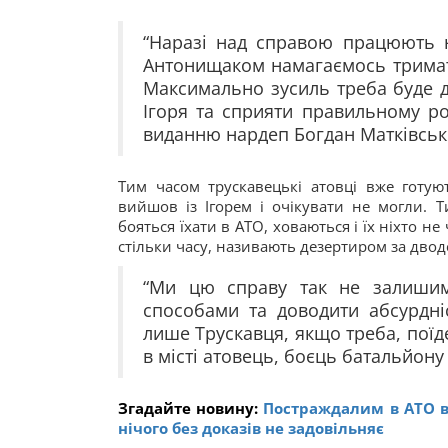
“Наразі над справою працюють 
Антонищаком намагаємось тримати
Максимально зусиль треба буде д
Ігоря та сприяти правильному р
виданню нардеп Богдан Матківськ
Тим часом трускавецькі атовці вже готую
вийшов із Ігорем і очікувати не могли. Т
бояться їхати в АТО, ховаються і їх ніхто н
стільки часу, називають дезертиром за двод
“Ми цю справу так не залишим
способами та доводити абсурдні
лише Трускавця, якщо треба, поїд
в місті атовець, боєць батальйон
Згадайте новину:
Постраждалим в АТО в
нічого без доказів не задовільняє