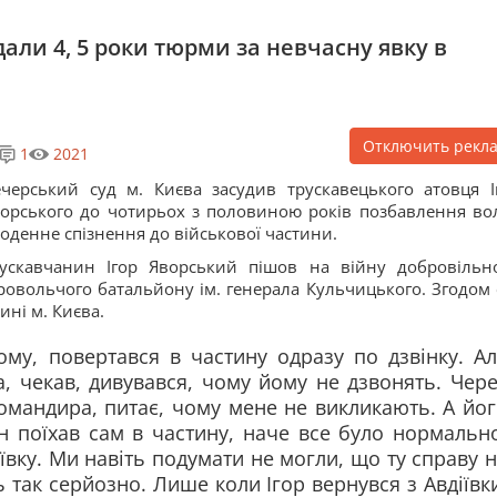
дали 4, 5 роки тюрми за невчасну явку в
Отключить рекл
1
2021
черський суд м. Києва засудив трускавецького атовця І
орського до чотирьох з половиною років позбавлення вол
оденне спізнення до військової частини.
ускавчанин Ігор Яворський пішов на війну добровільн
бровольчого батальйону ім. генерала Кульчицького. Згодом 
ині м. Києва.
ому, повертався в частину одразу по дзвінку. А
а, чекав, дивувався, чому йому не дзвонять. Чер
командира, питає, чому мене не викликають. А йо
ін поїхав сам в частину, наче все було нормальн
іївку. Ми навіть подумати не могли, що ту справу 
 так серйозно. Лише коли Ігор вернувся з Авдіївк