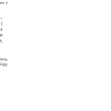
ких з
 –
 (
з
ли
и,
тись
боду