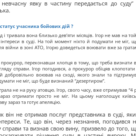
невчасну явку в частину передається до суду” 
ька.
статус учасника бойових дій ?
і тривала вона близько дев’яти місяців. Ігор не мав на той
інтереси в суді. На той момент ніхто й подумати не міг, щ
я війни в зоні АТО, Ігорю доведеться воювати вже за грата
м прокурор, переконавши хлопця в тому, що треба визнати 
ляду справи. Ігор погодився, а прокурор обіцяв клопотати
й добровільно воював на сході, якого знали та підтриму
думати не міг, що буде визнаний “дезертиром”.
грала не на руку атовцю. Ігор, свого часу, вже отримував “4 
зараз отримати просто не міг. На цьому наголошує київс
ву зараз та готує апеляцію.
як він не отримав послуг представника в суді, як
нтереси. Те, що він, через незнання, погодився 
справи та визнав свою вину, призвело до того, 
оскаржувати рішення суду в частині вироку. М