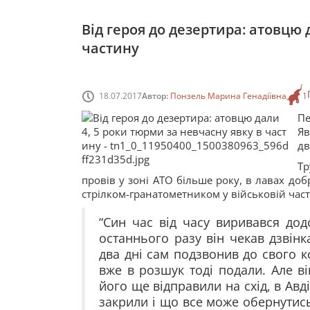
Від героя до дезертира: атовцю 
частину
18.07.2017
Автор:
Понзель Марина Генадіївна
1
Пе
Яв
дв
Тр
провів у зоні АТО більше року, в лавах до
стрілком-гранатометником у військовій част
“Син час від часу виривався дод
останнього разу він чекав дзвінк
два дні сам подзвонив до свого 
вже в розшук тоді подали. Але в
його ще відправили на схід, в Авд
закрили і що все може обернутись