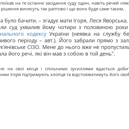
 поїхав на те останнє засідання суду один, навіть речей нія
о рішення винесуть так раптово і що воно буде саме таким.
ба було бачити, – згадує мати Ігоря, Леся Яворська,
коли суд ухвалив йому чотири з половиною роки
нального кодексу
України (неявка на службу бе
вого періоду – авт.). Його забрали прямо з за
ук’янівське СІЗО. Мене до нього вже не пропустил
а його речі, які він мав з собою в той день”.
не на свої місця і спільними зусиллями вдасться доби
ратими Ігоря підтримують хлопця та відстоюватимуть його сво