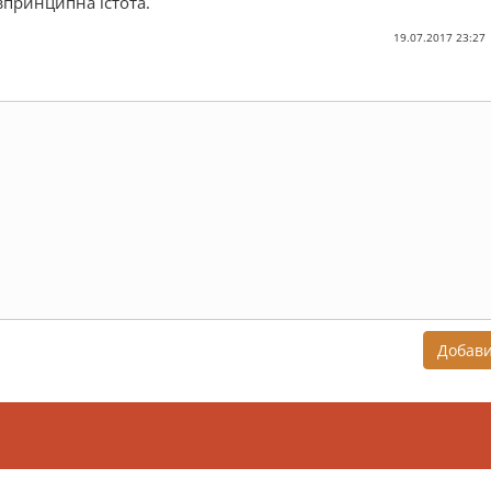
зпринципна істота.
19.07.2017 23:27
Добав