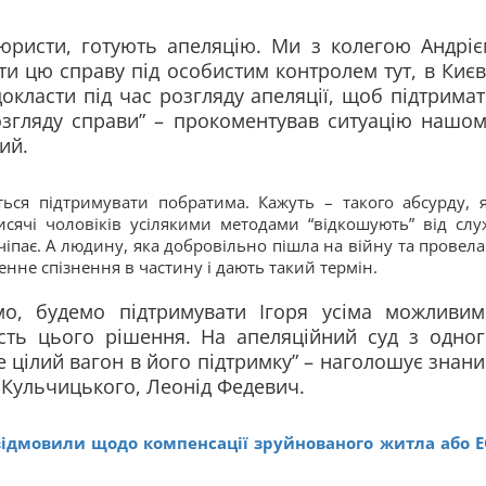
юристи, готують апеляцію. Ми з колегою Андріє
 цю справу під особистим контролем тут, в Києв
окласти під час розгляду апеляції, щоб підтрима
озгляду справи” – прокоментував ситуацію нашо
ий.
ться підтримувати побратима. Кажуть – такого абсурду, 
исячі чоловіків усілякими методами “відкошують” від слу
е чіпає. А людину, яка добровільно пішла на війну та провела
енне спізнення в частину і дають такий термін.
о, будемо підтримувати Ігоря усіма можливим
сть цього рішення. На апеляційний суд з одног
е цілий вагон в його підтримку” – наголошує знан
у Кульчицького, Леонід Федевич.
ідмовили щодо компенсації зруйнованого житла або 