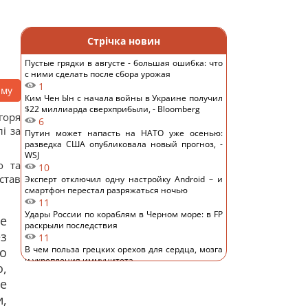
Стрічка новин
Пустые грядки в августе - большая ошибка: что
с ними сделать после сбора урожая
1
аму
Ким Чен Ын с начала войны в Украине получил
$22 миллиарда сверхприбыли, - Bloomberg
горя
6
і за
Путин может напасть на НАТО уже осенью:
разведка США опубликовала новый прогноз, -
WSJ
о та
10
став
Эксперт отключил одну настройку Android – и
смартфон перестал разряжаться ночью
11
Удары России по кораблям в Черном море: в FP
ле
раскрыли последствия
ез
11
В чем польза грецких орехов для сердца, мозга
го
и укрепления иммунитета
о,
11
не
В Генштабе ВСУ сообщили, на какую сумму
страны НАТО выделят Украине военную
и,
помощь