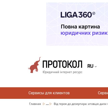
RU
Сервисы для клиентов
Серв
...
Главная
Від героя до дезертира: атовцю дали 4