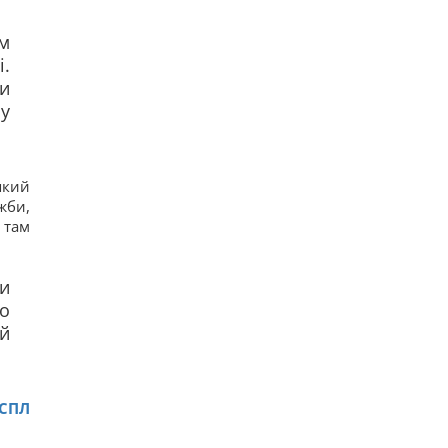
м
і.
ти
му
який
жби,
 там
и
о
ий
ЕСПЛ