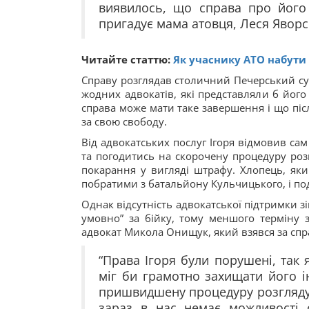
виявилось, що справа про його 
пригадує мама атовця, Леся Яворс
Читайте статтю:
Як учаснику АТО набути 
Справу розглядав столичний Печерський суд 
жодних адвокатів, які представляли б його 
справа може мати таке завершення і що післ
за свою свободу.
Від адвокатських послуг Ігоря відмовив са
та погодитись на скорочену процедуру розг
покарання у вигляді штрафу. Хлопець, яки
побратими з батальйону Кульчицького, і по
Однак відсутність адвокатської підтримки зі
умовно” за бійку, тому меншого терміну 
адвокат Микола Онищук, який взявся за спра
“Права Ігоря були порушені, так 
міг би грамотно захищати його і
пришвидшену процедуру розгляду 
зараз в нас немає можливості 