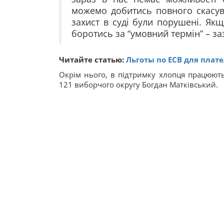
можемо добитись повного скасув
захист в суді були порушені. Як
боротись за “умовний термін” – за
Читайте статью:
Льготы по ЕСВ для плат
Окрім нього, в підтримку хлопця працюють
121 виборчого округу Богдан Матківський.