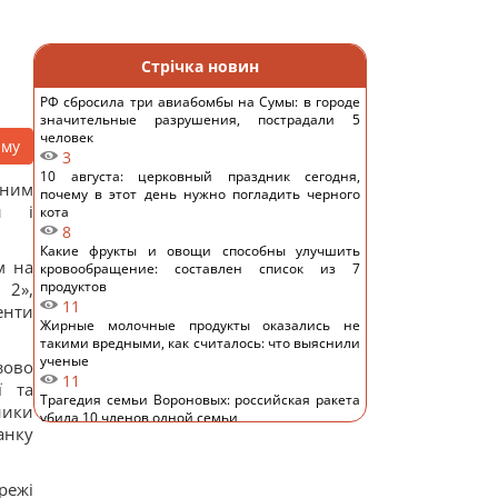
Стрічка новин
РФ сбросила три авиабомбы на Сумы: в городе
значительные разрушения, пострадали 5
человек
аму
3
10 августа: церковный праздник сегодня,
нним
почему в этот день нужно погладить черного
ки і
кота
8
Какие фрукты и овощи способны улучшить
м на
кровообращение: составлен список из 7
продуктов
2»,
11
енти
Жирные молочные продукты оказались не
такими вредными, как считалось: что выяснили
ученые
зово
11
ї та
Трагедия семьи Вороновых: российская ракета
ники
убила 10 членов одной семьи
анку
9
Нападёт ли Путин на НАТО: эксперт предсказал,
во что это ему обойдётся
режі
9