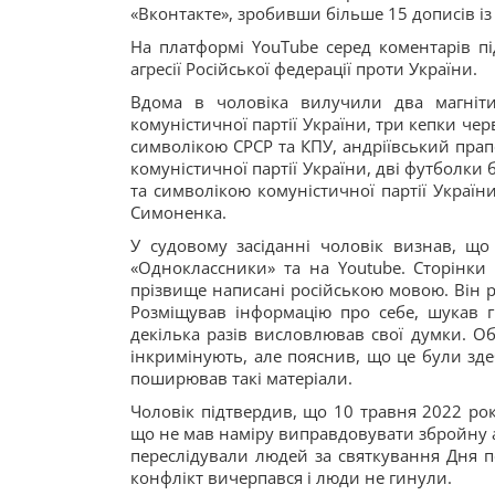
«Вконтакте», зробивши більше 15 дописів і
На платформі YouTube серед коментарів пі
агресії Російської федерації проти України.
Вдома
в чоловіка вилучили два магніт
комуністичної партії України, три кепки че
символікою СРСР та КПУ, андріївський прапо
комуністичної партії України, дві футболки
та символікою комуністичної партії України
Симоненка.
У судовому засіданні чоловік визнав, що 
«Одноклассники» та на Youtube. Сторінки 
прізвище написані російською мовою. Він р
Розміщував інформацію про себе, шукав гр
декілька разів висловлював свої думки. Об
інкримінують, але пояснив, що це були зде
поширював такі матеріали.
Чоловік підтвердив, що 10 травня 2022 рок
що не мав наміру виправдовувати збройну аг
переслідували людей за святкування Дня п
конфлікт вичерпався і люди не гинули.