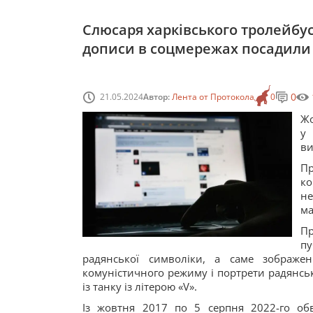
Слюсаря харківського тролейбус
дописи в соцмережах посадили 
0
21.05.2024
Автор:
Лента от Протокола
0
Жо
у
ви
Пр
к
н
ма
Пр
пу
радянської символіки, а саме зображен
комуністичного режиму і портрети радянськи
із танку із літерою «V».
Із жовтня 2017 по 5 серпня 2022-го об