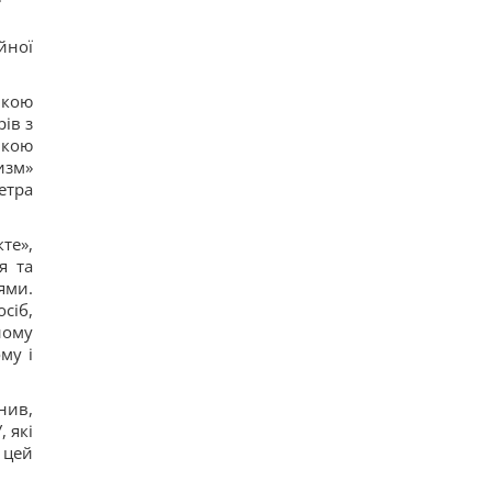
Турция возобновила транзит судов через
Чёрное море после задержек, – Bloomberg
йної
11
Украина готовит Чернобыль к очередной
попытке вторжения со стороны РФ, – Der Spiegel
ікою
8
ів з
В России заявили о желании пробиться к
ікою
Индийскому океану
14
изм»
Тайвань продемонстрировал в ходе военных
етра
учений дроны, с помощью которых Украина
наносит удары по РФ, – BI
11
те»,
Украина поставила на колени бизнес-империю
я та
самой богатой женщины России, – NYT
ями.
11
сіб,
Россия подписала меморандум с Сирией
йому
касательно будущего своих баз в стране
12
му і
На месте Каховского водохранилища
происходит то, чего нет больше нигде в мире, -
ученые
нив,
16
 які
Гороскоп на 10 августа по картам Таро:
 цей
Близнецам - старые установки, Девам - цели
21