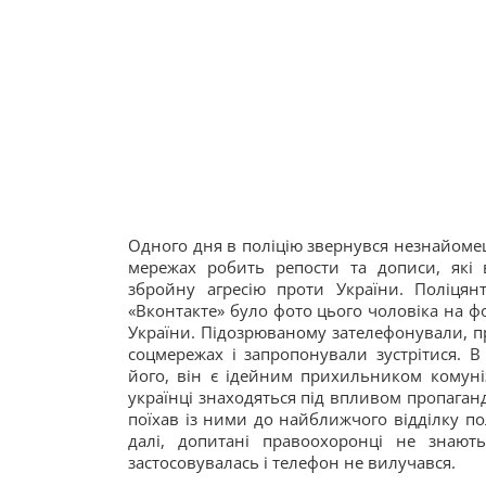
Одного дня в поліцію звернувся незнайомец
мережах робить репости та дописи, які
збройну агресію проти України. Поліцян
«Вконтакте» було фото цього чоловіка на фо
України. Підозрюваному зателефонували, пр
соцмережах і запропонували зустрітися. В
його, він є ідейним прихильником комуніз
українці знаходяться під впливом пропаганд
поїхав із ними до найближчого відділку по
далі, допитані правоохоронці не знают
застосовувалась і телефон не вилучався.