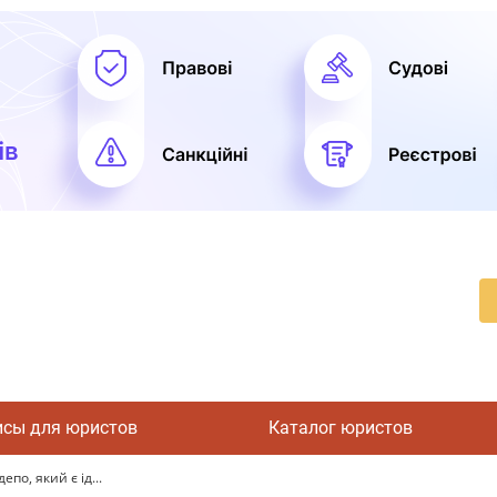
исы для юристов
Каталог юристов
по, який є ід...