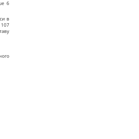
ше 6
си в
 107
ставу
ного