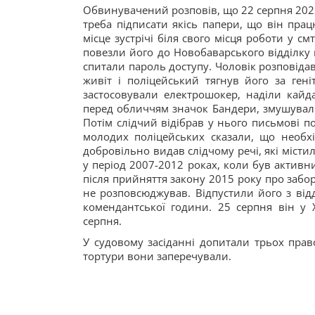
Обвинувачений розповів, що 22 серпня 2022
треба підписати якісь папери, що він пра
місце зустрічі біля свого місця роботи у см
повезли його до Новобаварського відділку 
спитали пароль доступу. Чоловік розповідав
живіт і поліцейський тягнув його за гені
застосовували електрошокер, наділи кайд
перед обличчям значок Бандери, змушували
Потім слідчий відібрав у нього письмові по
молодих поліцейських сказали, що необхі
добровільно видав слідчому речі, які місти
у період 2007-2012 роках, коли був активн
після прийняття закону 2015 року про забор
не розповсюджував. Відпустили його з відд
комендантської години. 25 серпня він у
серпня.
У судовому засіданні допитали трьох право
тортури вони заперечували.