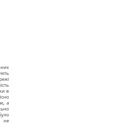
ьних
ують
режі
ість
ки в
йсно
є, а
льно
було
а не