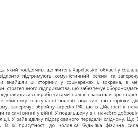
ь, який повідомив, що житель Харківської області у соціал
 відкрито підтримують комуністичний режим та запереч
ти знайшли ці сторінки у соцмережах і, зокрема, в ме
ні стратегічного підприємства, що забезпечує обороноздатн
едставилися співробітниками поліції і запитали про сторін
 особистому спілкуванні чоловік пояснив, що сторінки ді
му, заперечує збройну агресію РФ, що в дійсності її нема
и та самі винні у війні. У подальшому він начебто доброві
ліції. У райвідділку підозрюваного передали слідчому. Що 
ь. В їх присутності до чоловіка будь-яка фізична сил