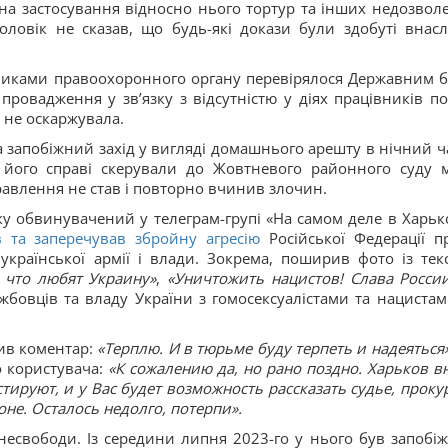
а застосування відносно нього тортур та інших недозвол
оловік не сказав, що будь-які докази були здобуті внасл
никами правоохоронного органу перевірялося Державним 
провадження у звʼязку з відсутністю у діях працівників пол
 не оскаржувала.
ка запобіжний захід у вигляді домашнього арешту в нічний ча
його справі скерували до Жовтневого районного суду м
равлення не став і повторно вчинив злочин.
оку обвинувачений у телеграм-групі «На самом деле в Харьк
 та заперечував збройну агресію
Російської Федерації п
української армії і влади. Зокрема, поширив фото із тек
 что любят Украину»
,
«Уничтожить нацистов! Слава Росси
жбовців та владу України з гомосексуалістами та нацистам
шив коментар:
«Терплю. И в тюрьме буду терпеть и надеяться
о користувача:
«К сожалению да, но рано поздно. Харьков в
тируют, и у Вас будет возможность рассказать судье, проку
оне. Осталось недолго, потерпи».
 несвободи. Із середини липня 2023-го у нього був запобі