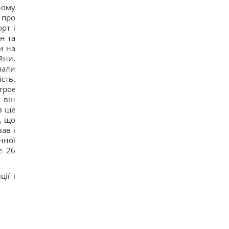
В РФ говорят о пусках Х-101 с носителей КАБов
йому
Су-34: аналитики оценили, возможно ли это
 про
18
рт і
Усовершенствованные "Герани" врага: эксперт
н та
оценил угрозу и раскрыл способ
противодействия
и на
16
йни,
В Нью-Йорке нашли простой способ снизить
лали
температуру крыши почти на 25 °C
сть.
15
троє
Выпросила рецепт кабачков по-корейски у
продавца на рынке: готовлю просто так и на
 він
зиму
в ще
15
, що
Пономарев в день 53-летия раскрыл свой
ав і
самый большой секрет
нної
16
е 26
Как отучить кота запрыгивать на стол:
владельцы поделились рабочими методами
18
ії і