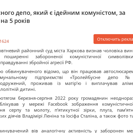
ного депо, який є ідейним комуністом, за
на 5 років
Отключить рекл
1624
втневий районний суд міста Харкова визнав чоловіка ви
 поширенні забороненої комуністичної символів
правдуванні збройної агресії РФ.
о обвинуваченого відомо, що він працював автослюсаре
омунальному підприємстві «Тролейбусне депо №
еодружений, проживав із матірʼю і виплачував алім
лолітній дитині.
отягом березня-серпня 2022 року громадянин неоднора
блікував у мережі Facebook зображення комуністично
ня серпу та молоту, пʼятикутної зірки, плуга, памʼят
х діячів Владімірі Леніна та Іосіфа Сталіна, а також фото т
винувачений вів аналогічну активність у заборонен ме