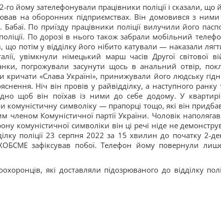
-го йому зателефонували працівники поліції і сказали, що 
цював на оборонних підприємствах. Він домовився з ними
т. Бабаї. По приїзду працівники поліції вилучили його паспо
поліції. По дорозі в нього також забрали мобільний телефо
, що потім у відділку його нібито катували — наказали лягт
талії, увімкнули німецький марш часів Другої світової ві
анки, погрожували засунути щось в анальний отвір, пок
 кричати «Слава Україні», принижували його людську гідні
яснення. Ніч він провів у райвідділку, а наступного ранку 
дно щоб він поїхав із ними до себе додому. У квартирі
ли комуністичну символіку — прапорці тощо, які він придба
им членом Комуністичної партії України. Чоловік наполягав
ону комуністичної символіки він ці речі ніде не демонструв
ілку поліції 23 серпня 2022 за 15 хвилин до початку 2-де
 ХОБСМЕ зафіксував побої. Телефон йому повернули лиш
охоронців, які доставляли підозрюваного до відділку поліц