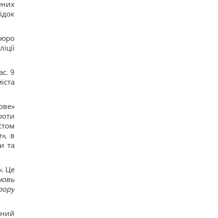
ених
ідок
бюро
іції
с. 9
іста
ове»
роти
стом
и»
, в
и та
»
. Це
новь
рору
жний