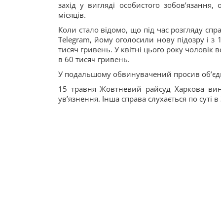
захід у вигляді особистого зобовʼязання
місяців.
Коли стало відомо, що під час розгляду спр
Telegram, йому оголосили нову підозру і з 
тисяч гривень. У квітні цього року чоловік в
в 60 тисяч гривень.
У подальшому обвинувачений просив обʼєдна
15 травня Жовтневий райсуд Харкова вин
увʼязнення. Інша справа слухається по суті в 