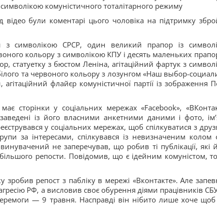
з символікою комуністичного тоталітарного режиму
д відео були коментарі цього чоловіка на підтримку збро
и з символікою СРСР, один великий прапор із символ
рвоного кольору з символікою КПУ і десять маленьких прапор
р, статуетку з бюстом Леніна, агітаційний фартук з символ
 білого та червоного кольору з лозунгом «Наш выбор-социал
, агітаційний флайєр комуністичної партії із зображення П
має сторінки у соціальних мережах «Facebook», «ВКонтак
заведені із його власними анкетними даними і фото, імʼ
еєструвався у соціальних мережах, щоб спілкуватися з друз
упи за інтересами, спілкувався із невизначеним колом о
винувачений не заперечував, що робив ті публікації, які 
більшого репости. Повідомив, що є ідейним комуністом, то
у зробив репост з пабліку в мережі «Вконтакте». Але запев
ресію РФ, а висловив своє обурення діями працівників СБУ,
еремоги — 9 травня. Насправді він нібито лише хоче щоб