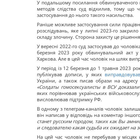
У подальшому посилання обвинуваченого н
методів слідства суд відхилив, тому що ч
застосування до нього такого насильства.
Раніше можливе застосування сили праців
розслідувань, яке у липні 2023-го закрило 
складу злочину. Сторона захисту це рішення
У вересні 2022-го суд застосував до чолові
березня 2023 року обвинувальний акт у 
Харкова. Але в цей час чоловік на шлях вип
У період із 12 березня до 1 травня 2023 р
публікував дописи, у яких
виправдовував
України, а також писав образи на адресу 
«Солдаты гомосексуалисты в ВСУ доказали
яких порівнював українських військовослу
висловлював підтримку РФ.
В одному з телеграм-каналів чоловік зали
він написав у відповідь на коментар іншог
станет русским городом, таких как Вы амнис
и следователю какая судьба их ожидает на з
На цей час чоловік не перебував у місцях