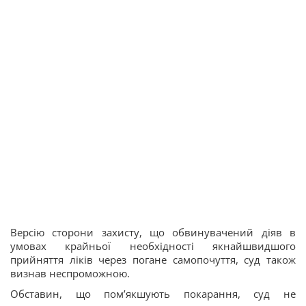
Версію сторони захисту, що обвинувачений діяв в
умовах крайньої необхідності якнайшвидшого
прийняття ліків через погане самопочуття, суд також
визнав неспроможною.
Обставин, що помʼякшують покарання, суд не