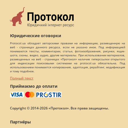
Юридические оговорки
Protocol.ua обладает авторскими правами на информацию, размещенную на
веб - страницах данного ресурса, если не указано иное. Под информацией
понимаются тексты, комментарии, статьи, фотоизображения, рисунки, ящик-
шота, сканы, видео, аудио, другие материалы. При использовании материалов,
размещенных на веб - страницах «Протокол» наличие гиперссылки открытого
для индексации поисковыми системами на protocol.ua обязательна. Под
использованием понимается копирования, адаптация, рерайтинг, модификация
и тому подобное.
Полный текст
Приймаємо до оплати
Copyright © 2014-2026 «Протокол». Все права защищены.
Партнёры