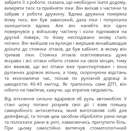
забрати її з роботи, сказала, що необхідно їхати додому,
виміряти тиск та прийняти ліки. Він виїхав з частини та
забрав з роботи дружину. Вдома дружина поміряла
йому тиск, він був зависокий, дала ліки і попросила
залишитися вдома. Але він начебто все одно
повернувся у військову частину і коли піднімався на
другий поверх, то йому несподівано знову стало
погано. Він вийшов на вулицю і вирішив якнайшвидше
доїхати до стоянки літаків, де був кабінет, в якому він
тримав ліки. Стоянка літаків освітлювалась дуже
яскраво і всі літаки нібито стояли на своїх місцях, тому
він вважав, що всі літаки вже транспортовані і зона
руліжних доріжок вільна, а тому, скорочуючи відстань
та економлячи час, поїхав по руліжній доріжці зі
швидкістю 40-45 км/год. Як трапилось саме ДТП, він
нібито не памʼятає, кажучи, що втратив свідомість.
Від зіткнення сильно вдарився об руль автомобіля. У
стані шоку погано розумів свої дії і взяв пляшку
саморобного антисептика, який виготовляв собі для
дезінфекції, та почав цим засобом обробляти рани лиця
та полоскати рани в роті, намагаючись притупити біль.
При цьому самостійно витягнув стоматологічний