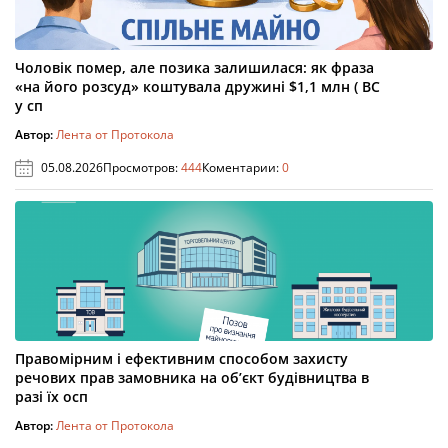
Чоловік помер, але позика залишилася: як фраза
«на його розсуд» коштувала дружині $1,1 млн ( ВС
у сп
Автор:
Лента от Протокола
05.08.2026
Просмотров:
444
Коментарии:
0
Правомірним і ефективним способом захисту
речових прав замовника на об’єкт будівництва в
разі їх осп
Автор:
Лента от Протокола