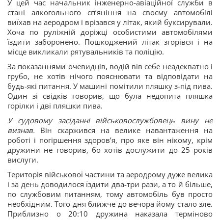
У цей час начальник інженерно-авіаційної служби в
стані алкогольного спʼяніння на своєму автомобілі
виїхав на аеродром і врізався у літак, який буксирували.
Хоча по руліжній доріжці особистими автомобілями
їздити заборонено. Пошкоджений літак згорівся і на
місце викликали рятувальників та поліцію.
За показаннями очевидців, водій вів себе неадекватно і
грубо, не хотів нічого пояснювати та відповідати на
будь-які питання. У машині помітили пляшку з-під пива.
Один зі свідків говорив, що була недопита пляшка
горілки і дві пляшки пива.
У судовому засіданні військовослужбовець вину не
визнав.
Він скаржився на велике навантаження на
роботі і погіршення здоровʼя, про яке він нікому, крім
дружини не говорив, бо хотів дослужити до 25 років
вислуги.
Територія військової частини та аеродрому дуже велика
і за день доводилося їздити два-три рази, а то й більше,
по службовим питанням, тому автомобіль був просто
необхідним. Того дня ближче до вечора йому стало зле.
Приблизно о 20:10 дружина наказала терміново