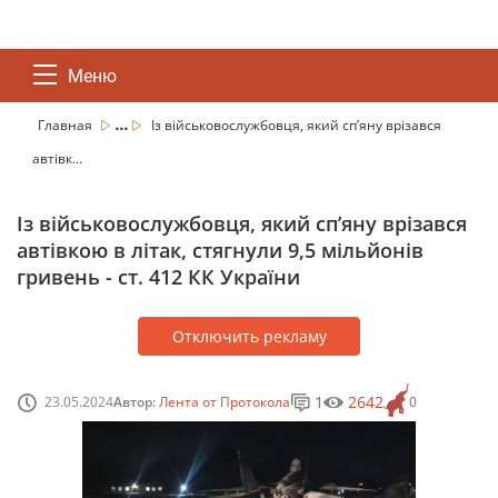
Меню
...
Главная
Із військовослужбовця, який спʼяну врізався
автівк...
Із військовослужбовця, який спʼяну врізався
автівкою в літак, стягнули 9,5 мільйонів
гривень - ст. 412 КК України
Отключить рекламу
1
2642
23.05.2024
Автор:
Лента от Протокола
0