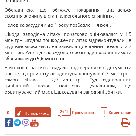
встановив.
Обставиною, що обтяжує покарання, визнається
скоєння злочину в стані алкогольного спʼяніння.
Чоловіка засудили до 1 року позбавлення волі.
Шкода, заподіяна літаку, початково оцінювалася у 1,5
млн грн. Згодом пошкоджений літак відремонтували і в
суді військова частина заявила цивільний позов у 2,7
млн грн. Але під час судового розгляду позовні вимоги
збільшили
до 9,6 млн грн
.
Військова частина надала підтверджуючі документи
про те, що ремонту авіадвигуна коштував 6,7 млн грн і
самого літака — 2,9 млн грн. Суд задовольнив
цивільний позов повністю, ухваливши, що
обвинувачений має відшкодувати заподіяні збитки.
1
2642
0
Просмотров
Коментарии
Понравилось