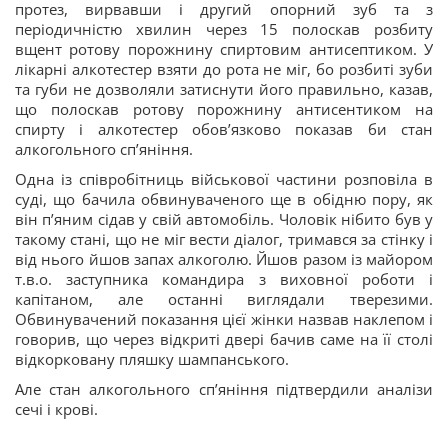
протез, вирвавши і другий опорний зуб та з
періодичністю хвилин через 15 полоскав розбиту
вщент ротову порожнину спиртовим антисептиком. У
лікарні алкотестер взяти до рота не міг, бо розбиті зуби
та губи не дозволяли затиснути його правильно, казав,
що полоскав ротову порожнину антисентиком на
спирту і алкотестер обовʼязково показав би стан
алкогольного спʼяніння.
Одна із співробітниць військової частини розповіла в
суді, що бачила обвинуваченого ще в обідню пору, як
він пʼяним сідав у свій автомобіль. Чоловік нібито був у
такому стані, що не міг вести діалог, тримався за стінку і
від нього йшов запах алкоголю. Йшов разом із майором
т.в.о. заступника командира з виховної роботи і
капітаном, але останні виглядали тверезими.
Обвинувачений показання цієї жінки назвав наклепом і
говорив, що через відкриті двері бачив саме на її столі
відкорковану пляшку шампанського.
Але стан алкогольного спʼяніння підтвердили аналізи
сечі і крові.