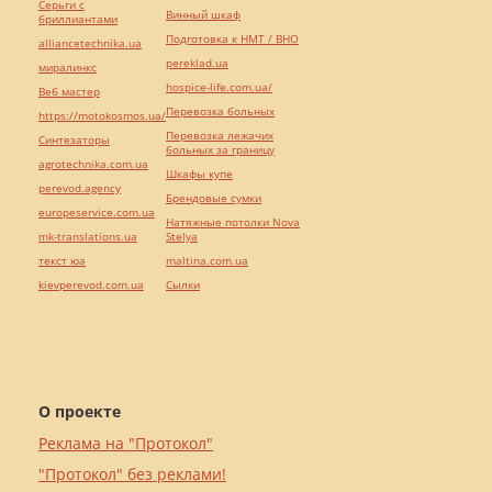
Серьги с
Винный шкаф
бриллиантами
Подготовка к НМТ / ВНО
alliancetechnika.ua
pereklad.ua
миралинкс
hospice-life.com.ua/
Веб мастер
Перевозка больных
https://motokosmos.ua/
Перевозка лежачих
Синтезаторы
больных за границу
agrotechnika.com.ua
Шкафы купе
perevod.agency
Брендовые сумки
europeservice.com.ua
Натяжные потолки Nova
mk-translations.ua
Stelya
текст юа
maltina.com.ua
kievperevod.com.ua
Cылки
О проекте
Реклама на "Протокол"
"Протокол" без реклами!