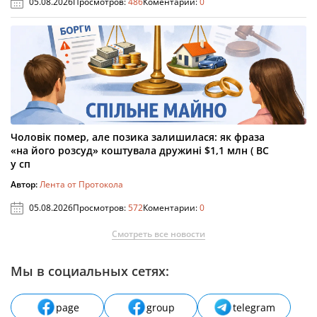
05.08.2026
Просмотров:
486
Коментарии:
0
Чоловік помер, але позика залишилася: як фраза
«на його розсуд» коштувала дружині $1,1 млн ( ВС
у сп
Автор:
Лента от Протокола
05.08.2026
Просмотров:
572
Коментарии:
0
Смотреть все новости
Мы в социальных сетях:
page
group
telegram