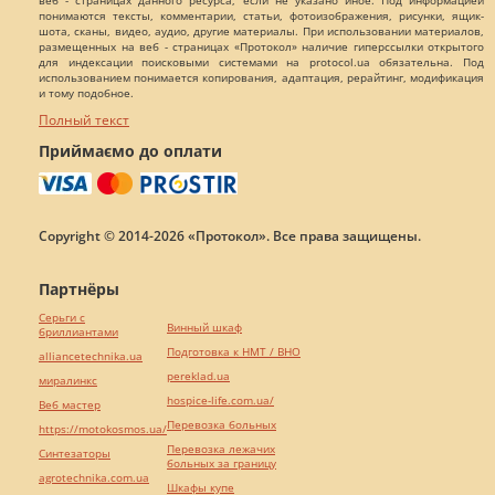
веб - страницах данного ресурса, если не указано иное. Под информацией
понимаются тексты, комментарии, статьи, фотоизображения, рисунки, ящик-
шота, сканы, видео, аудио, другие материалы. При использовании материалов,
размещенных на веб - страницах «Протокол» наличие гиперссылки открытого
для индексации поисковыми системами на protocol.ua обязательна. Под
использованием понимается копирования, адаптация, рерайтинг, модификация
и тому подобное.
Полный текст
Приймаємо до оплати
Copyright © 2014-2026 «Протокол». Все права защищены.
Партнёры
Серьги с
Винный шкаф
бриллиантами
Подготовка к НМТ / ВНО
alliancetechnika.ua
pereklad.ua
миралинкс
hospice-life.com.ua/
Веб мастер
Перевозка больных
https://motokosmos.ua/
Перевозка лежачих
Синтезаторы
больных за границу
agrotechnika.com.ua
Шкафы купе