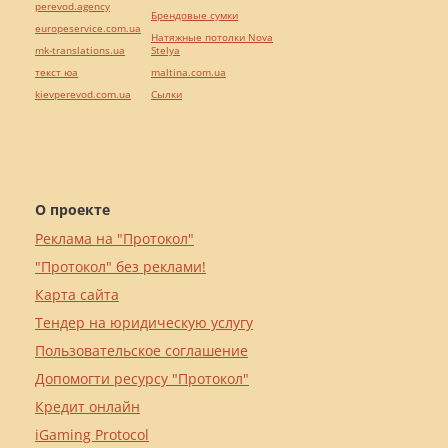
perevod.agency
Брендовые сумки
europeservice.com.ua
Натяжные потолки Nova
mk-translations.ua
Stelya
текст юа
maltina.com.ua
kievperevod.com.ua
Cылки
О проекте
Реклама на "Протокол"
"Протокол" без реклами!
Карта сайта
Тендер на юридическую услугу
Пользовательское соглашение
Допомогти ресурсу "Протокол"
Кредит онлайн
iGaming Protocol