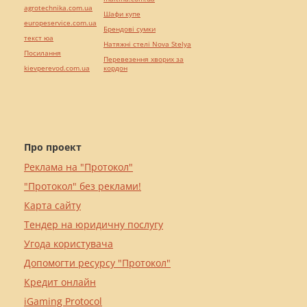
agrotechnika.com.ua
Шафи купе
europeservice.com.ua
Брендові сумки
текст юа
Натяжні стелі Nova Stelya
Посилання
Перевезення хворих за
kievperevod.com.ua
кордон
Про проект
Реклама на "Протокол"
"Протокол" без реклами!
Карта сайту
Тендер на юридичну послугу
Угода користувача
Допомогти ресурсу "Протокол"
Кредит онлайн
iGaming Protocol