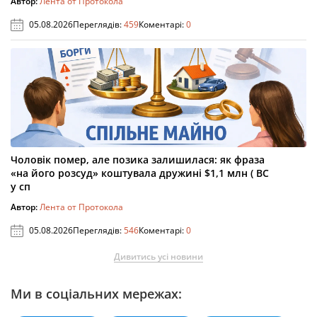
Автор:
Лента от Протокола
05.08.2026
Переглядів:
459
Коментарі:
0
Чоловік помер, але позика залишилася: як фраза
«на його розсуд» коштувала дружині $1,1 млн ( ВС
у сп
Автор:
Лента от Протокола
05.08.2026
Переглядів:
546
Коментарі:
0
Дивитись усі новини
Ми в соціальних мережах: