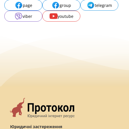
page
group
telegram
viber
youtube
Юридичні застереження