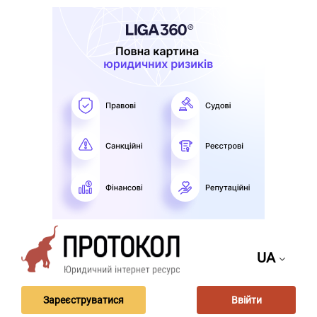
UA
Зареєструватися
Ввійти