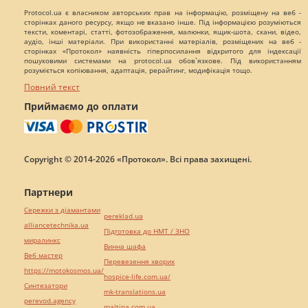
Protocol.ua є власником авторських прав на інформацію, розміщену на веб -
сторінках даного ресурсу, якщо не вказано інше. Під інформацією розуміються
тексти, коментарі, статті, фотозображення, малюнки, ящик-шота, скани, відео,
аудіо, інші матеріали. При використанні матеріалів, розміщених на веб -
сторінках «Протокол» наявність гіперпосилання відкритого для індексації
пошуковими системами на protocol.ua обов`язкове. Під використанням
розуміється копіювання, адаптація, рерайтинг, модифікація тощо.
Повний текст
Приймаємо до оплати
Copyright © 2014-2026 «Протокол». Всі права захищені.
Партнери
Сережки з діамантами
pereklad.ua
alliancetechnika.ua
Підготовка до НМТ / ЗНО
миралинкс
Винна шафа
Веб мастер
Перевезення хворих
https://motokosmos.ua/
hospice-life.com.ua/
Синтезатори
mk-translations.ua
perevod.agency
maltina.com.ua