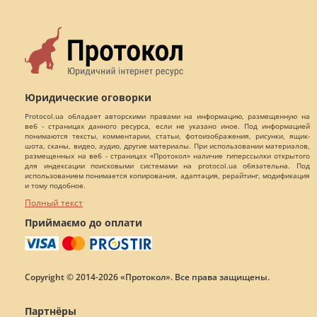
Юридические оговорки
Protocol.ua обладает авторскими правами на информацию, размещенную на
веб - страницах данного ресурса, если не указано иное. Под информацией
понимаются тексты, комментарии, статьи, фотоизображения, рисунки, ящик-
шота, сканы, видео, аудио, другие материалы. При использовании материалов,
размещенных на веб - страницах «Протокол» наличие гиперссылки открытого
для индексации поисковыми системами на protocol.ua обязательна. Под
использованием понимается копирования, адаптация, рерайтинг, модификация
и тому подобное.
Полный текст
Приймаємо до оплати
Copyright © 2014-2026 «Протокол». Все права защищены.
Партнёры