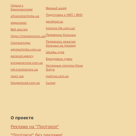
Серьги с
Винный шкаф
бриллиантами
Подготовка к НМТ / ВНО
alliancetechnika.ua
pereklad.ua
миралинкс
hospice-life.com.ua/
Веб мастер
Перевозка больных
https://motokosmos.ua/
Перевозка лежачих
Синтезаторы
больных за границу
agrotechnika.com.ua
Шкафы купе
perevod.agency
Брендовые сумки
europeservice.com.ua
Натяжные потолки Nova
mk-translations.ua
Stelya
текст юа
maltina.com.ua
kievperevod.com.ua
Cылки
О проекте
Реклама на "Протокол"
"Протокол" без реклами!