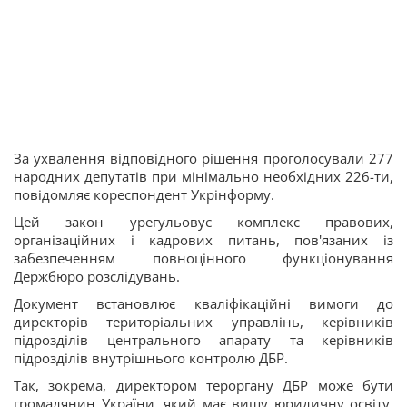
За ухвалення відповідного рішення проголосували 277
народних депутатів при мінімально необхідних 226-ти,
повідомляє кореспондент Укрінформу.
Цей закон урегульовує комплекс правових,
організаційних і кадрових питань, пов'язаних із
забезпеченням повноцінного функціонування
Держбюро розслідувань.
Документ встановлює кваліфікаційні вимоги до
директорів територіальних управлінь, керівників
підрозділів центрального апарату та керівників
підрозділів внутрішнього контролю ДБР.
Так, зокрема, директором тероргану ДБР може бути
громадянин України, який має вищу юридичну освіту,