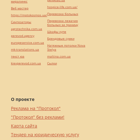
pereklad.ua
миралинкс
hospice-life.com.ua/
Веб мастер
Перевозка больных
https://motokosmos.ua/
Перевозка лежачих
Синтезаторы
больных за границу
agrotechnika.com.ua
Шкафы купе
perevod.agency
Брендовые сумки
europeservice.com.ua
Натяжные потолки Nova
mk-translations.ua
Stelya
текст юа
maltina.com.ua
kievperevod.com.ua
Cылки
О проекте
Реклама на "Протокол"
"Протокол" без реклами!
Карта сайта
Тендер на юридическую услугу