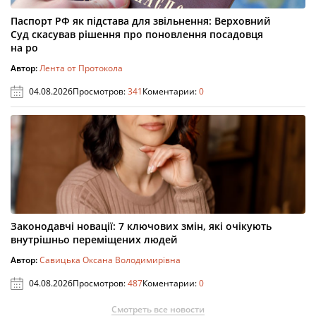
Паспорт РФ як підстава для звільнення: Верховний
Суд скасував рішення про поновлення посадовця
на ро
Автор:
Лента от Протокола
04.08.2026
Просмотров:
341
Коментарии:
0
Законодавчі новації: 7 ключових змін, які очікують
внутрішньо переміщених людей
Автор:
Савицька Оксана Володимирівна
04.08.2026
Просмотров:
487
Коментарии:
0
Смотреть все новости