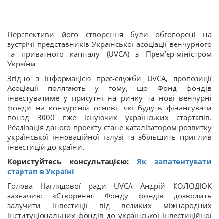
Перспективи його створення були обговорені на
зустрічі представників Української асоціації венчурного
та приватного капіталу (UVCA) з Прем’єр-міністром
України.
Згідно з інформацією прес-служби UVCA, пропозиції
Асоціації полягають у тому, що Фонд фондів
інвестуватиме у присутні на ринку та нові венчурні
фонди на конкурсній основі, які будуть фінансувати
понад 3000 вже існуючих українських стартапів.
Реалізація даного проекту стане каталізатором розвитку
української інноваційної галузі та збільшить приплив
інвестицій до країни.
Користуйтесь консультацією:
Як запатентувати
стартап в Україні
Голова Наглядової ради UVCA Андрій КОЛОДЮК
зазначив: «Створення Фонду фондів дозволить
залучити інвестиції від великих міжнародних
інституціональних фондів до української інвестиційної