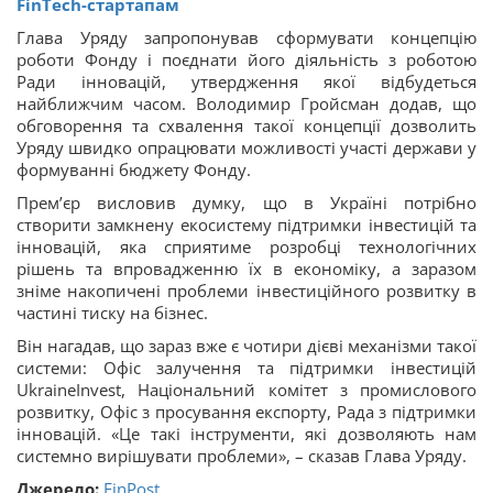
FinTech-стартапам
Глава Уряду запропонував сформувати концепцію
роботи Фонду і поєднати його діяльність з роботою
Ради інновацій, утвердження якої відбудеться
найближчим часом. Володимир Гройсман додав, що
обговорення та схвалення такої концепції дозволить
Уряду швидко опрацювати можливості участі держави у
формуванні бюджету Фонду.
Прем’єр висловив думку, що в Україні потрібно
створити замкнену екосистему підтримки інвестицій та
інновацій, яка сприятиме розробці технологічних
рішень та впровадженню їх в економіку, а заразом
зніме накопичені проблеми інвестиційного розвитку в
частині тиску на бізнес.
Він нагадав, що зараз вже є чотири дієві механізми такої
системи: Офіс залучення та підтримки інвестицій
UkraineInvest, Національний комітет з промислового
розвитку, Офіс з просування експорту, Рада з підтримки
інновацій. «Це такі інструменти, які дозволяють нам
системно вирішувати проблеми», – сказав Глава Уряду.
Джерело:
FinPost