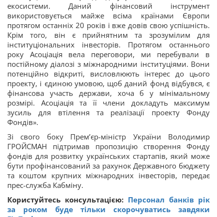
екосистеми. Даний фінансовий інструмент
використовується майже всіма країнами Європи
протягом останніх 20 років і вже довів свою успішність.
Крім того, він є прийнятним та зрозумілим для
інституціональних інвесторів. Протягом останнього
року Асоціація вела переговори, ми перебували в
постійному діалозі з міжнародними інституціями. Вони
потенційно відкриті, висловлюють інтерес до цього
проекту, і єдиною умовою, щоб даний фонд відбувся, є
фінансова участь держави, хоча б у мінімальному
розмірі. Асоціація та її члени докладуть максимум
зусиль для втілення та реалізації проекту Фонду
Фондів».
Зі свого боку Прем’єр-міністр України Володимир
ГРОЙСМАН підтримав пропозицію створення Фонду
фондів для розвитку українських стартапів, який може
бути профінансований за рахунок Державного бюджету
та коштом крупних міжнародних інвесторів, передає
прес-служба Кабміну.
Користуйтесь консультацією:
Персонал банків рік
за роком буде тільки скорочуватись завдяки