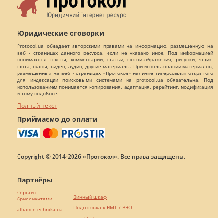
Юридические оговорки
Protocol.ua обладает авторскими правами на информацию, размещенную на
веб - страницах данного ресурса, если не указано иное. Под информацией
понимаются тексты, комментарии, статьи, фотоизображения, рисунки, ящик-
шота, сканы, видео, аудио, другие материалы. При использовании материалов,
размещенных на веб - страницах «Протокол» наличие гиперссылки открытого
для индексации поисковыми системами на protocol.ua обязательна. Под
использованием понимается копирования, адаптация, рерайтинг, модификация
и тому подобное.
Полный текст
Приймаємо до оплати
Copyright © 2014-2026 «Протокол». Все права защищены.
Партнёры
Серьги с
Винный шкаф
бриллиантами
Подготовка к НМТ / ВНО
alliancetechnika.ua