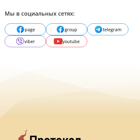
Мы в социальных сетях:
page
group
telegram
viber
youtube