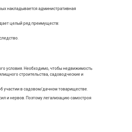
торых накладывается административная
е дает целый ряд преимуществ:
следство.
ого условия. Необходимо, чтобы недвижимость
илищного строительства, садоводческие и
об участии в садовом/дачном товариществе.
сил и нервов. Поэтому легализацию самостроя