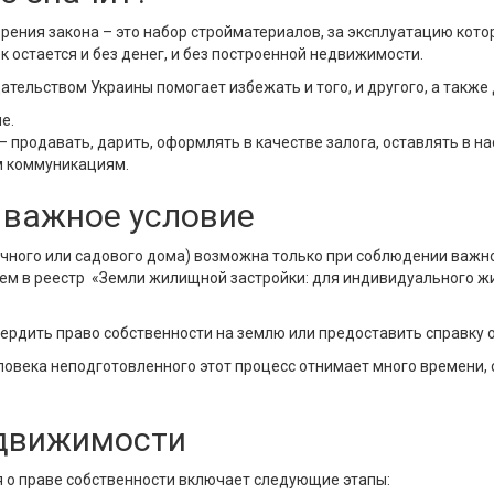
зрения закона – это набор стройматериалов, за эксплуатацию ко
к остается и без денег, и без построенной недвижимости.
ательством Украины помогает избежать и того, и другого, а такж
е.
продавать, дарить, оформлять в качестве залога, оставлять в на
м коммуникациям.
 важное условие
ачного или садового дома) возможна только при соблюдении важн
ем в реестр «Земли жилищной застройки: для индивидуального ж
ердить право собственности на землю или предоставить справку 
еловека неподготовленного этот процесс отнимает много времени, 
едвижимости
я о праве собственности включает следующие этапы: