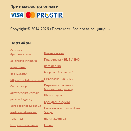
Приймаємо до оплати
Copyright © 2014-2026 «Протокол». Все права защищены.
Партнёры
Серьги с
Винный шкаф
бриллиантами
Подготовка к НМТ / ВНО
alliancetechnika.ua
pereklad.ua
миралинкс
hospice-life.com.ua/
Веб мастер
Перевозка больных
https://motokosmos.ua/
Перевозка лежачих
Синтезаторы
больных за границу
agrotechnika.com.ua
Шкафы купе
perevod.agency
Брендовые сумки
europeservice.com.ua
Натяжные потолки Nova
mk-translations.ua
Stelya
текст юа
maltina.com.ua
kievperevod.com.ua
Cылки