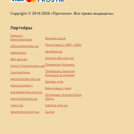
Copyright © 2014-2026 «Протокол». Все права защищены.
Партнёры
Серьги с
Винный шкаф
бриллиантами
Подготовка к НМТ / ВНО
alliancetechnika.ua
pereklad.ua
миралинкс
hospice-life.com.ua/
Веб мастер
Перевозка больных
https://motokosmos.ua/
Перевозка лежачих
Синтезаторы
больных за границу
agrotechnika.com.ua
Шкафы купе
perevod.agency
Брендовые сумки
europeservice.com.ua
Натяжные потолки Nova
mk-translations.ua
Stelya
текст юа
maltina.com.ua
kievperevod.com.ua
Cылки