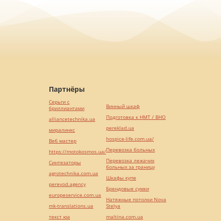
Партнёры
Серьги с
Винный шкаф
бриллиантами
Подготовка к НМТ / ВНО
alliancetechnika.ua
pereklad.ua
миралинкс
hospice-life.com.ua/
Веб мастер
Перевозка больных
https://motokosmos.ua/
Перевозка лежачих
Синтезаторы
больных за границу
agrotechnika.com.ua
Шкафы купе
perevod.agency
Брендовые сумки
europeservice.com.ua
Натяжные потолки Nova
mk-translations.ua
Stelya
текст юа
maltina.com.ua