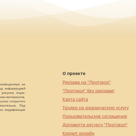
О проекте
Реклама на "Протокол"
 размещенную на
Под информацией
"Протокол" без реклами!
 рисунки, ящик-
ании материалов,
Карта сайта
сылки открытого
язательна. Под
Тендер на юридическую услугу
нг, модификация
Пользовательское соглашение
Допомогти ресурсу "Протокол"
Кредит онлайн