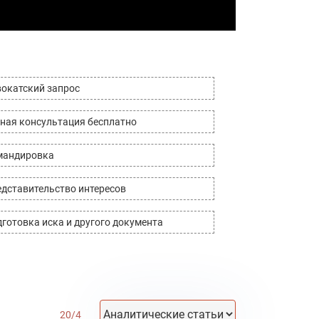
окатский запрос
ная консультация бесплатно
мандировка
дставительство интересов
готовка иска и другого документа
20
/
4