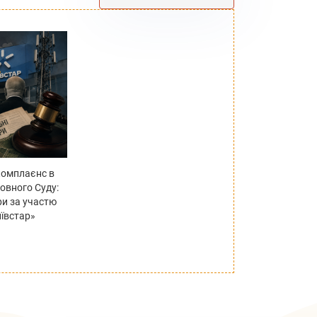
комплаєнс в
овного Суду:
ри за участю
ївстар»