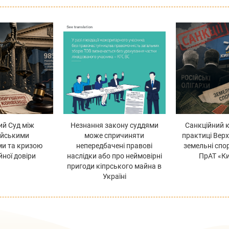
ий Суд між
Незнання закону суддями
Санкційний 
ейськими
може спричиняти
практиці Верх
ми та кризою
непередбачені правові
земельні спо
йної довіри
наслідки або про неймовірні
ПрАТ «Ки
пригоди кіпрського майна в
Україні