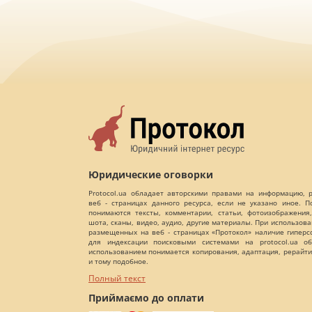
Юридические оговорки
Protocol.ua обладает авторскими правами на информацию,
веб - страницах данного ресурса, если не указано иное. 
понимаются тексты, комментарии, статьи, фотоизображения,
шота, сканы, видео, аудио, другие материалы. При использов
размещенных на веб - страницах «Протокол» наличие гиперс
для индексации поисковыми системами на protocol.ua об
использованием понимается копирования, адаптация, рерайти
и тому подобное.
Полный текст
Приймаємо до оплати