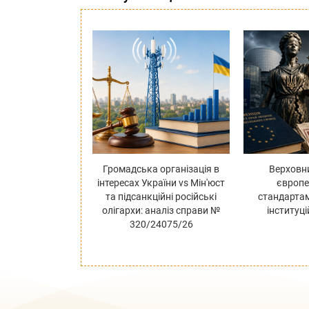
Громадська організація в
Верховн
інтересах України vs Мін'юст
європ
та підсанкційні російські
стандарта
олігархи: аналіз справи №
інституці
320/24075/26